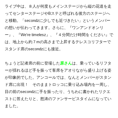
ライブ中は、８人が何度もメインステージから縦の花道を走
ってセンターステージやBステと呼ばれる後方のステージへ
と移動。「secondzに少しでも近づきたい」というメンバー
の想いが伝わってきます。さらに、『ワンアンドオンリ
ー』、『We're timelesz』、『４分間だけ時間をください』で
は、地上から約７mの高さまで上昇するテレスコリフターで
スタンド席のsecondzにも接近。
ちょうど記者席の前に登場した
原さん
は、乗っているリフタ
ーが揺れるほど手を振って客席をアオりながら盛り上げる姿
が印象的でした。アンコールでは、なんとメンバーがスタン
ド席に出現！ そのままトロッコに乗り込み場内を一周し、
目の前のsecondzに手を振ったり、うちわに書かれたリクエ
ストに答えたりと、怒涛のファンサービスタイムになってい
ました。