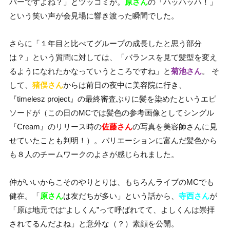
バーですよね？」とツッコミが。
原さん
の「ハッハッハ！」
という笑い声が会見場に響き渡った瞬間でした。
さらに「１年目と比べてグループの成長したと思う部分
は？」という質問に対しては、「バランスを見て髪型を変え
るようになれたかなっていうところですね」と
菊池さん
。 そ
して、
猪俣さん
からは前日の夜中に美容院に行き、
『timelesz project』の最終審査ぶりに髪を染めたというエピ
ソードが（この日のMCでは髪色の参考画像としてシングル
『Cream』のリリース時の
佐藤さん
の写真を美容師さんに見
せていたことも判明！）。バリエーションに富んだ髪色から
も８人のチームワークのよさが感じられました。
仲がいいからこそのやりとりは、もちろんライブのMCでも
健在。「
原さん
は友だちが多い」という話から、
寺西さん
が
「原は地元では“よしくん”って呼ばれてて、よしくんは崇拝
されてるんだよね」と意外な（？）素顔を公開。