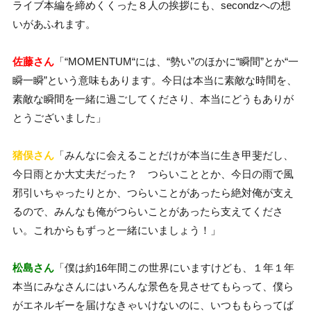
ライブ本編を締めくくった８人の挨拶にも、secondzへの想
いがあふれます。
佐藤さん
「“MOMENTUM“には、“勢い”のほかに“瞬間”とか“一
瞬一瞬”という意味もあります。今日は本当に素敵な時間を、
素敵な瞬間を一緒に過ごしてくださり、本当にどうもありが
とうございました」
猪俣さん
「みんなに会えることだけが本当に生き甲斐だし、
今日雨とか大丈夫だった？ つらいこととか、今日の雨で風
邪引いちゃったりとか、つらいことがあったら絶対俺が支え
るので、みんなも俺がつらいことがあったら支えてくださ
い。これからもずっと一緒にいましょう！」
松島さん
「僕は約16年間この世界にいますけども、１年１年
本当にみなさんにはいろんな景色を見させてもらって、僕ら
がエネルギーを届けなきゃいけないのに、いつももらってば