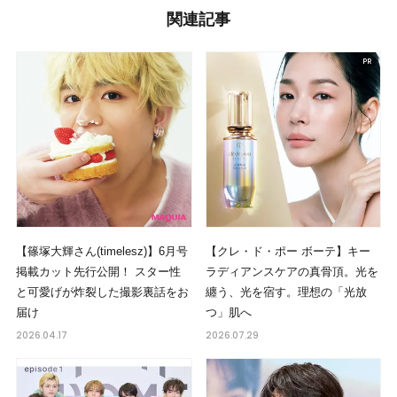
関連記事
【篠塚大輝さん(timelesz)】6月号
【クレ・ド・ポー ボーテ】キー
掲載カット先行公開！ スター性
ラディアンスケアの真骨頂。光を
と可愛げが炸裂した撮影裏話をお
纏う、光を宿す。理想の「光放
届け
つ」肌へ
2026.04.17
2026.07.29