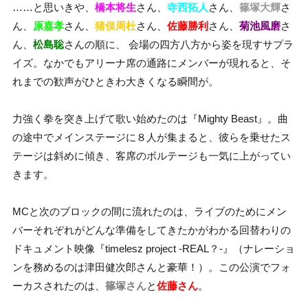
……と思いきや、
橋本将生
さん、
寺西拓人
さん、
篠塚大輝
さ
ん、
原嘉孝
さん、
猪俣周杜
さん、
佐藤勝利
さん、
菊池風磨
さ
ん、
松島聡
さんの順に、 会場の四方八方から姿を現すサプラ
イズ。なかでもアリーナ席の通路にメンバーが現れると、そ
れまでの歓声がひときわ大きくなる瞬間が。
力強く拳を突き上げて歌い始めたのは『Mighty Beast』。曲
の途中でメインステージに８人が集まると、彼らを乗せたス
テージは斜めに傾き、客席のボルテージも一気に上がってい
きます。
MCと次のブロックの間に流れたのは、ライブのためにメン
バーそれぞれがどんな準備をしてきたかがわかる回替わりの
ドキュメント映像『timelesz project -REAL？-』（ナレーショ
ンを務めるのは津田健次郎さんと豪華！）。この公演でフォ
ーカスされたのは、
篠塚さん
と
佐藤さん
。