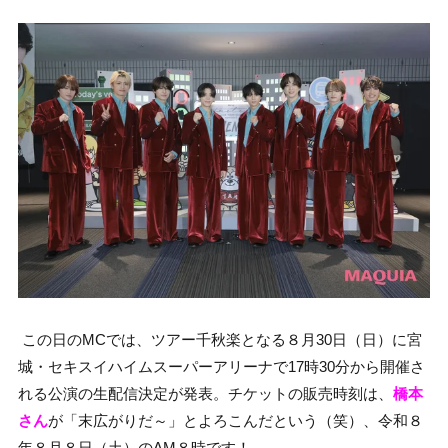
この日のMCでは、ツアー千秋楽となる８月30日（日）に宮
城・セキスイハイムスーパーアリーナで17時30分から開催さ
れる公演の生配信決定が発表。チケットの販売時刻は、
橋本
さん
が「末広がりだ～」とよろこんだという（笑）、令和８
年８月８日（土）のAM８時です！