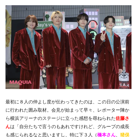
最初に８人の仲よし度が伝わってきたのは、この日の公演前
に行われた囲み取材。会見が始まって早々、レポーター陣か
ら横浜アリーナのステージに立った感想を尋ねられた
佐藤さ
ん
は「自分たちで言うのもあれですけれど、グループの成長
も感じられるなと思いますし、特に下３人（
橋本さん
、
猪俣