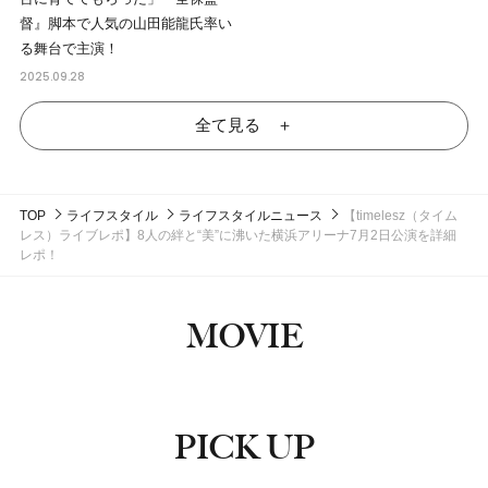
督』脚本で人気の山田能龍氏率い
る舞台で主演！
2025.09.28
全て見る ＋
TOP
ライフスタイル
ライフスタイルニュース
【timelesz（タイム
レス）ライブレポ】8人の絆と“美”に沸いた横浜アリーナ7月2日公演を詳細
レポ！
MOVIE
PICK UP
ピックアップ