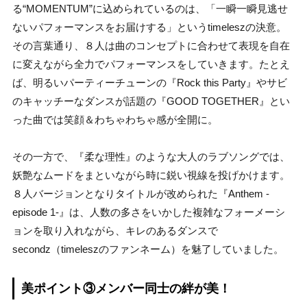
る“MOMENTUM”に込められているのは、「一瞬一瞬見逃せ
ないパフォーマンスをお届けする」というtimeleszの決意。
その言葉通り、８人は曲のコンセプトに合わせて表現を自在
に変えながら全力でパフォーマンスをしていきます。たとえ
ば、明るいパーティーチューンの『Rock this Party』やサビ
のキャッチーなダンスが話題の『GOOD TOGETHER』とい
った曲では笑顔＆わちゃわちゃ感が全開に。
その一方で、『柔な理性』のような大人のラブソングでは、
妖艶なムードをまといながら時に鋭い視線を投げかけます。
８人バージョンとなりタイトルが改められた『Anthem -
episode 1-』は、人数の多さをいかした複雑なフォーメーシ
ョンを取り入れながら、キレのあるダンスで
secondz（timeleszのファンネーム）を魅了していました。
美ポイント③メンバー同士の絆が美！