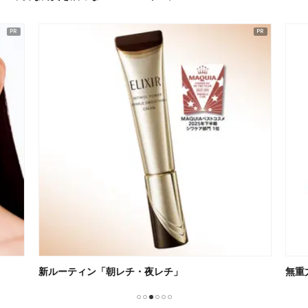
新ルーティン「朝レチ・夜レチ」
無重
1
2
3
4
5
6