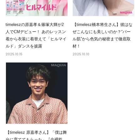
timeleszの原嘉孝＆篠塚大輝が2
【timelesz橋本将生さん】彼はな
人でCMデビュー！ あのレッスン
ぜこんなにも美しいのか？“パー
着から衣装に着替えて「ヒルマイ
ル肌”から色気の秘密まで徹底取
ルド」ダンスを披露
材！
2025.10.15
2025.10.10
【timelesz 原嘉孝さん】「僕は舞
台に育ててもらった」『全裸監