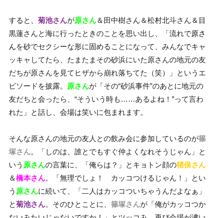
すると、
菊池さん
が
原さん
＆田中樹さん＆松村北斗さん＆目
黒蓮さんと海に行ったときのことを思い出し、「流れで
原さ
ん
を砂でセクシーな形に固めることになって、みんなでキャ
ッキャしてたら、たまたまその砂浜にいた原さんの地元の友
だちが原さんを見てヒザから崩れ落ちてた（笑）」というエ
ピソードを披露。
原さん
が「その“砂浜事件”のあとに地元の
友だちと会ったら、“そういう時も……あるよね！”って言わ
れた」と話し、会場は笑いに包まれます。
そんな原さんの地元の友人との飲み会に参加しているのが
篠
塚さん
。「しのは、誰とでもすぐ仲よくなれそうじゃん」と
いう
原さん
の言葉に、「俺らは？」とキョトン顔の
猪俣さん
＆
橋本さん
。「無理でしょ！ カッコつけるじゃん！」とい
う
原さん
に続いて、「二人はカッコついちゃうんだよなぁ」
と
菊池さん
。そのひとことに、
篠塚さん
が「俺がカッコつか
ないみたいじゃないですか！」とツッコみ、再び会場が沸い