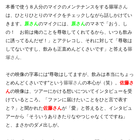
本番で使う８人分のマイクのメンテナンスをする
篠塚さん
は、ひとりひとりのマイクをチェックしながら話しかけてい
きます。
原さん
のマイクには、
原さん
のマネで「おう、し
の！ お前は俺のことを尊敬してくれてるから、いつも飲み
に誘ってるんだぜ！」とアテレコし、それに対して「尊敬は
してないですし、飲みも正直めんどくさいです」と答える
篠
塚さん
。
その映像の字幕には“尊敬はしてますが、飲みは本当にちょっ
とめんどくさいです”という
篠塚さん
の本心が（笑）。
佐藤さ
ん
の映像は、ツアーにかける想いについてインタビューを受
けているところ。「ファンに届けたいことをひと言で表す
と？」と聞かれた
佐藤さん
が「愛」と答えると、インタビュ
アーから「そういうありきたりなやつじゃなくてですね」
と、まさかのダメ出しが。