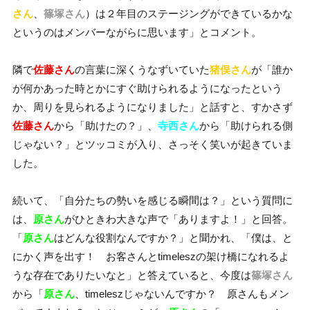
さん
、
篠塚さん
）は２年目のステージングができているかな
というのはメンバーながらに思います」とコメント。
隣で
佐藤さん
の言葉に深くうなずいていた
猪俣さん
が「誰か
が何かあった時とかにすぐ助けられるようになったという
か、周りを見られるようになりました」と話すと、すかさず
佐藤さん
から「助けたの？」、
寺西さん
から「助けられる側
じゃない？」とツッコミが入り、さっそく笑いが起きていま
した。
続いて、「自分たちの勢いを感じる瞬間は？」という質問に
は、
原さん
がひときわ大きな声で「ありますよ！」と回答。
「
原さん
はどんな役割なんですか？」と聞かれ、「僕は、と
にかく声を出す！ お客さんとtimeleszの架け橋になれるよ
うな存在でありたいなと」と答えていると、今度は
篠塚さん
から「
原さん
、timeleszじゃないんですか？ 原さんもメン