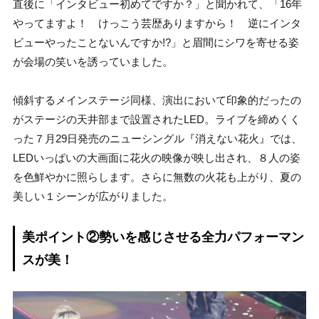
直後に「インタビュー初めてですか？」と聞かれて、「16年
やってますよ！ けっこう芸歴ありますから！ 逆にインタ
ビューやったことないんですか!?」と眉間にシワを寄せる姿
が会場の笑いを誘っていました。
傾斜するメインステージ同様、演出において印象的だったの
がステージの天井部まで設置されたLED。ライブを締めくく
った７月29日発売のニューシングル『消えない花火』では、
LEDいっぱいの大画面に花火の映像が映し出され、８人の姿
を色鮮やかに照らします。さらに無数の火花も上がり、夏の
美しい１シーンが広がりました。
美ポイント②勢いを感じさせる全力パフォーマン
スが美！