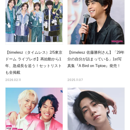
【timelesz（タイムレス）2/5東京
【timelesz 佐藤勝利さん】「29年
ドーム ライブレポ】再始動から1
分の自分が詰まっている」1st写
年、急成長を追う！セットリスト
真集『A Bird on Tiptoe』発売！
も全掲載
2026.02.11
2025.11.07