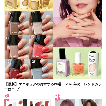
【最新】マニキュアのおすすめ20選！ 2026年のトレンドカラ
大野真理子さんのリピ買い「ブライトニング」14選！ 透明肌
【最新】マニキュアのおすすめ20選！ 2026年のトレンドカラ
【2026夏】「香水・フレグランス」ランキングTOP5！＜美
【板野友美さんの美活】「実はうねりやすいクセ毛なんで
【2026年夏】40代におすすめの髪型30選！ 若く見える・手
【フォロー＆いいねで当たる】中国割烹旅館 掬水亭の宿泊券
【セザンヌ】「ブライトカラーシーラー」新色グリーンが8/7
ーは？ プ…
の秘訣を公開
ーは？ プ…
容マニア・マ…
す」美しいロングヘア…
入れが楽な…
を1組2名様にプ…
に発売｜既存色…