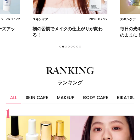
2026.07.22
2026.07.22
スキンケア
ヘア
りが変わ
毎日の光を紡ぐケアで未来の肌を思い
【クセ・
のままに！
迷子必見
1
2
3
4
5
6
7
8
RANKING
ランキング
ALL
SKIN CARE
MAKEUP
BODY CARE
BIKATSU
すべて
スキンケア
メイク
ボディケア
美活
ヘア
ライフスタイル
ビューティーズ