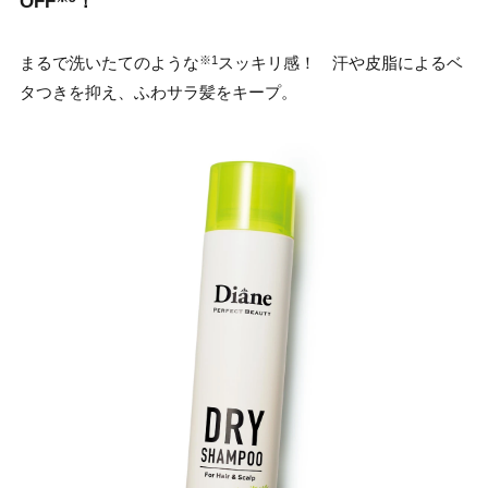
OFF
！
まるで洗いたてのような
スッキリ感！ 汗や皮脂によるベ
※1
タつきを抑え、ふわサラ髪をキープ。