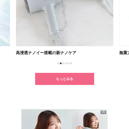
無重力感が癖になるSUQQU新リップ
朝の
1
2
3
4
5
6
もっとみる
PR