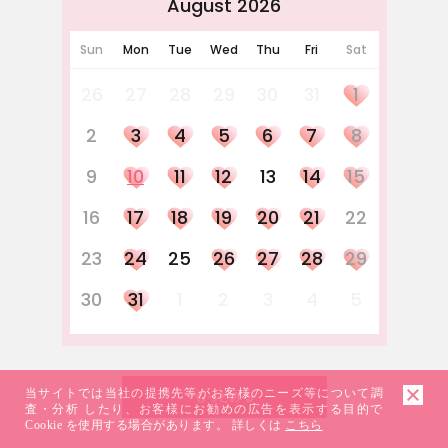
August 2026
Sun
Mon
Tue
Wed
Thu
Fri
Sat
26
27
28
29
30
31
1
2
3
4
5
6
7
8
9
10
11
12
13
14
15
16
17
18
19
20
21
22
23
24
25
26
27
28
29
30
31
1
2
3
4
5
当サイトでは当社の提携先等がお客様のニーズ等について調
もっとみる
査・分析 したり、お客様にお勧めの広告を表示する目的で
Cookie を使用する場合があります。 詳しくは
こちら