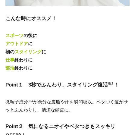
こんな時にオススメ！
スポーツ
の後に
アウトドア
に
朝の
スタイリング
に
仕事
終わりに
部活
終わりに
※3
Point１ 3秒でふんわり、スタイリング復活
！
微粒子成分
が余分な皮脂や汗を瞬間吸収。ベタつく髪がサ
※4
ッとふんわりし、清潔な頭皮に。
Point２ 気になるニオイやベタつきもスッキリ
※5