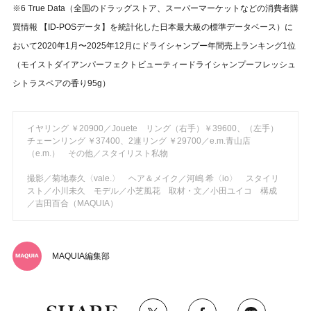
※6 True Data（全国のドラッグストア、スーパーマーケットなどの消費者購
買情報 【ID-POSデータ】を統計化した日本最大級の標準データベース）に
おいて2020年1月〜2025年12月にドライシャンプー年間売上ランキング1位
（モイストダイアンパーフェクトビューティードライシャンプーフレッシュ
シトラスペアの香り95g）
イヤリング ￥20900／Jouete リング（右手）￥39600、（左手）
チェーンリング ￥37400、2連リング ￥29700／e.m.青山店
（e.m.） その他／スタイリスト私物
撮影／菊地泰久〈vale.〉 ヘア＆メイク／河嶋 希〈io〉 スタイリ
スト／小川未久 モデル／小芝風花 取材・文／小田ユイコ 構成
／吉田百合（MAQUIA）
MAQUIA編集部