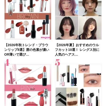
【2026年秋トレンド・ブラウ
【石井美保さん】おすすめの
【2026年秋トレンド・ブラウ
【2026年】ボディ用日焼け止
【簡単・夏バテ防止レシピ12
【2026年夏】おすすめのウル
【鈴木えみさんの愛用品30選】
【セザンヌ】8/7新色追加！
【2026年夏】おすすめのウル
【上田竜也さんのマイベストコ
【2026年新作】大人の「ピン
【クリスマスコフレ2026】
【美容系・伊能忠敬界隈】上西
【2026年夏】おすすめの髪型
【橋本環奈さんの美容Q&A】
【スック2026新作】秋コレク
ンリップ8選】唇の色素が濃い
「ブライトニング」11選！ ス
ンリップ8選】唇の色素が濃い
めUVのおすすめ20選！ この夏
選】食欲がない日にもおすす
フカット10選！ レングス別に
コスメ・スキンケア・ヘアケア
「ウォータリーティントリップ
フカット10選！ レングス別に
スメ５選】大人になって開眼し
クリップ」おすすめ8選！ 唇の
HACCIのホリデーギフトが豪華
星来さんは5年間1日1万歩を継
36選！ショート・ボブ・ミディ
顔用コスメで全身ケア！「お尻
ションを全品スウォッチ&イエ
OR薄いで選び…
キンケアからサプ…
OR薄いで選び…
注目の人気…
め！ さっぱりご飯…
人気のヘアス…
etc.お気に…
」10モモピュ…
人気のヘアス…
たからこそ愛が深…
色別にプロが…
すぎると話題…
続！ 歩くとき…
アム・ロング…
や脚も喜んでくれ…
ベブルベ分け！