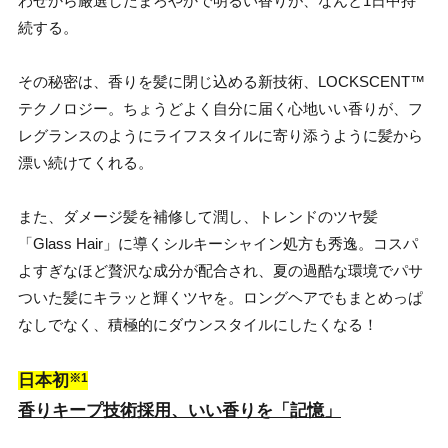
わせから厳選したまろやかで明るい香りが、なんと1日中持
続する。
その秘密は、香りを髪に閉じ込める新技術、LOCKSCENT™
テクノロジー。ちょうどよく自分に届く心地いい香りが、フ
レグランスのようにライフスタイルに寄り添うように髪から
漂い続けてくれる。
また、ダメージ髪を補修して潤し、トレンドのツヤ髪
「Glass Hair」に導くシルキーシャイン処方も秀逸。コスパ
よすぎなほど贅沢な成分が配合され、夏の過酷な環境でパサ
ついた髪にキラッと輝くツヤを。ロングヘアでもまとめっぱ
なしでなく、積極的にダウンスタイルにしたくなる！
※1
日本初
香りキープ技術採用、いい香りを「記憶」