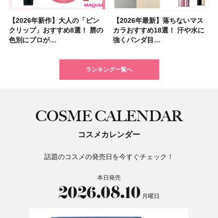
【2026年新作】大人の「ピン
【クリスマスコフレ2026】ク
【2026年最新】落ちないマス
【石井美保さん・50歳のボディ
【石井美保さんのおすすめお菓
【2026年夏】小顔に見えるボ
【ILLIT（アイリット）ライブ
【ルナソルアイシャドウ】アイ
【2026年最新】落ちないマス
【2026夏】「大人のニキビケ
シャネルの新作リップ「ルージ
【ニベア】美容液リップクリー
【40代以上におすすめのプロテ
【最新】髪のうねり・広がり・
【無印良品】スキンケア×衣料
ツヤ好きの人生チーク！エナモ
クリップ」おすすめ8選！ 唇の
リニークのホリデーコフレを一
カラおすすめ18選！ 汗や水に
ケア愛用品16選】首・手・バス
子＆お茶10選】手土産にもぴっ
ブの髪型37選！ レイヤー・切
レポ】TOYOTA ARENA
カラーレーションN新色・限定
カラおすすめ18選！ 汗や水に
ア」ランキングTOP5！＜マキ
ュ ココ イドゥラ グロス」全15
ム＆ボディスクラブが新登場！
イン10選】美と健康に不可欠な
くせ毛におすすめのシャンプー
素材の最強タッグで実現！ 着
ル メロウメルティングチーク
色別にプロが…
挙紹介！ 人気…
強くパンダ目…
トのパーツケ…
たり
りっぱなしな…
TOKY…
色をイエベ・ブ…
強くパンダ目…
アビューティ…
色スウォッ…
大人気の色付き…
タンパク質を…
17選
るだけで保湿でき…
限定〈102 ロ…
ランキング一覧へ
COSME CALENDAR
コスメカレンダー
話題のコスメの発売日を今すぐチェック！
本日発売
2026.08.10
月曜日