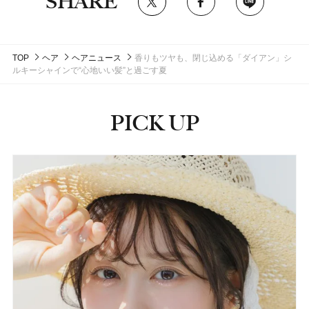
SHARE
TOP
ヘア
ヘアニュース
香りもツヤも、閉じ込める「ダイアン」シ
ルキーシャインで“心地いい髪”と過ごす夏
PICK UP
ピックアップ