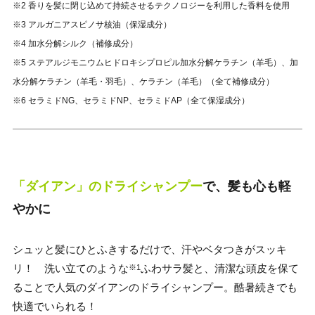
※2 香りを髪に閉じ込めて持続させるテクノロジーを利用した香料を使用
※3 アルガニアスピノサ核油（保湿成分）
※4 加水分解シルク（補修成分）
※5 ステアルジモニウムヒドロキシプロピル加水分解ケラチン（羊毛）、加
水分解ケラチン（羊毛・羽毛）、ケラチン（羊毛）（全て補修成分）
※6 セラミドNG、セラミドNP、セラミドAP（全て保湿成分）
「ダイアン」のドライシャンプー
で、髪も心も軽
やかに
シュッと髪にひとふきするだけで、汗やベタつきがスッキ
リ！ 洗い立てのような
ふわサラ髪と、清潔な頭皮を保て
※1
ることで人気のダイアンのドライシャンプー。酷暑続きでも
快適でいられる！