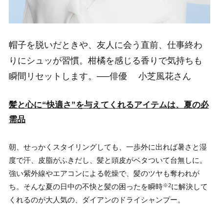
帽子を脱いだときや、友人に会う直前、仕事終わ
りにシュッが習慣。柑橘を感じる香りで気持ちも
瞬間リセットします。──俳優 小芝風花さん
髪と心に“快適さ”を与えてくれるアイテムは、夏の必
需品
朝、せっかくスタイリングしても、一歩外に出れば暑さと湿
度で汗、皮脂がふきだし、髪と頭皮がベタついて台無しに。
強い紫外線やエアコンによる乾燥で、髪のツヤも奪われが
ち。そんな夏の日中の不快と髪の困ったを瞬時
に解決して
※2
くれるのが大人気の、ダイアンのドライシャンプー。