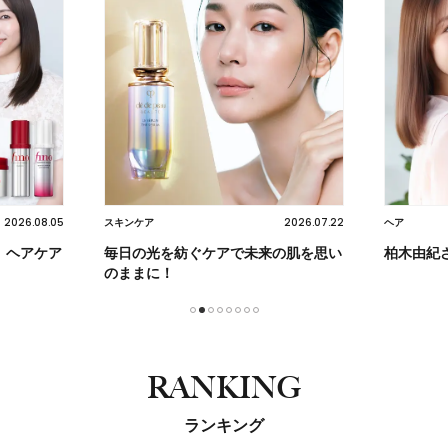
2026.07.22
2026.07.17
ヘア
美活
の肌を思い
柏木由紀さんも感動！
注目の炭
プ！
1
2
3
4
5
6
7
8
RANKING
ランキング