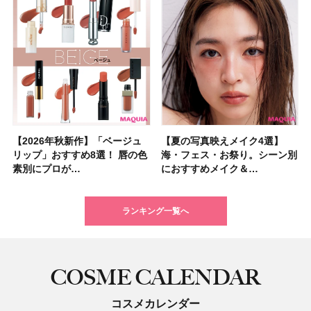
【2026年秋新作】「ベージュ
【2026夏】「シートマスク・
【2026年秋新作】「ベージュ
【ニベア】美容液リップクリー
【2026夏】「インナーケア・
【最新】髪のうねり・広がり・
【2026年8月の一粒万倍日】お
【ジョー マローン ロンドン】
【夏の写真映えメイク4選】
【2026夏】「洗顔料」ランキ
【夏の写真映えメイク4選】
【石井美保さん・50歳のボディ
【石井美保さんのおすすめお菓
【2026年夏】透明感カラーの
【読者プレゼント】羽の見えな
先行販売でゲット🧡LUNASOL
リップ」おすすめ8選！ 唇の色
パック」ランキングTOP5！＜
リップ」おすすめ8選！ 唇の色
ム＆ボディスクラブが新登場！
サプリ」ランキングTOP5！＜
くせ毛におすすめのシャンプー
すすめの開運コスメ＆美容アイ
大人気フレグランス「ウッド
海・フェス・お祭り。シーン別
ングTOP5！＜マキアビューテ
海・フェス・お祭り。シーン別
ケア愛用品16選】首・手・バス
子＆お茶10選】手土産にもぴっ
髪色おすすめ20選！ ブリーチ
いハンディファン
アイカラーレーションN 23
素別にプロが…
マキアビュー…
素別にプロが…
大人気の色付き…
美容マニア集…
17選
テム10選！
セージ ＆ シ…
におすすめメイク＆…
ィーズが投票…
におすすめメイク＆…
トのパーツケ…
たり
あり・なし別…
「baramood」を3名様…
Rosy…
ランキング一覧へ
COSME CALENDAR
コスメカレンダー