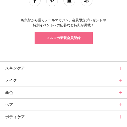
編集部から届くメールマガジン、会員限定プレゼントや
特別イベントへの応募など特典が満載！
メルマガ新規会員登録
スキンケア
メイク
スキンケアトップ
新色
ニュース
メイクトップ
ヘア
スキンケアまとめ
ニュース
新色トップ
ボディケア
スキンケア診断
メイクまとめ
クリスマスコフレ
ヘアトップ