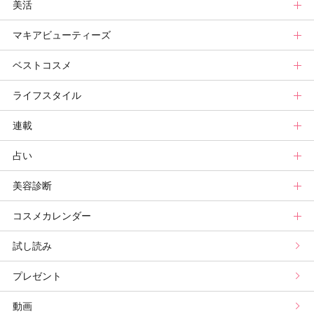
美活
ベースメイクカタログ
秋新色
ニュース
ボディケアトップ
マキアビューティーズ
メイク診断
新色コスメスウォッチ
ヘアカタログ
ニュース
美活トップ
ベストコスメ
ビューティ速報
ヘアまとめ
ボディケアまとめ
美活グランプリ
マキアビューティーズトップ
ライフスタイル
ヘア診断
ボディケア診断
ヘルスケア・ダイエット
TOPビューティーズ一覧
ベストコスメトップ
連載
ビューティーズ一覧
ベストコスメ
ライフスタイルトップ
占い
記事ランキング
読者ベスコス
ニュース
連載トップ
美容診断
メンバーランキング
プチプラコスメグランプリ
ライフスタイルまとめ
マキアエディターズのオッス！推しコス
占いトップ
コスメカレンダー
ブライトニング・UVグランプリ
ライフスタイル診断
小林ひろ美のキレイはかけ算
Keikoの月星座占い
美容診断トップ
試し読み
プリュスベスコス
小田ユイコのマニアックビューティREPORT
三島キアリーの12星座別 恋愛運&美容運
パーソナルカラー診断
コスメカレンダートップ
プレゼント
野毛まゆりの実況野毛Channel
動物キャラナビ占い
顔タイプ髪型診断
検索
動画
星谷菜々の美に効くスイーツ
ムーン・リーの運を呼び寄せる香り