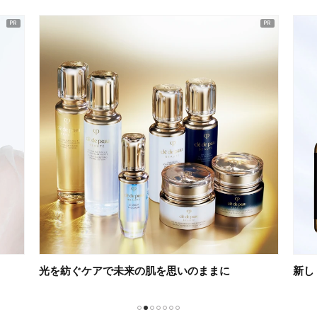
新しくなったオバジCの魅力とは？
新習
1
2
3
4
5
6
7