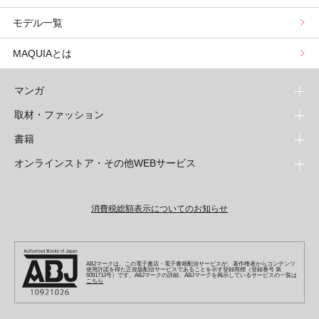
モデル一覧
山本舞香のBeauty Script
MAQUIAとは
マンガ
取材・ファッション
少年マンガ
週刊少年ジャンプ
書籍
青年マンガ
ファッション・美容
ジャンプSQ
少年ジャンプ+
Seventeen
オンラインストア・その他WEBサービス
少女マンガ
芸能・情報・スポーツ
文芸・文庫・総合
Vジャンプ
ジャンプTOON
non-no
ジャンプTOON
Myojo
すばる
女性マンガ
学芸・ノンフィクション・新書
オンラインストア
最強ジャンプ
ZEBRACK
BAILA
ZEBRACK
週プレNEWS
小説すばる
ジャンプTOON
1日5分で、明日は変わる よみタイ yomitai
OTO
消費税総額表示についてのお知らせ
ライトノベル・ノベライズ
その他WEBサービス
少年ジャンプ+
S-MANGA
MAQUIA
S-MANGA
週プレ グラジャパ!
集英社 文芸ステーション
ZEBRACK
集英社学芸部 - 学芸・ノンフィクション
SHUEISHA MANGA-ART HERITAGE
ジャンプTOON
集英社オレンジ文庫
集英社アドナビ
キッズ
集英社ジャンプリミックス
SPUR
集英社コミック文庫
Sportiva
web 集英社文庫
S-MANGA
集英社ビジネス書
ジャンプキャラクターズストア
ZEBRACK
JUMP j-BOOKS
集英社エディターズ・ラボ
集英社コミック文庫
LEE
集英社みらい文庫
りぼん
パラスポ
青春と読書
集英社コミック文庫
集英社新書
HAPPY PLUS STORE
ABJマークは、この電子書店・電子書籍配信サービスが、著作権者からコンテンツ
ジャンプルーキー！
ダッシュエックス文庫公式サイト
使用許諾を得た正規版配信サービスであることを示す登録商標（登録番号 第
週刊ヤングジャンプ
eclat
集英社の児童図書 S-KIDS.LAND
6091713号）です。ABJマークの詳細、ABJマークを掲示しているサービスの一覧は
マーガレット
アジア人物史
こちら
マンガMee公式サイト
集英社新書プラス - 知の水先案内人
SHUEISHA VOX
S-MANGA
集英社Webマガジン コバルト
ヤングジャンプ定期購読デジタル
T JAPAN
別冊マーガレット
リマコミ
kotoba
LEEマルシェ
集英社ジャンプリミックス
シフォン文庫
ヤンジャン！
HAPPY PLUS ONE
マンガMee公式サイト