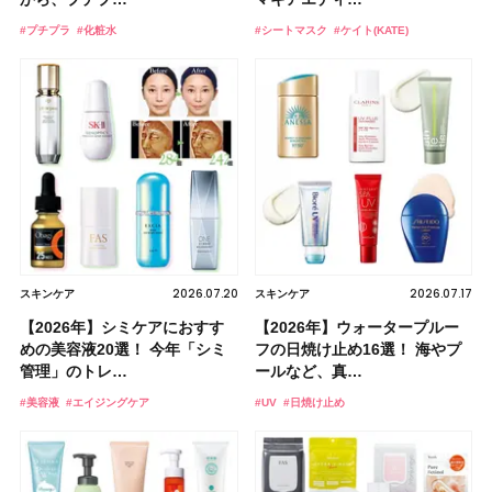
#プチプラ
#化粧水
#シートマスク
#ケイト(KATE)
2026.07.20
2026.07.17
スキンケア
スキンケア
【2026年】シミケアにおすす
【2026年】ウォータープルー
めの美容液20選！ 今年「シミ
フの日焼け止め16選！ 海やプ
管理」のトレ…
ールなど、真…
#美容液
#エイジングケア
#UV
#日焼け止め