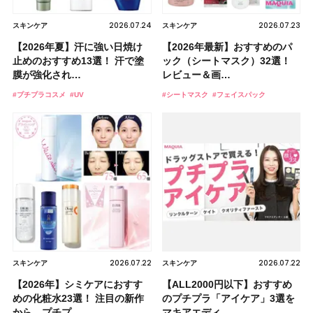
2026.07.24
2026.07.23
スキンケア
スキンケア
【2026年夏】汗に強い日焼け
【2026年最新】おすすめのパ
止めのおすすめ13選！ 汗で塗
ック（シートマスク）32選！
膜が強化され…
レビュー＆画…
#プチプラコスメ
#UV
#シートマスク
#フェイスパック
2026.07.22
2026.07.22
スキンケア
スキンケア
【2026年】シミケアにおすす
【ALL2000円以下】おすすめ
めの化粧水23選！ 注目の新作
のプチプラ「アイケア」3選を
から、プチプ…
マキアエディ…