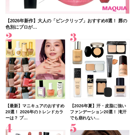
【2026年新作】大人の「ピンクリップ」おすすめ8選！ 唇の
【上田竜也さんのマイベストコスメ５選】大人になって開眼
【2026年新作】大人の「ピンクリップ」おすすめ8選！ 唇の
【2026夏】「香水・フレグランス」ランキングTOP5！＜美
【2026年最新】ダイエットや腸活におすすめの食品・ドリン
【2026年夏】40代におすすめの髪型30選！ 若く見える・手
【フォロー＆いいねで当たる】中国割烹旅館 掬水亭の宿泊券
【セザンヌ】8/7新色追加！「ウォータリーティントリップ
色別にプロが…
したからこそ愛が深…
色別にプロが…
容マニア・マ…
ク6選！ 美活…
入れが楽な…
を1組2名様にプ…
」10モモピュ…
【最新】マニキュアのおすすめ
【石井美保さん】おすすめの
【最新】マニキュアのおすすめ
【2026年】ボディ用日焼け止
【2026夏】「歯磨き粉・オー
【2026年夏】おすすめの髪型
【鈴木えみさんの愛用品30選】
【ルナソルアイシャドウ】アイ
【2026年夏】汗・皮脂に強い
【クリスマスコフレ2026】ク
【2026年夏】汗・皮脂に強い
【2026夏】「リップケア」ラ
【板野友美さんの美活】「最
【2026年夏】小顔に見えるボ
【無印良品】スキンケア×衣料
【セザンヌ】「ブライトカラー
20選！ 2026年のトレンドカラ
「ブライトニング」11選！ ス
20選！ 2026年のトレンドカラ
めUVのおすすめ20選！ この夏
ラルケア」ランキングTOP5！
36選！ショート・ボブ・ミディ
コスメ・スキンケア・ヘアケア
カラーレーションN新色・限定
ファンデーション20選！ 滝汗
リニークのホリデーコフレを一
ファンデーション20選！ 滝汗
ンキングTOP5！＜美容マニア
近、下の歯の矯正を再開したん
ブの髪型37選！ レイヤー・切
素材の最強タッグで実現！ 着
シーラー」新色グリーンが8/7
ーは？ プ…
キンケアからサプ…
ーは？ プ…
注目の人気…
＜美容マニア…
アム・ロング…
etc.お気に…
色をイエベ・ブ…
でも崩れない…
挙紹介！ 人気…
でも崩れない…
集団・マキア…
です」オーラルケア…
りっぱなしな…
るだけで保湿でき…
に発売｜既存色…