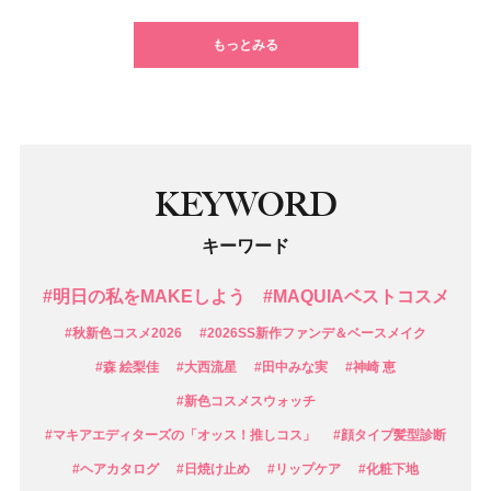
もっとみる
KEYWORD
キーワード
#明日の私をMAKEしよう
#MAQUIAベストコスメ
#秋新色コスメ2026
#2026SS新作ファンデ＆ベースメイク
#森 絵梨佳
#大西流星
#田中みな実
#神崎 恵
#新色コスメスウォッチ
#マキアエディターズの「オッス！推しコス」
#顔タイプ髪型診断
#ヘアカタログ
#日焼け止め
#リップケア
#化粧下地