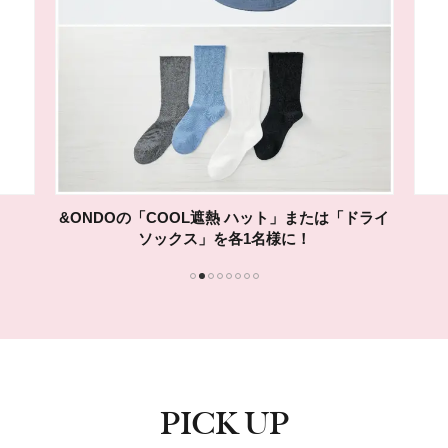
SUQQUの新リクイドリップの現品を10名様に！
1
2
3
4
5
6
7
8
PICK UP
ピックアップ