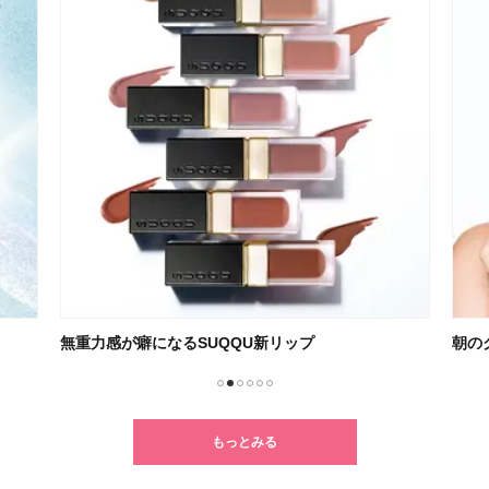
朝のクレンジングでメイクまで格上げ
クセ
1
2
3
4
5
6
もっとみる