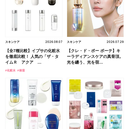
2026.08.07
2026.07.29
スキンケア
スキンケア
【全7種比較】イプサの化粧水
【クレ・ド・ポー ボーテ】キ
を徹底比較！ 人気の「ザ・タ
ーラディアンスケアの真骨頂。
イムＲ アクア …
光を纏う、光を宿…
#化粧水
#保湿