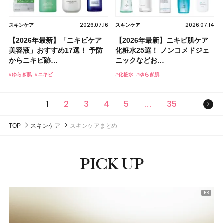
2026.07.16
2026.07.14
スキンケア
スキンケア
【2026年最新】「ニキビケア
【2026年最新】ニキビ肌ケア
美容液」おすすめ17選！ 予防
化粧水25選！ ノンコメドジェ
からニキビ跡…
ニックなどお…
#ゆらぎ肌
#ニキビ
#化粧水
#ゆらぎ肌
次の
1
2
3
4
5
35
…
TOP
スキンケア
スキンケアまとめ
PICK UP
ピックアップ