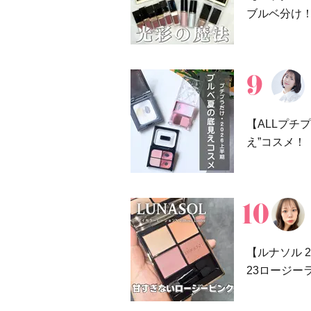
ブルベ分け
【ALLプチ
え”コスメ！
【ルナソル 
23ロージー