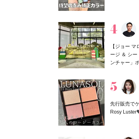
【ジョー マ
ージ ＆ シ
ンチャー」
先行販売でゲッ
Rosy Luster