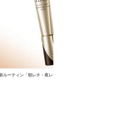
朝レチ・夜レチ」
高浸透ナノイー搭載の