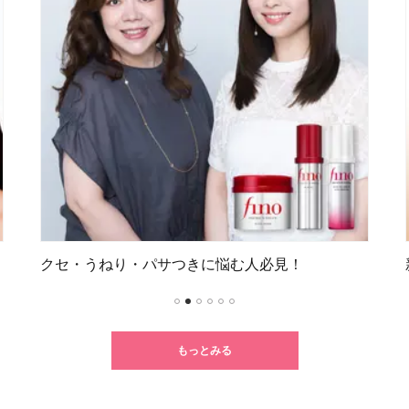
ねり・パサつきに悩む人必見！
新ルーティン「
1
2
3
4
5
6
もっとみる