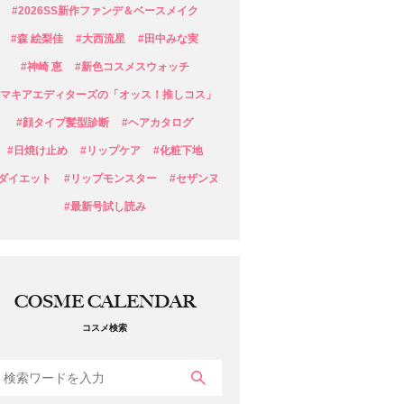
#2026SS新作ファンデ＆ベースメイク
#森 絵梨佳
#大西流星
#田中みな実
#神崎 恵
#新色コスメスウォッチ
#マキアエディターズの「オッス！推しコス」
#顔タイプ髪型診断
#ヘアカタログ
#日焼け止め
#リップケア
#化粧下地
#ダイエット
#リップモンスター
#セザンヌ
#最新号試し読み
COSME CALENDAR
コスメ検索
検索