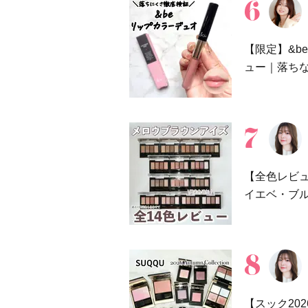
【限定】&b
ュー｜落ち
【全色レビ
イエベ・ブ
【スック20