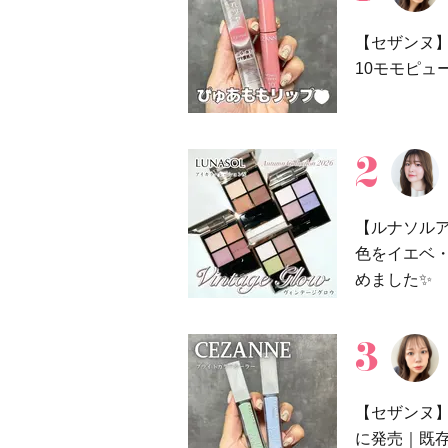
【セザンヌ】
10モモピュ
【ルナソル
色をイエベ
めました✨
【セザンヌ】
に発売｜既