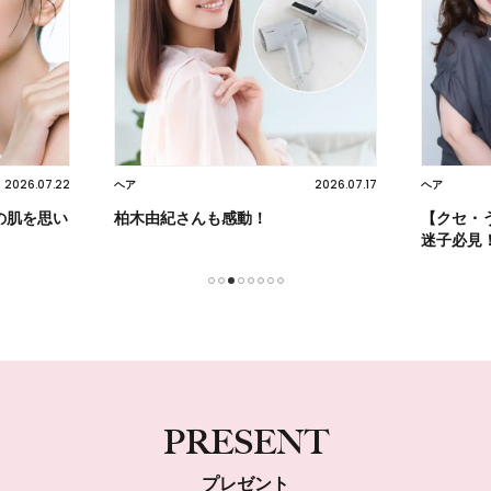
2026.07.17
2026.08.05
ヘア
スキンケア
【クセ・うねり・パサつき】ヘアケア
朝の習慣
迷子必見！
る！
1
2
3
4
5
6
7
8
PRESENT
プレゼント