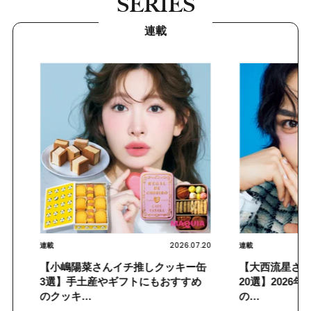
SERIES
連載
2026.07.20
2026.07.25
連載
連載
ッキー缶
【大西流星さんのマイベストコスメ
【森絵梨
おすすめ
20選】2026年上半期最新！りゅちぇ
すみケア
の…
め製品…