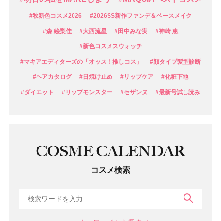
#秋新色コスメ2026
#2026SS新作ファンデ＆ベースメイク
#森 絵梨佳
#大西流星
#田中みな実
#神崎 恵
#新色コスメスウォッチ
#マキアエディターズの「オッス！推しコス」
#顔タイプ髪型診断
#ヘアカタログ
#日焼け止め
#リップケア
#化粧下地
#ダイエット
#リップモンスター
#セザンヌ
#最新号試し読み
COSME CALENDAR
コスメ検索
検索