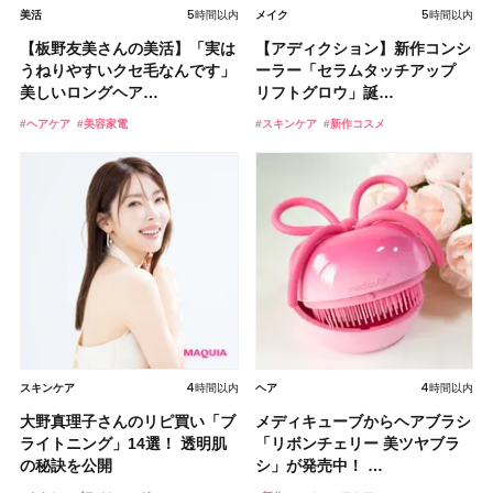
2026.08.05
2026.08.06
2026.08.07
2026.08.03
5時間以内
3時間以内
5時間以内
2026.08.03
2026.08.07
2026.08.05
2026.08.06
2026.07.30
5時間以内
3時間以内
美活
スキンケア
メイク
美活
ヘア
ライフスタイル
ライフスタイル
メイク
スキンケア
メイク
美活
ヘア
ライフスタイル
スキンケア
【2026夏】「香水・フレグラ
「ミス ディオール オードゥ パ
【板野友美さんの美活】「実は
【クリスマスコフレ2026】ク
【セザンヌ】新作パールグロウ
ンス」ランキングTOP5！＜美
【2026夏】「歯磨き粉・オー
【40代向けミディアム】ワンカ
【読者プレゼント】羽の見えな
【2026年最新】3泊4日宮古島
【アディクション】新作コンシ
【プラダ ビューティ】新作リ
【夏の写真映えメイク4選】
ルファン」が新たな装いで登
【おすすめダイエットサプリ８
【2026年最新】おすすめのド
【2026年8月の一粒万倍日】お
ユーセリン ハリフィラー バク
うねりやすいクセ毛なんです」
リニークのホリデーコフレを一
ハイライトNのスウォッチ＆口
容マニア・マ…
ラルケア」ランキングTOP5！
ールで決まる！ 大人のふんわ
いハンディファン
旅行・観光モデルプラン｜子連
ーラー「セラムタッチアップ
ップトリートメント「プラダ
海・フェス・お祭り。シーン別
場！ シルバー…
選】食べすぎた日をサポート！
ライシャンプー12選！ 種類や
すすめの開運コスメ＆美容アイ
チライズセラムの使い方・成分
美しいロングヘア…
挙紹介！ 人気…
コミを紹介！ ツ…
＜美容マニア…
りレイヤースタ…
「baramood」を3名様…
れもおすすめ…
リフトグロウ」誕…
リップ ジェリー…
におすすめメイク＆…
選び方＆糖質・脂…
使い方もご紹…
テム10選！
を紹介！ハリツ…
#シャネル(CHANEL)
#フレグランス
#新作コスメ
#フレグランス
#ヘアケア
#クリスマスコフレ
#新作コスメ
#ベストコスメ
#ヘアスタイル
#プレゼント
#フェイスパック
#美容家電
#プチプラコスメ
#美容家電
#ランキング
#ヘアカタログ
#パック
#チーク
#スキンケア
#保湿
#夏コスメ
#ダイエット
#ヘアケア
#占い
#美容液
#リップケア
#運勢
#エイジングケア
#夏メイク
#美髪
#新作コスメ
#インナーケア
2026.08.04
2026.08.04
ボディケア
ボディケア
2026.08.03
2026.08.07
2026.08.02
2026.08.06
2026.07.30
4時間以内
3時間以内
2026.08.02
2026.08.07
2026.08.03
2026.07.29
2026.08.01
4時間以内
2時間以内
スキンケア
スキンケア
メイク
美活
ヘア
ライフスタイル
メイク
ヘア
スキンケア
メイク
美活
ヘア
ライフスタイル
メイク
【2026夏】「リップケア」ラ
【2026夏】「ハンドケア」ラ
大野真理子さんのリピ買い「ブ
【コスメデコルテ】ブランド最
【2026年秋トレンド・ブラウ
ンキングTOP5！＜美容マニア
【簡単・夏バテ防止レシピ12
【40代におすすめ長めボブ】ラ
【鈴木えみさんの愛用品30選】
ツヤ好きの人生チーク！エナモ
メディキューブからヘアブラシ
【石井美保さん】おすすめの
ディオールから待望の新作マッ
ンキングTOP5！＜美容マニア
【2026年最新】ダイエットや
【2026夏】「ヘアケア」名品
【無印良品】スキンケア×衣料
夕方テカリの救世主！プリマヴ
ライトニング」14選！ 透明肌
高峰ラインから新作エイジング
ンリップ8選】唇の色素が濃い
集団・マキア…
選】食欲がない日にもおすす
ンダムパーマ×レイヤーで叶え
コスメ・スキンケア・ヘアケア
ル メロウメルティングチーク
「リボンチェリー 美ツヤブラ
「ブライトニング」11選！ ス
トリップが誕生！ 大人気の“落
集団・マキア…
腸活におすすめの食品・ドリン
ランキングTOP5！＜美容マニ
素材の最強タッグで実現！ 着
ィスタのお直しスティックが最
の秘訣を公開
ケアクリーム「A…
OR薄いで選び…
め！ さっぱりご飯…
る、時短スタイ…
etc.お気に…
限定〈102 ロ…
シ」が発売中！ …
キンケアからサプ…
ちないリップ”…
ク6選！ 美活…
ア集団・マキ…
るだけで保湿でき…
高すぎた！
#ベストコスメ
#ランキング
#ベストコスメ
#ランキング