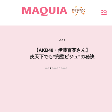
MAQUIA
メニ
メイク
【AKB48・伊藤百花さん】
炎天下でも“完璧ビジュ”の秘訣
1
2
3
4
5
6
7
8
9
10