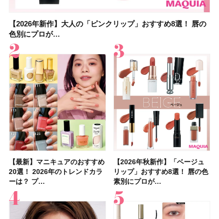
【2026年新作】大人の「ピンクリップ」おすすめ8選！ 唇の
【上田竜也さんのマイベストコスメ５選】大人になって開眼
【2026年新作】大人の「ピンクリップ」おすすめ8選！ 唇の
【2026夏】「香水・フレグランス」ランキングTOP5！＜美
【2026年最新】ダイエットや腸活におすすめの食品・ドリン
【2026年夏】40代におすすめの髪型30選！ 若く見える・手
【フォロー＆いいねで当たる】中国割烹旅館 掬水亭の宿泊券
【セザンヌ】8/7新色追加！「ウォータリーティントリップ
色別にプロが…
したからこそ愛が深…
色別にプロが…
容マニア・マ…
ク6選！ 美活…
入れが楽な…
を1組2名様にプ…
」10モモピュ…
【最新】マニキュアのおすすめ
【石井美保さん】おすすめの
【最新】マニキュアのおすすめ
【2026年】ボディ用日焼け止
【2026夏】「歯磨き粉・オー
【2026年夏】おすすめの髪型
【鈴木えみさんの愛用品30選】
【ルナソルアイシャドウ】アイ
【2026年秋新作】「ベージュ
【クリスマスコフレ2026】ク
【2026年秋新作】「ベージュ
【2026夏】「リップケア」ラ
【板野友美さんの美活】「最
【2026年夏】小顔に見えるボ
【無印良品】スキンケア×衣料
【セザンヌ】「ブライトカラー
20選！ 2026年のトレンドカラ
「ブライトニング」11選！ ス
20選！ 2026年のトレンドカラ
めUVのおすすめ20選！ この夏
ラルケア」ランキングTOP5！
36選！ショート・ボブ・ミディ
コスメ・スキンケア・ヘアケア
カラーレーションN新色・限定
リップ」おすすめ8選！ 唇の色
リニークのホリデーコフレを一
リップ」おすすめ8選！ 唇の色
ンキングTOP5！＜美容マニア
近、下の歯の矯正を再開したん
ブの髪型37選！ レイヤー・切
素材の最強タッグで実現！ 着
シーラー」新色グリーンが8/7
ーは？ プ…
キンケアからサプ…
ーは？ プ…
注目の人気…
＜美容マニア…
アム・ロング…
etc.お気に…
色をイエベ・ブ…
素別にプロが…
挙紹介！ 人気…
素別にプロが…
集団・マキア…
です」オーラルケア…
りっぱなしな…
るだけで保湿でき…
に発売｜既存色…