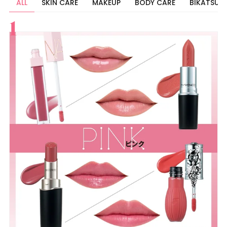
ALL
SKIN CARE
MAKEUP
BODY CARE
BIKATSU
すべて
スキンケア
メイク
ボディケア
美活
ヘア
ライフスタイル
ビューティーズ