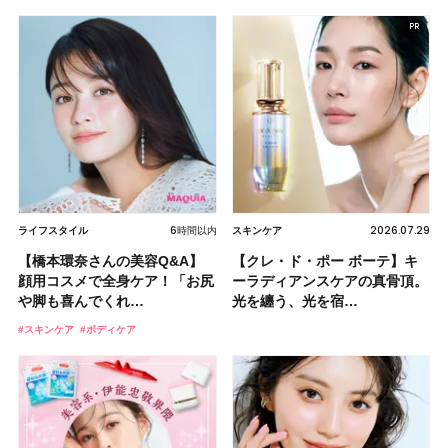
すべて
スキンケア
メイク
ボディケア
美活
ヘア
ライフスタイル
ビューティーズ
2026.08.06
4時間以内
4時間以内
6時間以内
5時間以内
6時間以内
6時間以内
6時間以内
2026.07.29
2026.07.29
2026.07.29
2026.07.29
2026.07.29
2026.07.29
2026.07.29
2026.07.29
ライフスタイル
スキンケア
メイク
ボディケア
美活
ヘア
ライフスタイル
スキンケア
スキンケア
スキンケア
スキンケア
スキンケア
スキンケア
スキンケア
スキンケア
スキンケア
【橋本環奈さんの美容Q&A】
大野真理子さんのリピ買い「ブ
【崩れないメイクを総まとめ】
【クリスマスコフレ2026】The
【美容系・伊能忠敬界隈】上西
メディキューブからヘアブラシ
【橋本環奈さんの美容Q&A】
韓国デパコス〈HERA〉の人気
【クレ・ド・ポー ボーテ】キ
【クレ・ド・ポー ボーテ】キ
【クレ・ド・ポー ボーテ】キ
【クレ・ド・ポー ボーテ】キ
【クレ・ド・ポー ボーテ】キ
【クレ・ド・ポー ボーテ】キ
【クレ・ド・ポー ボーテ】キ
【クレ・ド・ポー ボーテ】キ
顔用コスメで全身ケア！「お尻
ライトニング」14選！ 透明肌
滝汗スポーツが趣味のヘア＆メ
Ordinary (オーディナリー)…
星来さんは5年間1日1万歩を継
「リボンチェリー 美ツヤブラ
顔用コスメで全身ケア！「お尻
UVクリームがリニューアル！
ーラディアンスケアの真骨頂。
ーラディアンスケアの真骨頂。
ーラディアンスケアの真骨頂。
ーラディアンスケアの真骨頂。
ーラディアンスケアの真骨頂。
ーラディアンスケアの真骨頂。
ーラディアンスケアの真骨頂。
ーラディアンスケアの真骨頂。
や脚も喜んでくれ…
の秘訣を公開
イク長井かおりさ…
続！ 歩くとき…
シ」が発売中！ …
や脚も喜んでくれ…
乾燥肌向け高保…
光を纏う、光を宿…
光を纏う、光を宿…
光を纏う、光を宿…
光を纏う、光を宿…
光を纏う、光を宿…
光を纏う、光を宿…
光を纏う、光を宿…
光を纏う、光を宿…
#スキンケア
#クリスマスコフレ
#スキンケア
#くすみ
#ベースメイク
#UV
#新作コスメ
#スキンケア
#おすすめコスメ
#日焼け止め
#ブライトニング
#ボディケア
#ヘアケア
#ボディケア
#アイメイク
#韓国コスメ