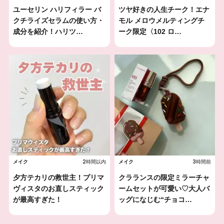
ユーセリン ハリフィラー バ
ツヤ好きの人生チーク！エナ
クチライズセラムの使い方・
モル メロウメルティングチ
成分を紹介！ハリツ…
ーク限定〈102 ロ…
2時間以内
3時間前
メイク
メイク
夕方テカリの救世主！プリマ
クラランスの限定ミラーチャ
ヴィスタのお直しスティック
ームセットが可愛い♡大人バ
が最高すぎた！
ッグになじむ“チョコ…