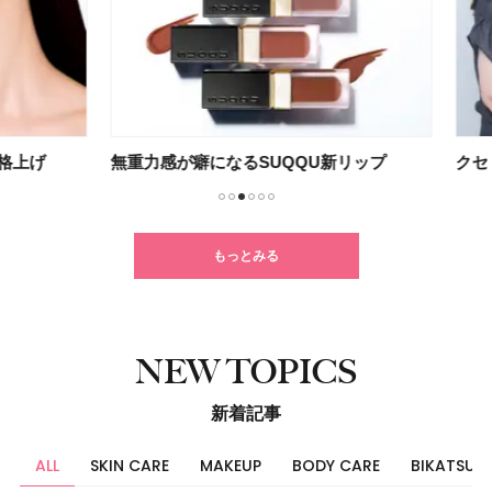
上げ
無重力感が癖になるSUQQU新リップ
クセ・
1
2
3
4
5
6
もっとみる
NEW TOPICS
新着記事
ALL
SKIN CARE
MAKEUP
BODY CARE
BIKATSU