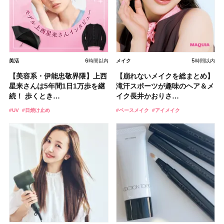
2026.08.06
2026.08.05
ボディケア
ボディケア
2026.08.07
2026.08.07
6時間以内
5時間以内
5時間以内
2時間以内
6時間以内
2026.08.07
2026.08.06
2026.08.07
2026.08.06
4時間以内
5時間以内
5時間以内
美活
スキンケア
メイク
美活
ヘア
ライフスタイル
メイク
メイク
スキンケア
メイク
美活
ヘア
ライフスタイル
スキンケア
【クリスマスコフレ2026】
【2026夏】「美容ギア」ラン
【美容系・伊能忠敬界隈】上西
【全7種比較】イプサの化粧水
【アディクション】新作コンシ
BAUM（バウム）が誘う静寂の
【板野友美さんの美活】「実は
【40代におすすめ暗髪ボブ】コ
【ILLIT（アイリット）ライブ
ユーセリン「ハリフィラー バ
【崩れないメイクを総まとめ】
【フォロー＆リポストで当た
シャネルの新作リップ「ルージ
キングTOP5！リファとパナソ
【2026夏】「インナーケア・
【2026年夏】おすすめのウル
【フォロー＆いいねで当たる】
【感動テクスチャー】水のよう
星来さんは5年間1日1万歩を継
を徹底比較！ 人気の「ザ・タ
ーラー「セラムタッチアップ
香りの世界へ。…
うねりやすいクセ毛なんです」
ンパクトシルエットで小顔見
レポ】TOYOTA ARENA
クチライズセラム」大人の肌悩
滝汗スポーツが趣味のヘア＆メ
る】アヌア「PDRNヒアルロン
ュ ココ イドゥラ グロス」全15
ニックに人気…
サプリ」ランキングTOP5！＜
フカット10選！ レングス別に
中国割烹旅館 掬水亭の宿泊券
に軽やか！ハチミツの生命力で
続！ 歩くとき…
イムＲ アクア …
リフトグロウ」誕…
美しいロングヘア…
え！ 前髪ありの…
TOKY…
みに寄り添ってく…
イク長井かおりさ…
酸カプセル100…
色スウォッ…
美容マニア集…
人気のヘアス…
を1組2名様にプ…
「ハリ」「ツヤ」…
#クリスマスコフレ
#コフレ
#ベストコスメ
#ランキング
#UV
#化粧水
#スキンケア
#ヘアケア
#ヘアスタイル
#韓国
#美容液
#日焼け止め
#アイドル
#保湿
#エイジングケア
#美容家電
#新作コスメ
#ヘアカタログ
#ベースメイク
#美容液
#リップ
#ベストコスメ
#ヘアスタイル
#プレゼント
#美容液
#プレゼント
#シャネル(CHANEL)
#おすすめコスメ
#旅行
#アイメイク
#オバジ(Obagi)
#髪型
2026.08.05
2026.08.04
ボディケア
ボディケア