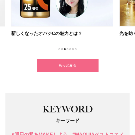
光を紡ぐケアで未来の肌を思いのままに
乳液
1
2
3
4
5
6
7
もっとみる
KEYWORD
キーワード
#明日の私をMAKEしよう
#MAQUIAベストコスメ