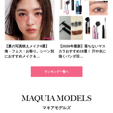
【夏の写真映えメイク4選】
【2026夏】「シートマスク・
【夏の写真映えメイク4選】
【ニベア】美容液リップクリー
【2026夏】「インナーケア・
【最新】髪のうねり・広がり・
【2026年8月の一粒万倍日】お
【ジョー マローン ロンドン】
【2026年最新】落ちないマス
【2026夏】「洗顔料」ランキ
【2026年最新】落ちないマス
【石井美保さん・50歳のボディ
【石井美保さんのおすすめお菓
【2026年夏】透明感カラーの
【読者プレゼント】羽の見えな
先行販売でゲット🧡LUNASOL
海・フェス・お祭り。シーン別
パック」ランキングTOP5！＜
海・フェス・お祭り。シーン別
ム＆ボディスクラブが新登場！
サプリ」ランキングTOP5！＜
くせ毛におすすめのシャンプー
すすめの開運コスメ＆美容アイ
大人気フレグランス「ウッド
カラおすすめ18選！ 汗や水に
ングTOP5！＜マキアビューテ
カラおすすめ18選！ 汗や水に
ケア愛用品16選】首・手・バス
子＆お茶10選】手土産にもぴっ
髪色おすすめ20選！ ブリーチ
いハンディファン
アイカラーレーションN 23
におすすめメイク＆…
マキアビュー…
におすすめメイク＆…
大人気の色付き…
美容マニア集…
17選
テム10選！
セージ ＆ シ…
強くパンダ目…
ィーズが投票…
強くパンダ目…
トのパーツケ…
たり
あり・なし別…
「baramood」を3名様…
Rosy…
ランキング一覧へ
MAQUIA MODELS
マキアモデルズ