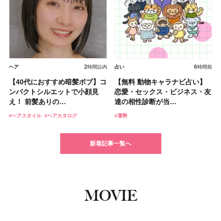
2026.07.31
2026.07.30
ボディケア
ボディケア
2026.08.07
2026.07.30
2026.08.01
2026.07.21
2026.07.15
2時間以内
2026.08.07
2026.07.30
2026.07.31
2026.07.19
2026.07.15
6時間前
ヘア
スキンケア
メイク
美活
ヘア
ライフスタイル
占い
スキンケア
メイク
美活
ヘア
ライフスタイル
【Brighte】「FACE HEART
【クリスマスコフレ2026】
2026.08.07
2026.08.07
スキンケア
ライフスタイル
【40代におすすめ暗髪ボブ】コ
【クリスマスコフレ2026】
【アディクション新作】ツヤと
POINTER」誕生！ハートカ…
【5分で万能！ 夏レシピ】「万
【髪の紫外線対策4選】リファ
【ACEes（エイシーズ）ライ
【無料 動物キャラナビ占い】
【2026夏】「大人のニキビケ
ディオールからロングラスティ
HACCIのホリデーギフトが豪華
【石井美保さんのおすすめお菓
【小顔見せセミロング】顔まわ
【マキアビューティーズ】執筆
ンパクトシルエットで小顔見
ザ・ギンザが贈る“美の宝物を
ハリを叶えるセラムタッチアッ
能ねぎ塩だれ」の作り方＆アレ
の日傘や乾燥さんのUVミスト
ブレポ】有明アリーナ7月12日
【MAQUIAベストコスメ受賞】
恋愛・セックス・ビジネス・友
ア」ランキングTOP5！＜マキ
ングと快適なつけ心地を追求し
すぎると話題…
子＆お茶10選】手土産にもぴっ
りレイヤーで骨格補正！ 大人
記事数TOP3に輝いた美容マニ
【ジョー マローン ロンドン】
#おうち美容
#ツール
え！ 前髪ありの…
探す旅”。全2種…
プ リフトグロウ…
ンジレシピ2品
など、エディター…
公演詳細レポ…
「ハリフィラー バクチライズ
達の相性診断が当…
アビューティ…
た新リップが誕生…
たり
の魅力を引き出す…
アをご紹介！
大人気フレグランス「ウッド
#クリスマスコフレ
#コフレ
セラム」でハ…
セージ ＆ シ…
#ヘアスタイル
#クリスマスコフレ
#化粧下地
#レシピ
#ヘアケア
#アイドル
#夏
#アディクション(ADDICTION)
#UV
#推し活
#ヘアカタログ
#化粧水
#運勢
#ベストコスメ
#リップスティック
#石井美保
#ヘアスタイル
#シートマスク
#食事
#ランキング
#ヘアカタログ
#ケイト(KATE)
#秋新色
#美容液
#エイジングケア
#フレグランス
#香水
新着記事一覧へ
新着記事一覧へ
新着記事一覧へ
新着記事一覧へ
新着記事一覧へ
新着記事一覧へ
新着記事一覧へ
新着記事一覧へ
MOVIE