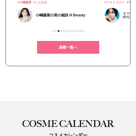
#ベストコスメ
#アールエムケー(RMK)
#インナーケ
ミーハーモンスター大西流星
eauty
のりゅちぇLOVE Beauty
1
2
3
4
5
6
7
8
9
10
11
12
連載一覧へ
COSME CALENDAR
コスメカレンダー