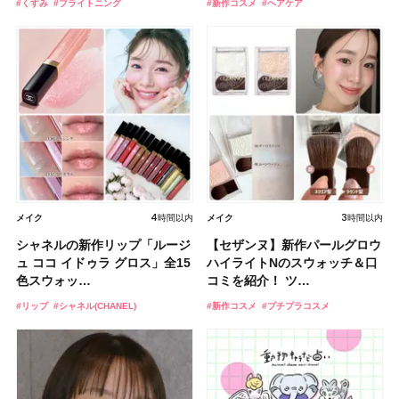
#くすみ
#新作コスメ
#リップ
#レシピ
#ヘアスタイル
#スキンケア
#アイシャドウ
#ブライトニング
#新作コスメ
#夏
#エイジングケア
#メイク
#ヘアカタログ
#プチプラコスメ
#新作コスメ
#UV
#リップ
#ダイエット
#ヘアケア
#スキンケア
#新作コスメ
#日焼け止め
#新作コスメ
#ベストコスメ
#ヘアケア
#美容ドリンク
#乾燥肌
#おすすめコスメ
2026.08.03
2026.08.01
ボディケア
ボディケア
2026.08.02
2026.08.07
2026.07.26
2026.08.01
2026.08.01
4時間以内
3時間前
2026.08.07
2026.07.25
2026.07.20
2026.08.07
2026.08.01
2026.07.31
3時間以内
メイク
スキンケア
メイク
美活
ヘア
ライフスタイル
メイク
メイク
スキンケア
メイク
美活
ヘア
ライフスタイル
メイク
【2026夏】「ボディケア」名
【クリスマスコフレ2026】ヴ
シャネルの新作リップ「ルージ
【2026夏】「日中の乾燥ケ
【デイジードール】大バズりグ
品ランキングTOP5！＜美容マ
【2026年最新】目や美肌ケア
【くびれセミロング】長さをキ
石井美保さん祝50歳！ アニバ
クラランスの限定ミラーチャー
【セザンヌ】新作パールグロウ
【2026夏】「シートマスク・
【フォロー＆いいねで当たる】
ェレダからラグジュアリーなコ
【板野友美さんの美活】「最
【夏のボブヘア】ひし形シルエ
【ROIROMライブレポ】まるで
【セザンヌ】「ブライトカラー
ュ ココ イドゥラ グロス」全15
ア」コスメランキングTOP5！
ロス＆デイジー型の特別ミラー
ニア集団・マ…
におすすめのサプリ4選！ 美容
ープしながら軽やかに！ お洒
ーサリーイベントに込めた思
ムセットが可愛い♡大人バッグ
ハイライトNのスウォッチ＆口
パック」ランキングTOP5！＜
イヴ・サンローラン「YSL ラ
レクションが登…
近、下の歯の矯正を再開したん
ットで顔型補正！ ふんわりボ
テーマパーク！！愛と夢の詰ま
シーラー」新色グリーンが8/7
色スウォッ…
＜美容マニア集…
が限定セットにな…
好きが選んだ…
落なニュアンスを…
い、今夢中なボデ…
になじむ“チョコ…
コミを紹介！ ツ…
マキアビュー…
ブ ライト コ…
です」オーラルケア…
リューム感で魅せ…
った初コンサ…
に発売｜既存色…
#ベストコスメ
#ランキング
#クリスマスコフレ
#コフレ
#リップ
#カネボウ(KANEBO)
#リップ
#インナーケア
#ヘアスタイル
#ボディケア
#クラランス(CLARINS)
#シャネル(CHANEL)
#新作コスメ
#インタビュー
#ファンケル(FANCL)
#ヘアカタログ
#乾燥肌
#新作コスメ
#ベストコスメ
#リップ
#歯磨き粉
#ヘアスタイル
#アイドル
#新作コスメ
#アイシャドウ
#オーラルケア
#推し活
#プチプラコスメ
#プチプラコスメ
#シートマスク
#ヘアカタログ
#コンフォートリップオイル