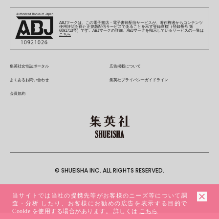
集英社オレンジ文庫
集英社アドナビ
キッズ
集英社ジャンプリミックス
SPUR
集英社コミック文庫
Sportiva
web 集英社文庫
S-MANGA
集英社ビジネス書
ジャンプキャラクターズストア
ZEBRACK
JUMP j-BOOKS
集英社エディターズ・ラボ
集英社コミック文庫
LEE
集英社みらい文庫
りぼん
パラスポ
青春と読書
集英社コミック文庫
集英社新書
HAPPY PLUS STORE
ABJマークは、この電子書店・電子書籍配信サービスが、著作権者からコンテンツ
ジャンプルーキー！
ダッシュエックス文庫公式サイト
使用許諾を得た正規版配信サービスであることを示す登録商標（登録番号 第
週刊ヤングジャンプ
eclat
集英社の児童図書 S-KIDS.LAND
6091713号）です。ABJマークの詳細、ABJマークを掲示しているサービスの一覧は
マーガレット
アジア人物史
こちら
マンガMee公式サイト
集英社新書プラス - 知の水先案内人
SHUEISHA VOX
S-MANGA
集英社Webマガジン コバルト
ヤングジャンプ定期購読デジタル
T JAPAN
別冊マーガレット
リマコミ
kotoba
LEEマルシェ
集英社ジャンプリミックス
シフォン文庫
ヤンジャン！
HAPPY PLUS ONE
マンガMee公式サイト
マンガMeets
e!集英社
SHOP Marisol
集英社コミック文庫
集英社女性誌ポータル
広告掲載について
となりのヤングジャンプ
MEN'S NON-NO
リマコミ
Cookie
情報・知識＆オピニオン imidas
eclat premium
よくあるお問い合わせ
集英社プライバシーガイドライン
グランドジャンプ
UOMO
マンガMeets
Cocohana
mirabella
会員規約
ウルトラジャンプ
集英社オンライン
office YOU
mirabella homme
zakka market
© SHUEISHA INC. ALL RIGHTS RESERVED.
当サイトでは当社の提携先等がお客様のニーズ等について調
査・分析 したり、お客様にお勧めの広告を表示する目的で
Cookie を使用する場合があります。 詳しくは
こちら