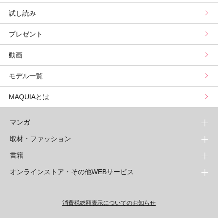
試し読み
プリュスベスコス
小田ユイコのマニアックビューティREPORT
三島キアリーの12星座別 恋愛運&美容運
パーソナルカラー診断
コスメカレンダートップ
プレゼント
野毛まゆりの実況野毛Channel
動物キャラナビ占い
顔タイプ髪型診断
検索
動画
星谷菜々の美に効くスイーツ
ムーン・リーの運を呼び寄せる香り
モデル一覧
山本舞香のBeauty Script
MAQUIAとは
マンガ
取材・ファッション
少年マンガ
週刊少年ジャンプ
書籍
青年マンガ
ファッション・美容
ジャンプSQ
少年ジャンプ+
Seventeen
オンラインストア・その他WEBサービス
少女マンガ
芸能・情報・スポーツ
文芸・文庫・総合
Vジャンプ
ジャンプTOON
non-no
ジャンプTOON
Myojo
すばる
女性マンガ
学芸・ノンフィクション・新書
オンラインストア
最強ジャンプ
ZEBRACK
BAILA
ZEBRACK
週プレNEWS
小説すばる
ジャンプTOON
1日5分で、明日は変わる よみタイ yomitai
OTO
消費税総額表示についてのお知らせ
ライトノベル・ノベライズ
その他WEBサービス
少年ジャンプ+
S-MANGA
MAQUIA
S-MANGA
週プレ グラジャパ!
集英社 文芸ステーション
ZEBRACK
集英社学芸部 - 学芸・ノンフィクション
SHUEISHA MANGA-ART HERITAGE
ジャンプTOON