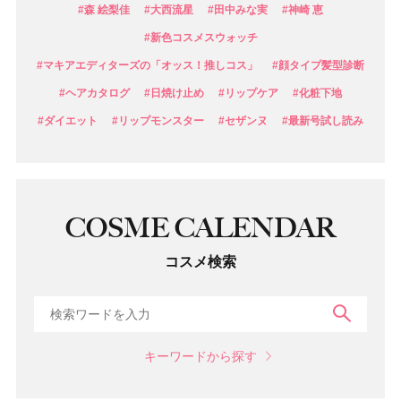
#森 絵梨佳
#大西流星
#田中みな実
#神崎 恵
#新色コスメスウォッチ
#マキアエディターズの「オッス！推しコス」
#顔タイプ髪型診断
#ヘアカタログ
#日焼け止め
#リップケア
#化粧下地
#ダイエット
#リップモンスター
#セザンヌ
#最新号試し読み
COSME CALENDAR
コスメ検索
検索
キーワードから探す