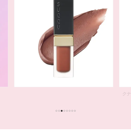
クナイプ ミント シリーズをセットで3名様に！
1
2
3
4
5
6
7
8