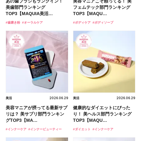
あの歯ブラシもランクイン！
美容マニアこそ頼ってる！ 美
美歯部門ランキング
フェムテック部門ランキング
TOP3【MAQUIA美活…
TOP3【MAQU…
#歯磨き粉
#オーラルケア
#ボディケア
#ボディソープ
2026.06.29
2026.06.29
美活
美活
美容マニアが摂ってる最新サプ
健康的なダイエットにぴった
リは？ 美サプリ部門ランキン
り！ 美ヘルス部門ランキング
グTOP3【MA…
TOP3【MAQU…
#インナーケア
#インナービューティー
#ダイエット
#インナーケア