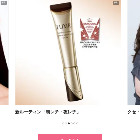
クセ・うねり・パサつきに悩む人必見！
無重
1
2
3
4
5
6