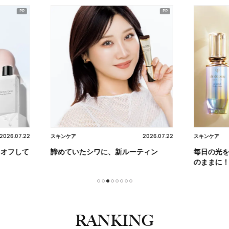
2026.07.22
2026.07.22
スキンケア
ヘア
ティン
毎日の光を紡ぐケアで未来の肌を思い
【クセ・
のままに！
迷子必見
1
2
3
4
5
6
7
8
RANKING