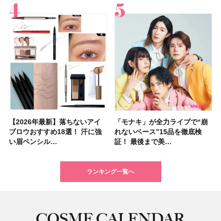
【2026年最新】落ちないアイ
【2026夏】「ハリ・たるみケ
【2026年最新】落ちないアイ
【2026年】ボディ用日焼け止
【板野友美さんの美活】「最
【2026年夏】小顔に見えるボ
石井美保さん祝50歳！ アニバ
【全色レビュー】ケイト メロ
「モナキ」が全力ライブで“崩
【2026夏】「毛穴ケア」ラン
「モナキ」が全力ライブで“崩
「ミス ディオール オードゥ パ
【石井美保さんのおすすめお菓
【2026年】最新トレンド「ボ
【無印良品】スキンケア×衣料
【キャンメイク】売切続出！先
ブロウおすすめ18選！ 汗に強
ア」ランキングTOP5！＜マキ
ブロウおすすめ18選！ 汗に強
めUVのおすすめ20選！ この夏
近、下の歯の矯正を再開したん
ブの髪型37選！ レイヤー・切
ーサリーイベントに込めた思
ウブラウンアイズ限定色追加！
れないベース”15品を徹底検
キングTOP5！＜マキアビュー
れないベース”15品を徹底検
ルファン」が新たな装いで登
子＆お茶10選】手土産にもぴっ
ブ」13種類を徹底解説！ 定番
素材の最強タッグで実現！ 着
行発売中の「クリアヴェールセ
い眉ペンシル…
アビューティ…
い眉ペンシル…
注目の人気…
です」オーラルケア…
りっぱなしな…
い、今夢中なボデ…
イエベ・ブルベ別…
証！ 最後まで美…
ティーズが投…
証！ 最後まで美…
場！ シルバー…
たり
＆人気の髪型…
るだけで保湿でき…
ッティングパウダ…
ランキング一覧へ
COSME CALENDAR