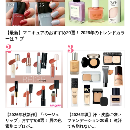
【最新】マニキュアのおすすめ20選！ 2026年のトレンドカラ
【石井美保さん】おすすめの「ブライトニング」11選！ スキ
【最新】マニキュアのおすすめ20選！ 2026年のトレンドカラ
【2026夏】「香水・フレグランス」ランキングTOP5！＜美
【5分で万能！ 夏レシピ】「万能ねぎ塩だれ」の作り方＆ア
【2026年夏】40代におすすめの髪型30選！ 若く見える・手
【鈴木えみさんの愛用品30選】コスメ・スキンケア・ヘアケ
【限定】&be「リップカラーデュオ 01 ピンクベージュ」レビ
ーは？ プ…
ンケアからサプ…
ーは？ プ…
容マニア・マ…
レンジレシピ2品
入れが楽な…
アetc.お気に…
ュー｜落ち…
【2026年秋新作】「ベージュ
【2026年夏】汗に強い日焼け
【2026年秋新作】「ベージュ
【2026夏】「リップケア」ラ
【おすすめダイエットサプリ８
【2026年夏】おすすめの髪型
【読者プレゼント】羽の見えな
【スック2026新作】秋コレク
【2026年夏】汗・皮脂に強い
【クリスマスコフレ2026】ク
【2026年夏】汗・皮脂に強い
【デパコスのネイルオイル10
【40代以上の髪悩み おすすめ
【最新】髪のうねり・広がり・
【2026年8月の一粒万倍日】お
LUNASOLアイカラーレーショ
リップ」おすすめ8選！ 唇の色
止めのおすすめ13選！ 汗で塗
リップ」おすすめ8選！ 唇の色
ンキングTOP5！＜美容マニア
選】食べすぎた日をサポート！
36選！ショート・ボブ・ミディ
いハンディファン
ションを全品スウォッチ&イエ
ファンデーション20選！ 滝汗
リニークのホリデーコフレを一
ファンデーション20選！ 滝汗
選】プレゼントにおすすめ！ケ
アイテム15選】“白髪・薄毛・
くせ毛におすすめのシャンプー
すすめの開運コスメ＆美容アイ
ンN EX17Evening Muse …
素別にプロが…
膜が強化され…
素別にプロが…
集団・マキア…
選び方＆糖質・脂…
アム・ロング…
「baramood」を3名様…
ベブルベ分け！
でも崩れない…
挙紹介！ 人気…
でも崩れない…
ア効果、ビジュ、…
うねり”に最…
17選
テム10選！