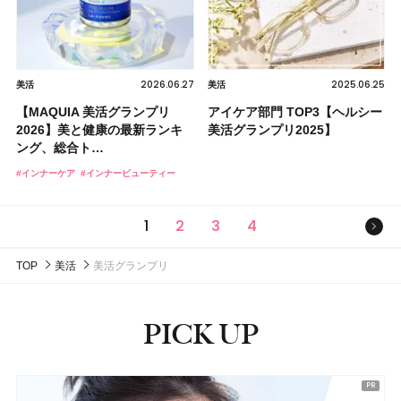
2026.06.27
2025.06.25
美活
美活
【MAQUIA 美活グランプリ
アイケア部門 TOP3【ヘルシー
2026】美と健康の最新ランキ
美活グランプリ2025】
ング、総合ト…
#インナーケア
#インナービューティー
次の
1
2
3
4
TOP
美活
美活グランプリ
PICK UP
ピックアップ