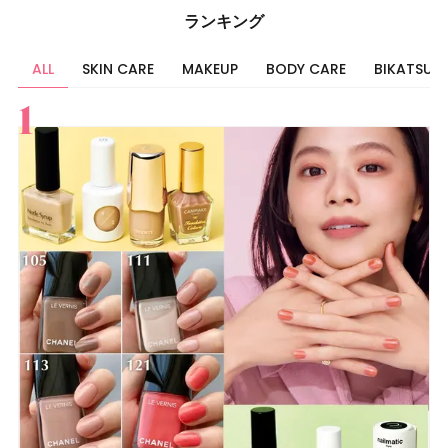
ランキング
ALL
SKIN CARE
MAKEUP
BODY CARE
BIKATSU
すべて
スキンケア
メイク
ボディケア
美活
ヘア
ライフスタイル
ビューティーズ