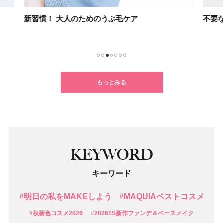
不要な角質を溜めない２つのスキンケア
光を
1
2
3
4
5
6
7
もっとみる
KEYWORD
キーワード
#明日の私をMAKEしよう
#MAQUIAベストコスメ
#秋新色コスメ2026
#2026SS新作ファンデ＆ベースメイク