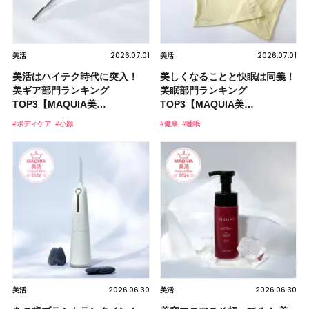
2026.07.01
2026.07.01
美活
美活
美活はハイテク時代に突入！
美しくなることと快眠は同義！
美ギア部門ランキング
美眠部門ランキング
TOP3【MAQUIA美…
TOP3【MAQUIA美…
#ボディケア
#小顔
#健康
#睡眠
2026.06.30
2026.06.30
美活
美活