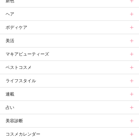
新色
ニュース
メイクトップ
ヘア
スキンケアまとめ
ニュース
新色トップ
ボディケア
スキンケア診断
メイクまとめ
秋新色
ヘアトップ
美活
ベースメイクカタログ
新色コスメスウォッチ
ニュース
ボディケアトップ
マキアビューティーズ
メイク診断
ビューティ速報
ヘアカタログ
ニュース
美活トップ
ベストコスメ
ヘアまとめ
ボディケアまとめ
美活グランプリ
マキアビューティーズトップ
ライフスタイル
ヘア診断
ボディケア診断
ヘルスケア・ダイエット
TOPビューティーズ一覧
ベストコスメトップ
連載
ビューティーズ一覧
ベストコスメ
ライフスタイルトップ
占い
記事ランキング
読者ベスコス
ニュース
連載トップ
美容診断
メンバーランキング
プチプラコスメグランプリ
ライフスタイルまとめ
マキアエディターズのオッス！推しコス
占いトップ
コスメカレンダー
ブライトニング・UVグランプリ
ライフスタイル診断
小林ひろ美のキレイはかけ算
Keikoの月星座占い
美容診断トップ