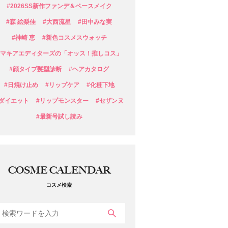
#2026SS新作ファンデ＆ベースメイク
#森 絵梨佳
#大西流星
#田中みな実
#神崎 恵
#新色コスメスウォッチ
#マキアエディターズの「オッス！推しコス」
#顔タイプ髪型診断
#ヘアカタログ
#日焼け止め
#リップケア
#化粧下地
#ダイエット
#リップモンスター
#セザンヌ
#最新号試し読み
COSME CALENDAR
コスメ検索
検索