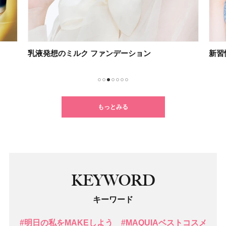
乳液発想のミルク ファンデーション
新習
1
2
3
4
5
6
7
もっとみる
KEYWORD
キーワード
#明日の私をMAKEしよう
#MAQUIAベストコスメ