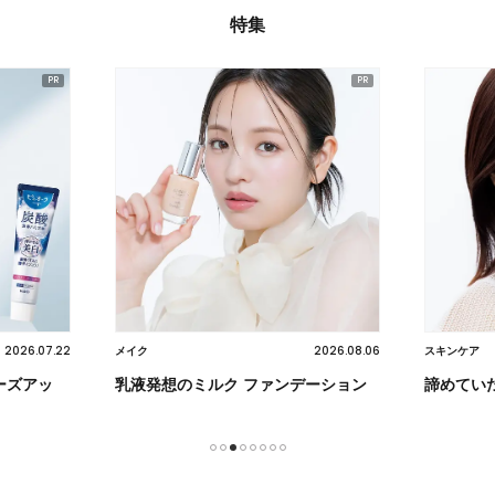
特集
2026.07.22
2026.08.06
メイク
スキンケア
ーズアッ
乳液発想のミルク ファンデーション
諦めてい
1
2
3
4
5
6
7
8