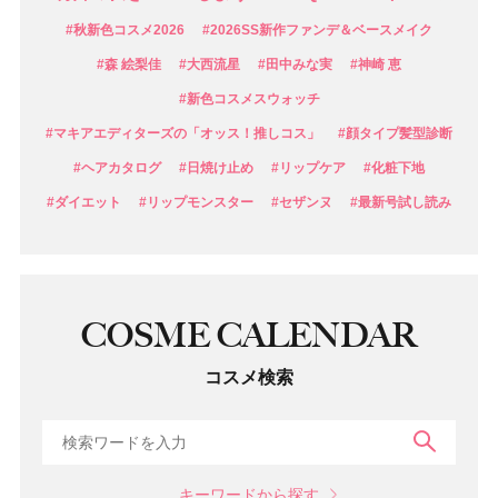
#秋新色コスメ2026
#2026SS新作ファンデ＆ベースメイク
#森 絵梨佳
#大西流星
#田中みな実
#神崎 恵
#新色コスメスウォッチ
#マキアエディターズの「オッス！推しコス」
#顔タイプ髪型診断
#ヘアカタログ
#日焼け止め
#リップケア
#化粧下地
#ダイエット
#リップモンスター
#セザンヌ
#最新号試し読み
COSME CALENDAR
コスメ検索
検索
キーワードから探す