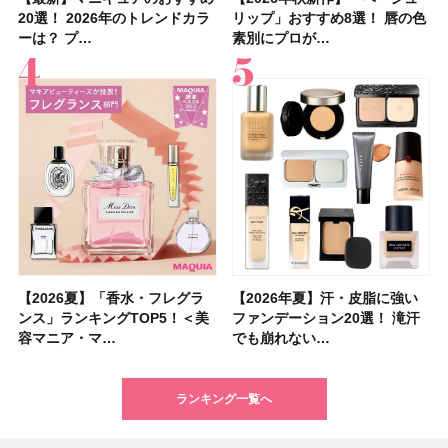
20選！ 2026年のトレンドカラ
止めのおすすめ13選！ 汗で塗
20選！ 2026年のトレンドカラ
選】プレゼントにおすすめ！ケ
子＆お茶10選】手土産にもぴっ
36選！ショート・ボブ・ミディ
いハンディファン
「ウォータリーティントリップ
リップ」おすすめ8選！ 唇の色
「ブライトニング」11選！ ス
リップ」おすすめ8選！ 唇の色
めUVのおすすめ20選！ この夏
近、下の歯の矯正を再開したん
ブの髪型37選！ レイヤー・切
すすめの開運コスメ＆美容アイ
ュオ 01 ピンクベージュ」レビ
ーは？ プ…
膜が強化され…
ーは？ プ…
ア効果、ビジュ、…
たり
アム・ロング…
「baramood」を3名様…
」10モモピュ…
素別にプロが…
キンケアからサプ…
素別にプロが…
注目の人気…
です」オーラルケア…
りっぱなしな…
テム10選！
ュー｜落ち…
【2026夏】「香水・フレグラ
【クリスマスコフレ2026】ク
【2026年夏】汗・皮脂に強い
【2026夏】「リップケア」ラ
【2026夏】「インナーケア・
【最新】髪のうねり・広がり・
【フォロー＆いいねで当たる】
【全色レビュー】ケイト メロ
【2026年夏】汗・皮脂に強い
【コスメデコルテ】ブランド最
【崩れないフェイスパウダーの
【クリスマスコフレ2026】
【おすすめダイエットサプリ８
【2026年】最新トレンド「ボ
【無印良品】スキンケア×衣料
【スック2026新作】秋コレク
ンス」ランキングTOP5！＜美
リニークのホリデーコフレを一
ファンデーション20選！ 滝汗
ンキングTOP5！＜美容マニア
サプリ」ランキングTOP5！＜
くせ毛におすすめのシャンプー
中国割烹旅館 掬水亭の宿泊券
ウブラウンアイズ限定色追加！
ファンデーション20選！ 滝汗
高峰ラインから新作エイジング
塗り方】ブラシ？パフ？ 肌質
BAUM（バウム）が誘う静寂の
選】食べすぎた日をサポート！
ブ」13種類を徹底解説！ 定番
素材の最強タッグで実現！ 着
ションを全品スウォッチ&イエ
容マニア・マ…
挙紹介！ 人気…
でも崩れない…
集団・マキア…
美容マニア集…
17選
を1組2名様にプ…
イエベ・ブルベ別…
でも崩れない…
ケアクリーム「A…
別メイクHOW …
香りの世界へ。…
選び方＆糖質・脂…
＆人気の髪型…
るだけで保湿でき…
ベブルベ分け！
ランキング一覧へ