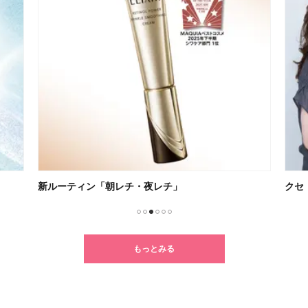
新ルーティン「朝レチ・夜レチ」
クセ
1
2
3
4
5
6
もっとみる