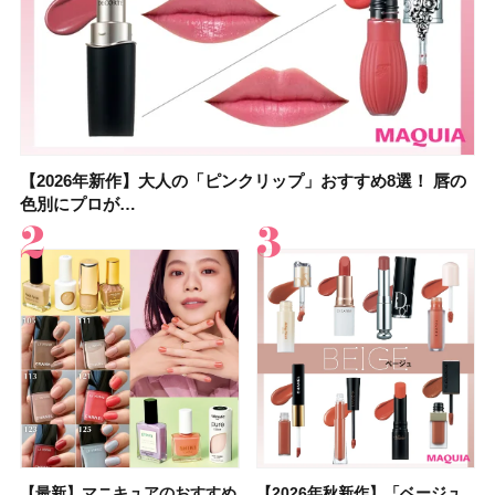
【2026年新作】大人の「ピンクリップ」おすすめ8選！ 唇の
【上田竜也さんのマイベストコスメ５選】大人になって開眼
【2026年新作】大人の「ピンクリップ」おすすめ8選！ 唇の
【2026夏】「香水・フレグランス」ランキングTOP5！＜美
【2026夏】「歯磨き粉・オーラルケア」ランキングTOP5！
【2026年夏】40代におすすめの髪型30選！ 若く見える・手
【鈴木えみさんの愛用品30選】コスメ・スキンケア・ヘアケ
【キャンメイク】売切続出！先行発売中の「クリアヴェール
色別にプロが…
したからこそ愛が深…
色別にプロが…
容マニア・マ…
＜美容マニア…
入れが楽な…
アetc.お気に…
セッティングパウダ…
【最新】マニキュアのおすすめ
【2026年夏】汗に強い日焼け
【最新】マニキュアのおすすめ
【デパコスのネイルオイル10
【石井美保さんのおすすめお菓
【2026年夏】おすすめの髪型
【読者プレゼント】羽の見えな
【セザンヌ】8/7新色追加！
【2026年秋新作】「ベージュ
【石井美保さん】おすすめの
【2026年秋新作】「ベージュ
【2026年】ボディ用日焼け止
【板野友美さんの美活】「最
【2026年夏】小顔に見えるボ
【2026年8月の一粒万倍日】お
【限定】&be「リップカラーデ