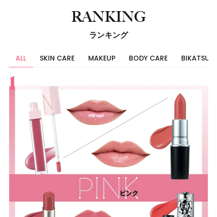
RANKING
ランキング
ALL
SKIN CARE
MAKEUP
BODY CARE
BIKATSU
すべて
スキンケア
メイク
ボディケア
美活
ヘア
ライフスタイル
ビューティーズ