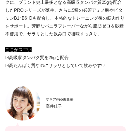
クに、ブランド史上最多となる高吸収タンパク質25gを配合
したPROシリーズが誕生。さらに9種の必須アミノ酸やビタ
ミンB1･B6･Dも配合し、本格的なトレーニング後の筋肉作り
をサポート。芳醇なバニラフレーバーながら脂肪ゼロ＆砂糖
不使用で、サラリとした飲み口で後味すっきり。
ここがスゴい
☑高吸収タンパク質を25gも配合
☑高たんぱく質なのにサラリとしていて飲みやすい
マキアweb編集長
高井佳子