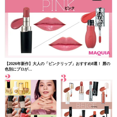
【2026年新作】大人の「ピンクリップ」おすすめ8選！ 唇の
【上田竜也さんのマイベストコスメ５選】大人になって開眼
【2026年新作】大人の「ピンクリップ」おすすめ8選！ 唇の
【2026夏】「香水・フレグランス」ランキングTOP5！＜美
【2026夏】「歯磨き粉・オーラルケア」ランキングTOP5！
【2026年夏】40代におすすめの髪型30選！ 若く見える・手
【鈴木えみさんの愛用品30選】コスメ・スキンケア・ヘアケ
【キャンメイク】売切続出！先行発売中の「クリアヴェール
色別にプロが…
したからこそ愛が深…
色別にプロが…
容マニア・マ…
＜美容マニア…
入れが楽な…
アetc.お気に…
セッティングパウダ…