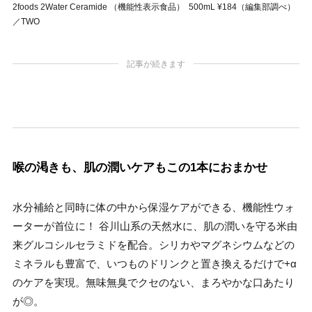
2foods 2Water Ceramide （機能性表示食品） 500mL ¥184（編集部調べ）
／TWO
記事が続きます
喉の渇きも、肌の潤いケアもこの1本におまかせ
水分補給と同時に体の中から保湿ケアができる、機能性ウォ
ーターが首位に！ 谷川山系の天然水に、肌の潤いを守る米由
来グルコシルセラミドを配合。シリカやマグネシウムなどの
ミネラルも豊富で、いつものドリンクと置き換えるだけで+α
のケアを実現。無味無臭でクセのない、まろやかな口あたり
が◎。