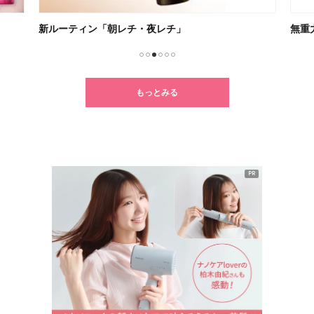
新ルーティン「朝レチ・夜レチ」
無重
1
2
3
4
5
6
もっとみる
PR