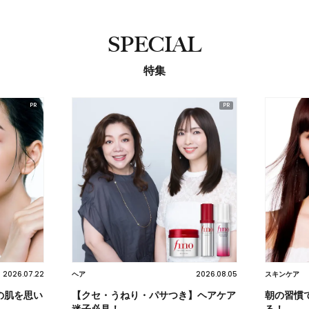
SPECIAL
特集
2026.07.22
2026.08.05
ヘア
スキンケア
の肌を思い
【クセ・うねり・パサつき】ヘアケア
朝の習慣
迷子必見！
る！