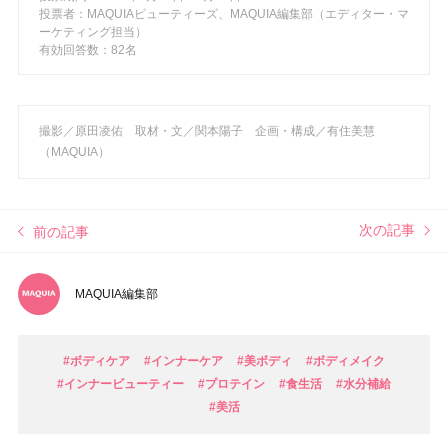
投票者：MAQUIAビューティーズ、MAQUIA編集部（エディター・マ
ーケティング担当）
有効回答数：82名
撮影／原田凌佑
取材・文／関本陽子 企画・構成／有住美慧
（MAQUIA）
次の記事
前の記事
MAQUIA編集部
#ボディケア
#インナーケア
#美ボディ
#ボディメイク
#インナービューティー
#プロテイン
#食生活
#水分補給
#美活