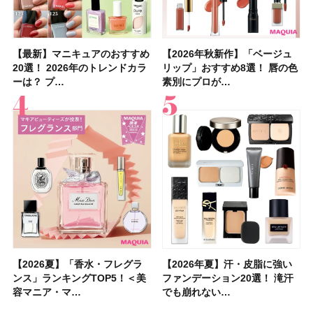
【最新】マニキュアのおすすめ
【2026年夏】汗に強い日焼け
【最新】マニキュアのおすすめ
【デパコスのネイルオイル10
【石井美保さんのおすすめお菓
【2026年夏】おすすめの髪型
【読者プレゼント】羽の見えな
【セザンヌ】8/7新色追加！
【2026年秋新作】「ベージュ
【石井美保さん】おすすめの
【2026年秋新作】「ベージュ
【2026年】ボディ用日焼け止
【板野友美さんの美活】「最
【2026年夏】小顔に見えるボ
【2026年8月の一粒万倍日】お
【限定】&be「リップカラーデ
20選！ 2026年のトレンドカラ
止めのおすすめ13選！ 汗で塗
20選！ 2026年のトレンドカラ
選】プレゼントにおすすめ！ケ
子＆お茶10選】手土産にもぴっ
36選！ショート・ボブ・ミディ
いハンディファン
「ウォータリーティントリップ
リップ」おすすめ8選！ 唇の色
「ブライトニング」11選！ ス
リップ」おすすめ8選！ 唇の色
めUVのおすすめ20選！ この夏
近、下の歯の矯正を再開したん
ブの髪型37選！ レイヤー・切
すすめの開運コスメ＆美容アイ
ュオ 01 ピンクベージュ」レビ
ーは？ プ…
膜が強化され…
ーは？ プ…
ア効果、ビジュ、…
たり
アム・ロング…
「baramood」を3名様…
」10モモピュ…
素別にプロが…
キンケアからサプ…
素別にプロが…
注目の人気…
です」オーラルケア…
りっぱなしな…
テム10選！
ュー｜落ち…
【2026夏】「香水・フレグラ
【クリスマスコフレ2026】ク
【2026年夏】汗・皮脂に強い
【2026夏】「リップケア」ラ
【2026夏】「インナーケア・
【最新】髪のうねり・広がり・
【フォロー＆いいねで当たる】
【全色レビュー】ケイト メロ
【2026年夏】汗・皮脂に強い
【コスメデコルテ】ブランド最
【崩れないフェイスパウダーの
【クリスマスコフレ2026】
【おすすめダイエットサプリ８
【2026年】最新トレンド「ボ
【無印良品】スキンケア×衣料
【スック2026新作】秋コレク
ンス」ランキングTOP5！＜美
リニークのホリデーコフレを一
ファンデーション20選！ 滝汗
ンキングTOP5！＜美容マニア
サプリ」ランキングTOP5！＜
くせ毛におすすめのシャンプー
中国割烹旅館 掬水亭の宿泊券
ウブラウンアイズ限定色追加！
ファンデーション20選！ 滝汗
高峰ラインから新作エイジング
塗り方】ブラシ？パフ？ 肌質
BAUM（バウム）が誘う静寂の
選】食べすぎた日をサポート！
ブ」13種類を徹底解説！ 定番
素材の最強タッグで実現！ 着
ションを全品スウォッチ&イエ
容マニア・マ…
挙紹介！ 人気…
でも崩れない…
集団・マキア…
美容マニア集…
17選
を1組2名様にプ…
イエベ・ブルベ別…
でも崩れない…
ケアクリーム「A…
別メイクHOW …
香りの世界へ。…
選び方＆糖質・脂…
＆人気の髪型…
るだけで保湿でき…
ベブルベ分け！