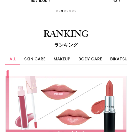
1
2
3
4
5
6
7
8
RANKING
ランキング
ALL
SKIN CARE
MAKEUP
BODY CARE
BIKATSU
すべて
スキンケア
メイク
ボディケア
美活
ヘア
ライフスタイル
ビューティーズ