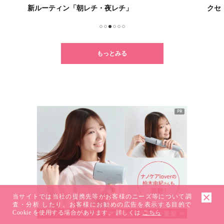
新ルーティン「朝レチ・夜レチ」
クセ
1
2
3
4
5
6
もっとみる
PR
当サイトでは当社の提携先等がお客様のニーズ等について調
査・分析 したり、お客様にお勧めの広告を表示する目的で
Cookie を使用する場合があります。 詳しくは
こちら