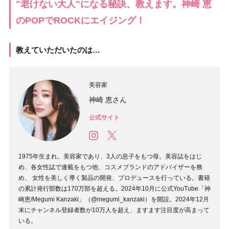
"老けない大人"になる秘訣、教えます。神崎 恵
のPOPでROCKにエイジング！
教えていただいたのは…
美容家
神崎 恵さん
公式サイト
1975年生まれ。美容家であり、3人の息子をもつ母。美容誌をはじ
め、各女性誌で連載をもつ他、コスメブランドのアドバイザーを務
め、 女性を美しく導く製品の開発、プロデュースを行っている。書籍
の累計発行部数は170万部を超える。2024年10月に公式YouTube「神
崎恵/Megumi Kanzaki」（@megumi_kanzaki）を開設。2024年12月
末にチャンネル登録者数が10万人を超え、ますます注目度が高まって
いる。