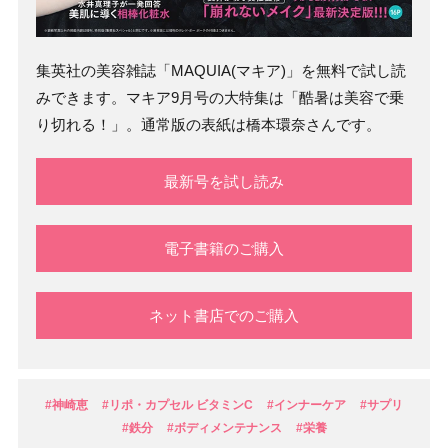
集英社の美容雑誌「MAQUIA(マキア)」を無料で試し読
みできます。マキア9月号の大特集は「酷暑は美容で乗
り切れる！」。通常版の表紙は橋本環奈さんです。
最新号を試し読み
電子書籍のご購入
ネット書店でのご購入
#神崎恵
#リポ・カプセル ビタミンC
#インナーケア
#サプリ
#鉄分
#ボディメンテナンス
#栄養