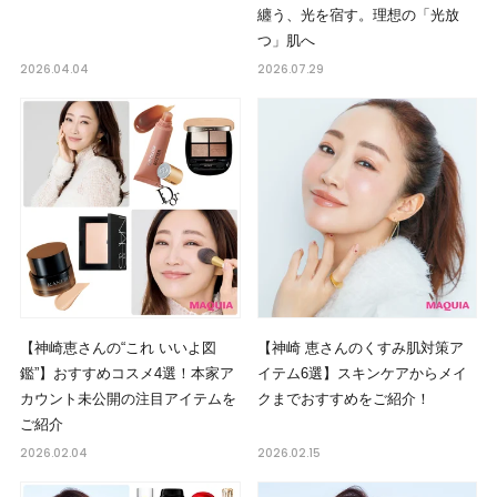
纏う、光を宿す。理想の「光放
つ」肌へ
2026.04.04
2026.07.29
【神崎恵さんの“これ いいよ図
【神崎 恵さんのくすみ肌対策ア
鑑”】おすすめコスメ4選！本家ア
イテム6選】スキンケアからメイ
カウント未公開の注目アイテムを
クまでおすすめをご紹介！
ご紹介
2026.02.04
2026.02.15