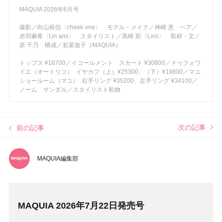
MAQUIA 2026年6月号
撮影／向山裕信〈cheek one〉 モデル・メイク／神崎 恵 ヘア／
赤羽麻希〈Un ami〉 スタイリスト／黒崎 彩〈Linx〉 取材・文／
原 千乃 構成／若菜遊子（MAQUIA）
トップス ¥18700／イコールメント スカート ¥30800／ドゥフォワ
イエ（オートリコ） イヤカフ（上）¥25300、（下）¥19800／マユ
ショールーム（マユ） 右手リング ¥35200、左手リング ¥34100／
ノーム サンダル／スタイリスト私物
次の記事
前の記事
MAQUIA編集部
MAQUIA 2026年7月22日発売号