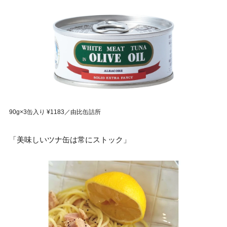
90g×3缶入り ¥1183／由比缶詰所
「美味しいツナ缶は常にストック」