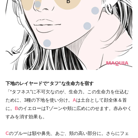
下地のレイヤードで“タフ”な生命力を宿す
「“タフネス”に不可欠なのが、生命力。この生命力を仕込む
ために、3種の下地を使い分け。
A
は土台として顔全体＆首
に。
B
のイエローはTゾーンや頬に広めにのせます。赤みやく
すみを消す効果も。
C
のブルーは額や鼻先、あご、頬の高い部分に。さらにフェ