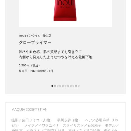
inoui(インウイ)
資生堂
エレガ
グロープライマー
モデ
骨格や血色感、肌の質感までも引き立て
多彩
内側から発光したようなつやを叶える化粧下地
5,50
5,500円（税込）
発売日：
発売日：2023年09月21日
1
2
3
4
5
6
7
8
9
10
11
MAQUIA 2026年7月号
撮影／柴田フミコ（人物） 早川歩夢（物） ヘア／赤羽麻希〈Un
ami〉 メイク／イワタユイナ スタイリスト／石関靖子 モデル／
神崎 恵 イラスト／二階堂ちはる 取材・文／谷口絵美 構成／火