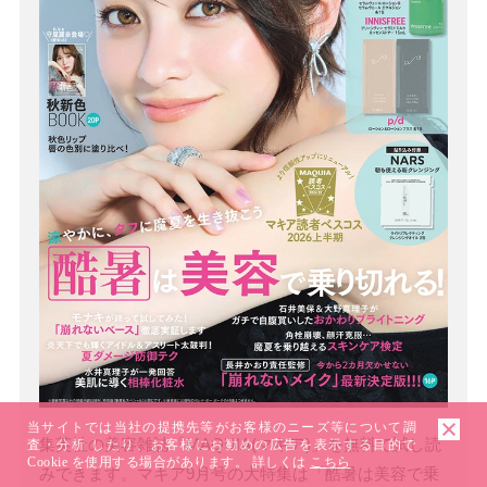
当サイトでは当社の提携先等がお客様のニーズ等について調
集英社の美容雑誌「MAQUIA(マキア)」を無料で試し読
査・分析 したり、お客様にお勧めの広告を表示する目的で
Cookie を使用する場合があります。 詳しくは
こちら
みできます。マキア9月号の大特集は「酷暑は美容で乗