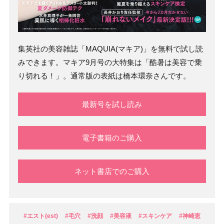
集英社の美容雑誌「MAQUIA(マキア)」を無料で試し読
みできます。マキア9月号の大特集は「酷暑は美容で乗
り切れる！」。通常版の表紙は橋本環奈さんです。
最新号を試し読み
電子書籍のご購入
ネット書店でのご購入
#エスト(est)
#毛穴
#洗顔
#美容液
#スキンケア
#神崎恵