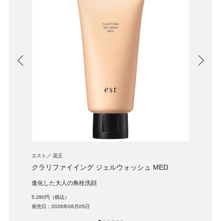
エスト
花王
オバジ
クラリファイイング ジェルウォッシュ MED
オバジ
進化した大人の角栓洗顔
新生
5,280円（税込）
11,0
発売日：2026年06月05日
発売日：