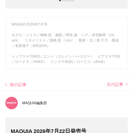
1
2
3
4
5
6
MAQUIA 2026年7月号
モデル・メイク／神崎 恵 撮影／岡本 俊 ヘア／赤羽麻希〈Un
ami〉 スタイリスト／黒崎 彩〈Linx〉 取材・文／原 千乃 構成
／若菜遊子（MAQUIA）
トップス￥70400／エンメ（エレイン ハースビー） ピアス￥7700
／ロードス（YArKA） リング￥9200／ロードス（vihod）
次の記事
前の記事
MAQUIA編集部
MAQUIA 2026年7月22日発売号