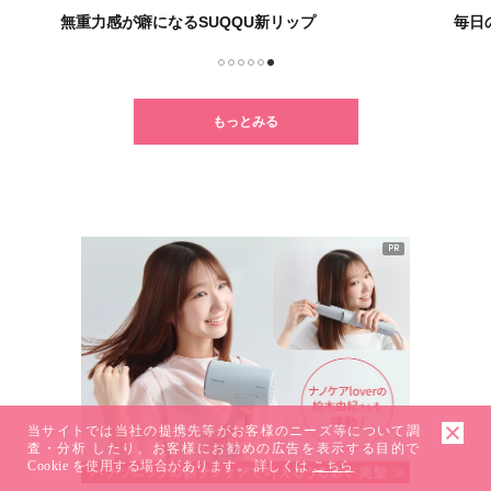
無重力感が癖になるSUQQU新リップ
毎日
1
2
3
4
5
6
もっとみる
PR
当サイトでは当社の提携先等がお客様のニーズ等について調
査・分析 したり、お客様にお勧めの広告を表示する目的で
Cookie を使用する場合があります。 詳しくは
こちら