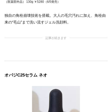
（医薬部外品） 130g ￥5280（6/5発売）
独自の角栓崩壊技術を搭載。大人の毛穴汚れに加え、角栓由
来の“毛山”まで洗い流すジェル洗顔料。
記事が続きます
オバジC25セラム ネオ