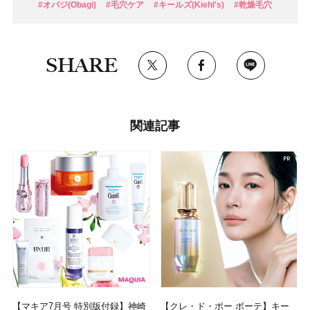
#オバジ(Obagi)
#毛穴ケア
#キールズ(Kiehl's)
#乾燥毛穴
SHARE
関連記事
【マキア7月号 特別版付録】神崎
【クレ・ド・ポー ボーテ】キー