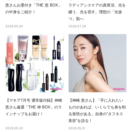
恵さんお墨付き「THE 恵 BOX」
ラディアンスケアの真骨頂。光を
の中身をご紹介！
纏う、光を宿す。理想の「光放
つ」肌へ
2026.05.20
2026.07.29
【マキア7月号 通常版付録】神崎
【神崎 恵さん】「手に入れたい
恵さん厳選「THE 神 BOX」のラ
ものがあれば、いくらでも身を削
インナップをお届け！
る覚悟がある」自身の“タフネス
美容”を語る！
2026.05.20
2026.05.31