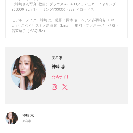
（神崎さん写真3枚目）ブラウス ¥26400／カデュネ イヤリング
¥33000（LiiiN）、リング¥33000（vv）／ロードス
モデル・メイク／神崎 恵 撮影／岡本 俊 ヘア／赤羽麻希〈Un
ami〉スタイリスト／黒崎 彩〈Linx〉 取材・文／原 千乃 構成／
若菜遊子（MAQUIA）
美容家
神崎 恵
公式サイト
神崎 恵
美容家