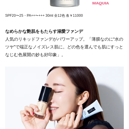
SPF20〜25・PA++〜+++ 30ml 全12色 各￥11000
なめらかな艶肌をもたらす溺愛ファンデ
人気のリキッドファンデがパワーアップ。「薄膜なのに“水の
ツヤ”で端正なノイズレス肌に。どの色を選んでも肌にすっと
なじむ色展開の妙も好印象」。