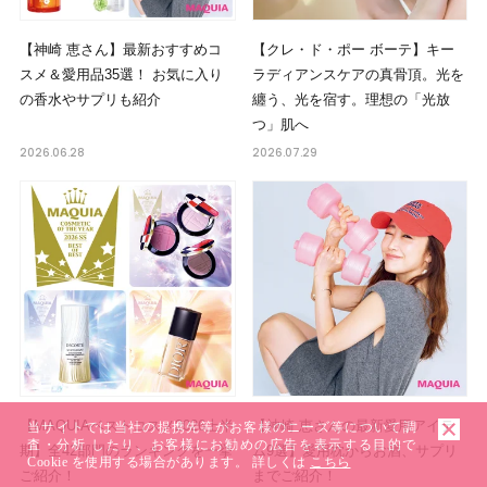
【神崎 恵さん】最新おすすめコ
【クレ・ド・ポー ボーテ】キー
スメ＆愛用品35選！ お気に入り
ラディアンスケアの真骨頂。光を
の香水やサプリも紹介
纏う、光を宿す。理想の「光放
つ」肌へ
2026.06.28
2026.07.29
【MAQUIAベストコスメ2026上半
【神崎 恵さんの最新愛用アイテ
当サイトでは当社の提携先等がお客様のニーズ等について調
査・分析 したり、お客様にお勧めの広告を表示する目的で
期】全42部門のランキングを一挙
ム9選】愛用枕からお酒、サプリ
Cookie を使用する場合があります。 詳しくは
こちら
ご紹介！
までご紹介！