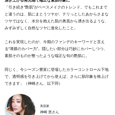
湧き上がる発光感で端正な素肌印象に
「引き続き“艶肌”がベースメイクのトレンド。でもこれまで
と違うのは、肌にまとうツヤが、テリっとしたあからさまな
ツヤではなく、水分を抱えた肌の奥底から湧き出るような、
みずみずしく自然なツヤに進化したこと。
これを実現したのが、今期のファンデのキーワードと言え
る“薄膜のカバー力”。隠したい部分は巧妙にカバーしつつ、
素肌そのものが整ったような端正な旬の艶肌に。
同じく、今シーズン豊富に登場したカラーコントロール下地
で、透明感を引き上げてから使えば、さらに肌印象を格上げ
できます」（神崎さん、以下同）
美容家
神崎 恵さん