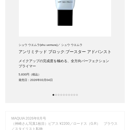
シュウ ウエムラ(shu uemura)
シュウ ウエムラ
SUQQ
ック
アンリミテッド ブロック:ブースター アドバンスト
ザ 
リップ
メイクアップの完成度を極める、全方向パーフェクション
SU
プライマー
11,0
5,830円（税込）
発売日：
発売日：2026年03月04日
1
2
3
4
5
6
7
8
9
10
MAQUIA 2026年8月号
（神崎さん写真1枚目）ピアス ¥2200／ロードス（G.R） ブラウス
／スタイリスト私物