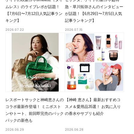
ムレス）のライブレポが話題！
急・草川拓弥さんのインタビュー
【7月6日〜7月12日人気記事ラン
が話題！【6月29日〜7月5日人気
キング】
記事ランキング】
2026.07.22
2026.07.15
レスポートサックと神崎恵さんの
【神崎 恵さん】最新おすすめコ
コラボ最新作登場！ ミニボスト
スメ＆愛用品35選！ お気に入り
ンやトート、前回即完売のバック
の香水やサプリも紹介
パックの新色も
2026.06.29
2026.06.28