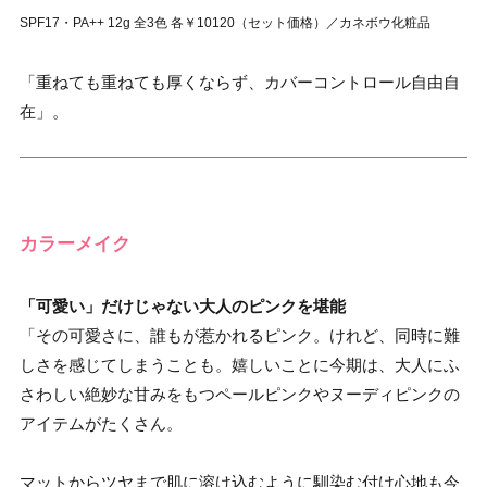
SPF17・PA++ 12g 全3色 各￥10120（セット価格）／カネボウ化粧品
「重ねても重ねても厚くならず、カバーコントロール自由自
在」。
カラーメイク
「可愛い」だけじゃない大人のピンクを堪能
「その可愛さに、誰もが惹かれるピンク。けれど、同時に難
しさを感じてしまうことも。嬉しいことに今期は、大人にふ
さわしい絶妙な甘みをもつペールピンクやヌーディピンクの
アイテムがたくさん。
マットからツヤまで肌に溶け込むように馴染む付け心地も今