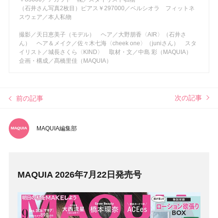
（石井さん写真2枚目）ピアス￥297000／ベルシオラ フィットネ
スウェア／本人私物
撮影／天日恵美子（モデル） ヘア／大野朋香〈AIR〉（石井さ
ん） ヘア＆メイク／佐々木七海〈cheek one〉（juniさん） スタ
イリスト／城長さくら〈KIND〉 取材・文／中島 彩（MAQUIA）
企画・構成／髙橋里佳（MAQUIA）
次の記事
前の記事
MAQUIA編集部
MAQUIA 2026年7月22日発売号