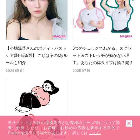
【小嶋陽菜さんのボディ・バスト
3つのチェックでわかる、スクワ
ケア愛用品5選】 こじはるのMyル
ット＆ストレッチが効かない理
ールも紹介
由。あなたの体タイプは陰？陽？
2026.05.04
2025.07.16
当サイトでは当社の提携先等がお客様のニーズ等について調
査・分析 したり、お客様にお勧めの広告を表示する目的で
Cookie を使用する場合があります。 詳しくは
こちら