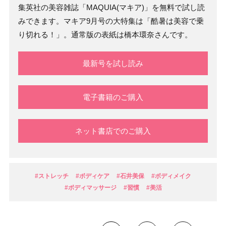
集英社の美容雑誌「MAQUIA(マキア)」を無料で試し読
みできます。マキア9月号の大特集は「酷暑は美容で乗
り切れる！」。通常版の表紙は橋本環奈さんです。
最新号を試し読み
電子書籍のご購入
ネット書店でのご購入
#ストレッチ
#ボディケア
#石井美保
#ボディメイク
#ボディマッサージ
#習慣
#美活