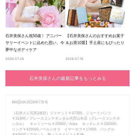
石井美保さん祝50歳！ アニバー
【石井美保さんのおすすめお菓子
サリーイベントに込めた思い、今
＆お茶10選】手土産にもぴったり
夢中なボディケア
2026.07.26
2026.07.19
石井美保さんの最新記事をもっとみる
MAQUIA 2026年7月号
（石井さん写真1枚目）ジャケット￥47300、ショートパンツ
￥31900／グレースコンチネンタル代官山本店（グレースコンチネ
ンタル） キャミソール￥20900／Acka. ネックレス￥330000、
リング￥429000／ベルシオラ イヤーカフ￥17600、バングル
￥83600／アガット 靴／スタイリスト私物