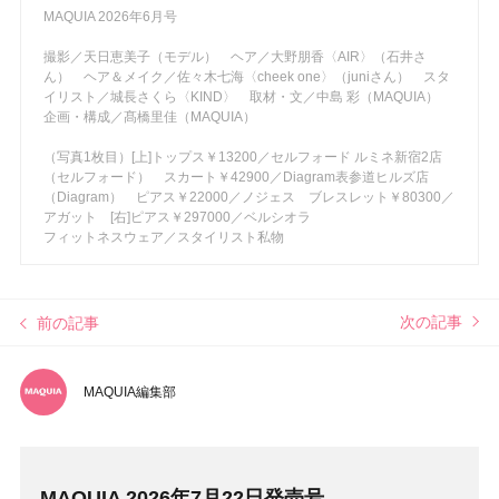
MAQUIA 2026年6月号
撮影／天日恵美子（モデル） ヘア／大野朋香〈AIR〉（石井さ
ん） ヘア＆メイク／佐々木七海〈cheek one〉（juniさん） スタ
イリスト／城長さくら〈KIND〉 取材・文／中島 彩（MAQUIA）
企画・構成／髙橋里佳（MAQUIA）
（写真1枚目）[上]トップス￥13200／セルフォード ルミネ新宿2店
（セルフォード） スカート￥42900／Diagram表参道ヒルズ店
（Diagram） ピアス￥22000／ノジェス ブレスレット￥80300／
アガット [右]ピアス￥297000／ベルシオラ
フィットネスウェア／スタイリスト私物
次の記事
前の記事
MAQUIA編集部
MAQUIA 2026年7月22日発売号