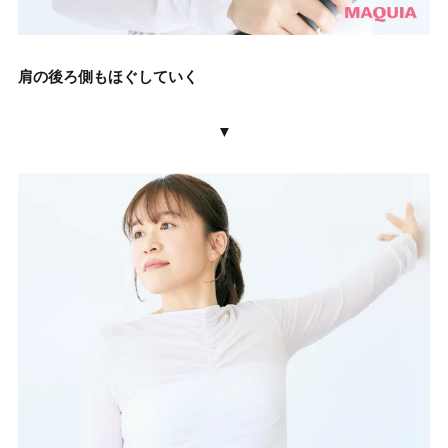
肩の後ろ側もほぐしていく
▼