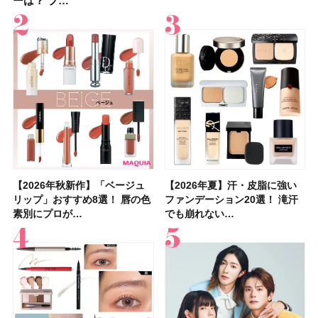
ーは？ プ…
ンケアからサプ…
ーは？ プ…
容マニア・マ…
レンジレシピ2品
入れが楽な…
アetc.お気に…
ュー｜落ち…
【2026年秋新作】「ベージュ
【2026年夏】汗に強い日焼け
【2026年秋新作】「ベージュ
【2026夏】「リップケア」ラ
【おすすめダイエットサプリ８
【2026年夏】おすすめの髪型
【読者プレゼント】羽の見えな
【スック2026新作】秋コレク
【2026年夏】汗・皮脂に強い
【クリスマスコフレ2026】ク
【2026年夏】汗・皮脂に強い
【デパコスのネイルオイル10
【40代以上の髪悩み おすすめ
【最新】髪のうねり・広がり・
【2026年8月の一粒万倍日】お
LUNASOLアイカラーレーショ
リップ」おすすめ8選！ 唇の色
止めのおすすめ13選！ 汗で塗
リップ」おすすめ8選！ 唇の色
ンキングTOP5！＜美容マニア
選】食べすぎた日をサポート！
36選！ショート・ボブ・ミディ
いハンディファン
ションを全品スウォッチ&イエ
ファンデーション20選！ 滝汗
リニークのホリデーコフレを一
ファンデーション20選！ 滝汗
選】プレゼントにおすすめ！ケ
アイテム15選】“白髪・薄毛・
くせ毛におすすめのシャンプー
すすめの開運コスメ＆美容アイ
ンN EX17Evening Muse …
素別にプロが…
膜が強化され…
素別にプロが…
集団・マキア…
選び方＆糖質・脂…
アム・ロング…
「baramood」を3名様…
ベブルベ分け！
でも崩れない…
挙紹介！ 人気…
でも崩れない…
ア効果、ビジュ、…
うねり”に最…
17選
テム10選！