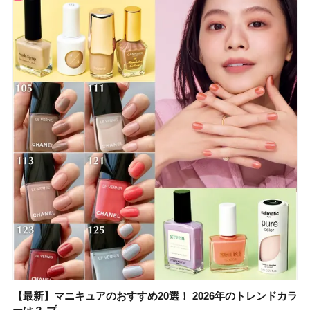
【最新】マニキュアのおすすめ20選！ 2026年のトレンドカラ
【石井美保さん】おすすめの「ブライトニング」11選！ スキ
【最新】マニキュアのおすすめ20選！ 2026年のトレンドカラ
【2026夏】「香水・フレグランス」ランキングTOP5！＜美
【5分で万能！ 夏レシピ】「万能ねぎ塩だれ」の作り方＆ア
【2026年夏】40代におすすめの髪型30選！ 若く見える・手
【鈴木えみさんの愛用品30選】コスメ・スキンケア・ヘアケ
【限定】&be「リップカラーデュオ 01 ピンクベージュ」レビ