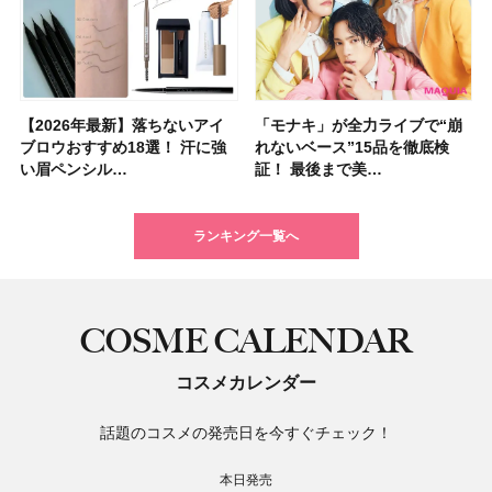
【2026年最新】落ちないアイ
【2026夏】「ハリ・たるみケ
【2026年最新】落ちないアイ
【2026年】ボディ用日焼け止
【板野友美さんの美活】「最
【2026年夏】小顔に見えるボ
石井美保さん祝50歳！ アニバ
【全色レビュー】ケイト メロ
「モナキ」が全力ライブで“崩
【2026夏】「毛穴ケア」ラン
「モナキ」が全力ライブで“崩
「ミス ディオール オードゥ パ
【石井美保さんのおすすめお菓
【2026年】最新トレンド「ボ
【無印良品】スキンケア×衣料
【キャンメイク】売切続出！先
ブロウおすすめ18選！ 汗に強
ア」ランキングTOP5！＜マキ
ブロウおすすめ18選！ 汗に強
めUVのおすすめ20選！ この夏
近、下の歯の矯正を再開したん
ブの髪型37選！ レイヤー・切
ーサリーイベントに込めた思
ウブラウンアイズ限定色追加！
れないベース”15品を徹底検
キングTOP5！＜マキアビュー
れないベース”15品を徹底検
ルファン」が新たな装いで登
子＆お茶10選】手土産にもぴっ
ブ」13種類を徹底解説！ 定番
素材の最強タッグで実現！ 着
行発売中の「クリアヴェールセ
い眉ペンシル…
アビューティ…
い眉ペンシル…
注目の人気…
です」オーラルケア…
りっぱなしな…
い、今夢中なボデ…
イエベ・ブルベ別…
証！ 最後まで美…
ティーズが投…
証！ 最後まで美…
場！ シルバー…
たり
＆人気の髪型…
るだけで保湿でき…
ッティングパウダ…
ランキング一覧へ
COSME CALENDAR
コスメカレンダー
話題のコスメの発売日を今すぐチェック！
本日発売