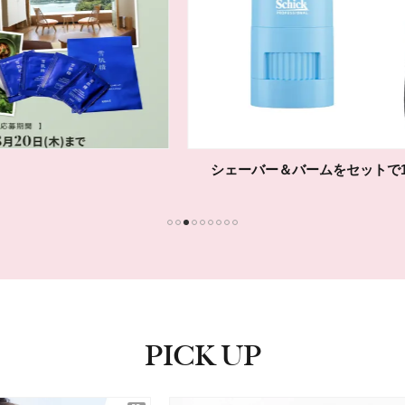
シェーバー＆バームをセットで10名様に！
1
2
3
4
5
6
7
8
9
PICK UP
ピックアップ