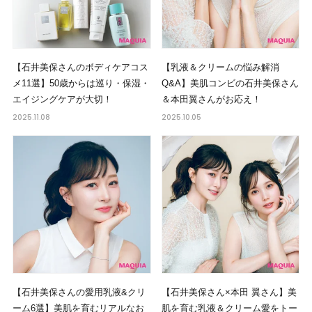
【石井美保さんのボディケアコス
【乳液＆クリームの悩み解消
メ11選】50歳からは巡り・保湿・
Q&A】美肌コンビの石井美保さん
エイジングケアが大切！
＆本田翼さんがお応え！
2025.11.08
2025.10.05
【石井美保さんの愛用乳液&クリ
【石井美保さん×本田 翼さん】美
ーム6選】美肌を育むリアルなお
肌を育む乳液＆クリーム愛をトー