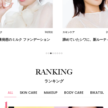
1時間前
2026.07.22
スキンケア
スキンケア
ーション
諦めていたシワに、新ルーティン
【プレゼ
光を味方
1
2
3
4
5
6
7
8
RANKING
ランキング
ALL
SKIN CARE
MAKEUP
BODY CARE
BIKATSU
すべて
スキンケア
メイク
ボディケア
美活
ヘア
ライフスタイル
ビューティーズ