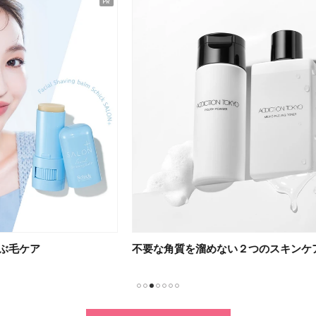
不要な角質を溜めない２つのスキンケア
乳液
1
2
3
4
5
6
7