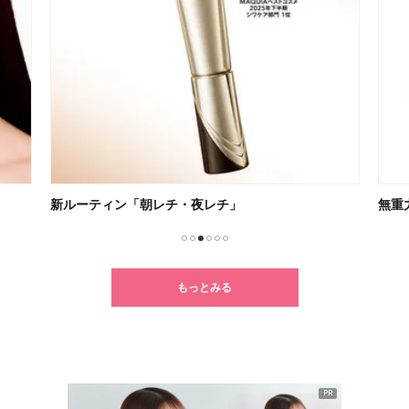
無重力感が癖になるSUQQU新リップ
毎日
1
2
3
4
5
6
もっとみる
PR