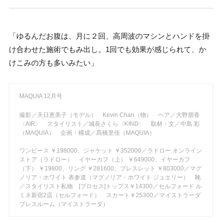
「ゆるんだお腹は、月に２回、高周波のマシンとハンドを掛
け合わせた施術でもみ出し。1回でも効果が感じられて、か
けこみの方も多いみたい」
MAQUIA 12月号
撮影／天日恵美子（モデル） Kevin Chan（物） ヘア／大野朋香
〈AIR〉 スタイリスト／城長さくら〈KIND〉 取材・文／中島 彩
（MAQUIA） 企画・構成／髙橋里佳（MAQUIA）
ワンピース ￥198000、ジャケット ￥352000／ラドロー オンライン
ストア（ラドロー） イヤーカフ（上） ￥649000、イヤーカフ
（下） ￥19800、リング ￥281600、ブレスレット ￥803000／マグ
ノリア・ホワイト 表参道（マグノリア・ホワイト ジュエリー） 靴
／スタイリスト私物 [プロセス]トップス￥14300／セルフォード ル
ミネ新宿2店（セルフォード） スカート￥25300／マイストラーダ
プレスルーム（マイストラーダ）