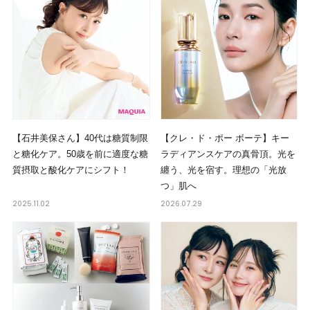
【石井美保さん】40代は糖質制限
【クレ・ド・ポー ボーテ】キー
と糖化ケア。50歳を前に適度な糖
ラディアンスケアの真骨頂。光を
質摂取と酸化ケアにシフト！
纏う、光を宿す。理想の「光放
つ」肌へ
2025.11.02
2026.07.29