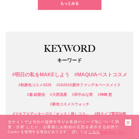
もっとみる
KEYWORD
キーワード
#明日の私をMAKEしよう
#MAQUIAベストコスメ
#秋新色コスメ2026
#2026SS新作ファンデ＆ベースメイク
#森 絵梨佳
#大西流星
#田中みな実
#神崎 恵
#新色コスメスウォッチ
#マキアエディターズの「オッス！推しコス」
#顔タイプ髪型診断
当サイトでは当社の提携先等がお客様のニーズ等について調
#ヘアカタログ
#日焼け止め
#リップケア
#化粧下地
査・分析 したり、お客様にお勧めの広告を表示する目的で
Cookie を使用する場合があります。 詳しくは
こちら
#ダイエット
#リップモンスター
#セザンヌ
#最新号試し読み