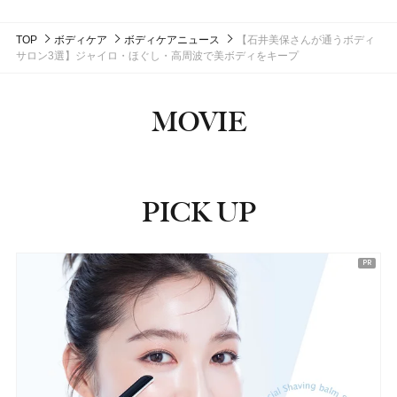
TOP
ボディケア
ボディケアニュース
【石井美保さんが通うボディ
サロン3選】ジャイロ・ほぐし・高周波で美ボディをキープ
MOVIE
PICK UP
ピックアップ