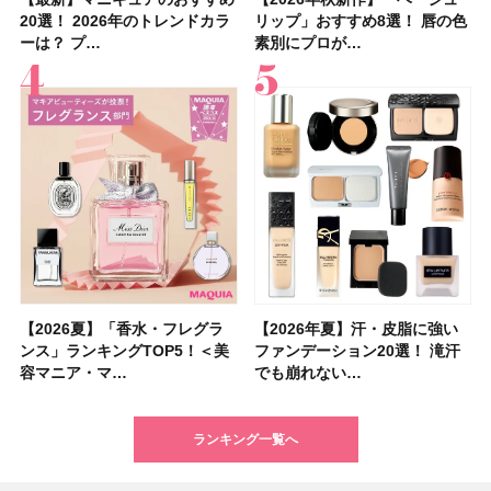
20選！ 2026年のトレンドカラ
止めのおすすめ13選！ 汗で塗
20選！ 2026年のトレンドカラ
選】プレゼントにおすすめ！ケ
子＆お茶10選】手土産にもぴっ
36選！ショート・ボブ・ミディ
いハンディファン
「ウォータリーティントリップ
リップ」おすすめ8選！ 唇の色
「ブライトニング」11選！ ス
リップ」おすすめ8選！ 唇の色
めUVのおすすめ20選！ この夏
近、下の歯の矯正を再開したん
ブの髪型37選！ レイヤー・切
すすめの開運コスメ＆美容アイ
ュオ 01 ピンクベージュ」レビ
ーは？ プ…
膜が強化され…
ーは？ プ…
ア効果、ビジュ、…
たり
アム・ロング…
「baramood」を3名様…
」10モモピュ…
素別にプロが…
キンケアからサプ…
素別にプロが…
注目の人気…
です」オーラルケア…
りっぱなしな…
テム10選！
ュー｜落ち…
【2026夏】「香水・フレグラ
【クリスマスコフレ2026】ク
【2026年夏】汗・皮脂に強い
【2026夏】「リップケア」ラ
【2026夏】「インナーケア・
【最新】髪のうねり・広がり・
【フォロー＆いいねで当たる】
【全色レビュー】ケイト メロ
【2026年夏】汗・皮脂に強い
【コスメデコルテ】ブランド最
【崩れないフェイスパウダーの
【クリスマスコフレ2026】
【おすすめダイエットサプリ８
【2026年】最新トレンド「ボ
【無印良品】スキンケア×衣料
【スック2026新作】秋コレク
ンス」ランキングTOP5！＜美
リニークのホリデーコフレを一
ファンデーション20選！ 滝汗
ンキングTOP5！＜美容マニア
サプリ」ランキングTOP5！＜
くせ毛におすすめのシャンプー
中国割烹旅館 掬水亭の宿泊券
ウブラウンアイズ限定色追加！
ファンデーション20選！ 滝汗
高峰ラインから新作エイジング
塗り方】ブラシ？パフ？ 肌質
BAUM（バウム）が誘う静寂の
選】食べすぎた日をサポート！
ブ」13種類を徹底解説！ 定番
素材の最強タッグで実現！ 着
ションを全品スウォッチ&イエ
容マニア・マ…
挙紹介！ 人気…
でも崩れない…
集団・マキア…
美容マニア集…
17選
を1組2名様にプ…
イエベ・ブルベ別…
でも崩れない…
ケアクリーム「A…
別メイクHOW …
香りの世界へ。…
選び方＆糖質・脂…
＆人気の髪型…
るだけで保湿でき…
ベブルベ分け！
ランキング一覧へ