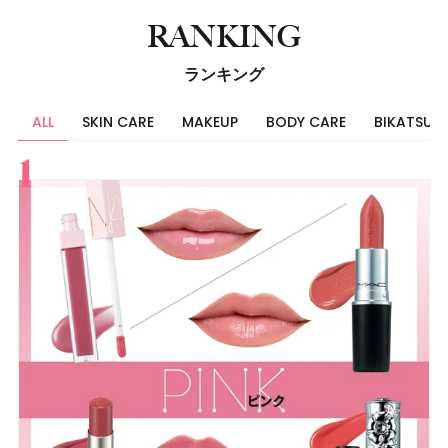
RANKING
ランキング
ALL
SKIN CARE
MAKEUP
BODY CARE
BIKATSU
すべて
スキンケア
メイク
ボディケア
美活
ヘア
ライフスタイル
ビューティーズ