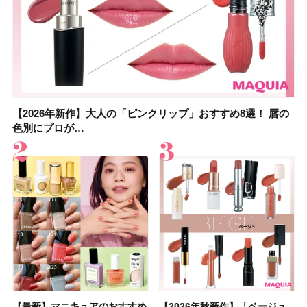
【2026年新作】大人の「ピンクリップ」おすすめ8選！ 唇の
【上田竜也さんのマイベストコスメ５選】大人になって開眼
【2026年新作】大人の「ピンクリップ」おすすめ8選！ 唇の
【2026夏】「香水・フレグランス」ランキングTOP5！＜美
【2026夏】「歯磨き粉・オーラルケア」ランキングTOP5！
【2026年夏】40代におすすめの髪型30選！ 若く見える・手
【鈴木えみさんの愛用品30選】コスメ・スキンケア・ヘアケ
【キャンメイク】売切続出！先行発売中の「クリアヴェール
色別にプロが…
したからこそ愛が深…
色別にプロが…
容マニア・マ…
＜美容マニア…
入れが楽な…
アetc.お気に…
セッティングパウダ…
【最新】マニキュアのおすすめ
【2026年夏】汗に強い日焼け
【最新】マニキュアのおすすめ
【デパコスのネイルオイル10
【石井美保さんのおすすめお菓
【2026年夏】おすすめの髪型
【読者プレゼント】羽の見えな
【セザンヌ】8/7新色追加！
【2026年秋新作】「ベージュ
【石井美保さん】おすすめの
【2026年秋新作】「ベージュ
【2026年】ボディ用日焼け止
【板野友美さんの美活】「最
【2026年夏】小顔に見えるボ
【2026年8月の一粒万倍日】お
【限定】&be「リップカラーデ