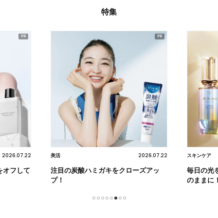
特集
2026.07.22
2026.07.22
美活
スキンケア
をオフして
注目の炭酸ハミガキをクローズアッ
毎日の光
プ！
のままに
1
2
3
4
5
6
7
8