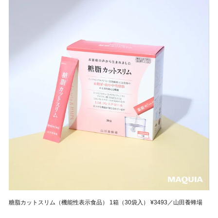
糖脂カットスリム（機能性表示食品） 1箱（30袋入） ¥3493／山田養蜂場