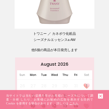
トワニー
カネボウ化粧品
シーズナルエッセンスa AW
他5個の商品が本日発売します
August 2026
Sun
Mon
Tue
Wed
Thu
Fri
Sat
26
27
28
29
30
31
1
2
3
4
5
6
7
8
当サイトでは当社の提携先等がお客様のニーズ等について調
査・分析 したり、お客様にお勧めの広告を表示する目的で
Cookie を使用する場合があります。 詳しくは
こちら
9
10
11
12
13
14
15