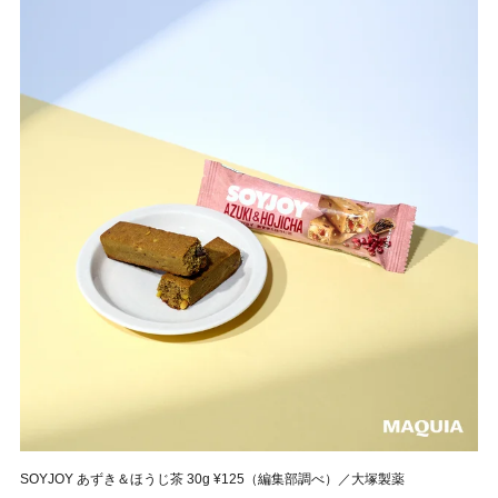
SOYJOY あずき＆ほうじ茶 30g ¥125（編集部調べ）／大塚製薬