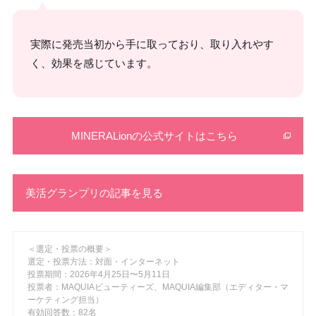
実際に発売当初から手に取っており、取り入れやす
く、効果を感じています。
MINERALionの公式サイトはこちら
美活グランプリの記事を見る
＜選定・投票の概要＞
選定・投票方法：対面・インターネット
投票期間：2026年4月25日〜5月11日
投票者：MAQUIAビューティーズ、MAQUIA編集部（エディター・マ
ーケティング担当）
有効回答数：82名