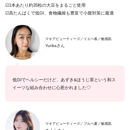
☑1本あたり約35粒の大豆をまるごと使用
☑︎高たんぱくで低GI、食物繊維も豊富で小腹対策に最適
マキアビューティーズ／イエベ春／敏感肌
Yurikaさん
低GIでヘルシーだけど、あずき&ほうじ茶という和ス
イーツな組み合わせに心惹かれました♡
マキアビューティーズ／ブルべ夏／敏感肌