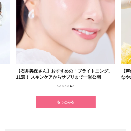
【石井美保さん】おすすめの「ブライトニング」
【声
11選！ スキンケアからサプリまで一挙公開
なや
1
2
3
4
5
6
7
もっとみる