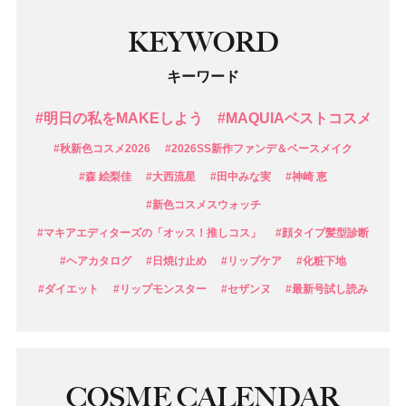
KEYWORD
キーワード
#明日の私をMAKEしよう
#MAQUIAベストコスメ
#秋新色コスメ2026
#2026SS新作ファンデ＆ベースメイク
#森 絵梨佳
#大西流星
#田中みな実
#神崎 恵
#新色コスメスウォッチ
#マキアエディターズの「オッス！推しコス」
#顔タイプ髪型診断
#ヘアカタログ
#日焼け止め
#リップケア
#化粧下地
#ダイエット
#リップモンスター
#セザンヌ
#最新号試し読み
COSME CALENDAR