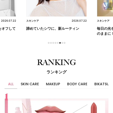
2026.07.22
2026.07.22
スキンケア
スキンケア
をオフして
諦めていたシワに、新ルーティン
毎日の光
のままに
1
2
3
4
5
6
7
8
RANKING
ランキング
ALL
SKIN CARE
MAKEUP
BODY CARE
BIKATSU
すべて
スキンケア
メイク
ボディケア
美活
ヘア
ライフスタイル
ビューティーズ