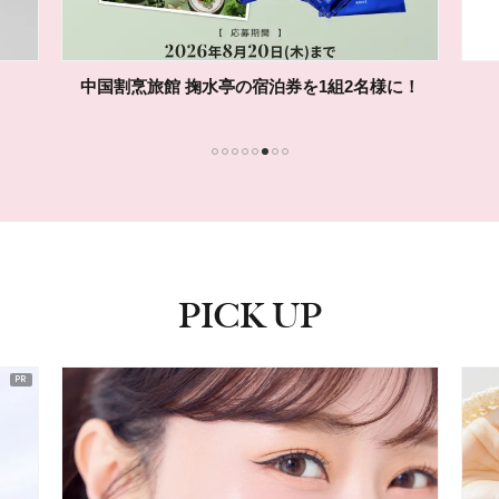
中国割烹旅館 掬水亭の宿泊券を1組2名様に！
1
2
3
4
5
6
7
8
PICK UP
ピックアップ