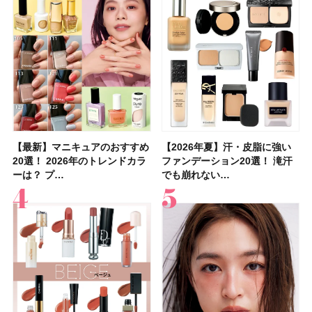
【最新】マニキュアのおすすめ
【石井美保さん】おすすめの
【最新】マニキュアのおすすめ
【2026年】ボディ用日焼け止
【2026夏】「歯磨き粉・オー
【2026年夏】おすすめの髪型
【鈴木えみさんの愛用品30選】
【ルナソルアイシャドウ】アイ
【2026年夏】汗・皮脂に強い
【クリスマスコフレ2026】ク
【2026年夏】汗・皮脂に強い
【2026夏】「リップケア」ラ
【板野友美さんの美活】「最
【2026年夏】小顔に見えるボ
【無印良品】スキンケア×衣料
【セザンヌ】「ブライトカラー
20選！ 2026年のトレンドカラ
「ブライトニング」11選！ ス
20選！ 2026年のトレンドカラ
めUVのおすすめ20選！ この夏
ラルケア」ランキングTOP5！
36選！ショート・ボブ・ミディ
コスメ・スキンケア・ヘアケア
カラーレーションN新色・限定
ファンデーション20選！ 滝汗
リニークのホリデーコフレを一
ファンデーション20選！ 滝汗
ンキングTOP5！＜美容マニア
近、下の歯の矯正を再開したん
ブの髪型37選！ レイヤー・切
素材の最強タッグで実現！ 着
シーラー」新色グリーンが8/7
ーは？ プ…
キンケアからサプ…
ーは？ プ…
注目の人気…
＜美容マニア…
アム・ロング…
etc.お気に…
色をイエベ・ブ…
でも崩れない…
挙紹介！ 人気…
でも崩れない…
集団・マキア…
です」オーラルケア…
りっぱなしな…
るだけで保湿でき…
に発売｜既存色…