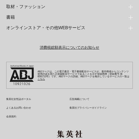
取材・ファッション
少年マンガ
週刊少年ジャンプ
書籍
青年マンガ
ファッション・美容
ジャンプSQ
少年ジャンプ+
Seventeen
オンラインストア・その他WEBサービス
少女マンガ
芸能・情報・スポーツ
文芸・文庫・総合
Vジャンプ
ジャンプTOON
non-no
ジャンプTOON
Myojo
すばる
女性マンガ
学芸・ノンフィクション・新書
オンラインストア
最強ジャンプ
ZEBRACK
BAILA
ZEBRACK
週プレNEWS
小説すばる
ジャンプTOON
1日5分で、明日は変わる よみタイ yomitai
OTO
消費税総額表示についてのお知らせ
ライトノベル・ノベライズ
その他WEBサービス
少年ジャンプ+
S-MANGA
MAQUIA
S-MANGA
週プレ グラジャパ!
集英社 文芸ステーション
ZEBRACK
集英社学芸部 - 学芸・ノンフィクション
SHUEISHA MANGA-ART HERITAGE
ジャンプTOON
集英社オレンジ文庫
集英社アドナビ
キッズ
集英社ジャンプリミックス
SPUR
集英社コミック文庫
Sportiva
web 集英社文庫
S-MANGA
集英社ビジネス書
ジャンプキャラクターズストア
ZEBRACK
JUMP j-BOOKS
集英社エディターズ・ラボ
集英社コミック文庫
LEE
集英社みらい文庫
りぼん
パラスポ
青春と読書
集英社コミック文庫
集英社新書
HAPPY PLUS STORE
ABJマークは、この電子書店・電子書籍配信サービスが、著作権者からコンテンツ
ジャンプルーキー！
ダッシュエックス文庫公式サイト
使用許諾を得た正規版配信サービスであることを示す登録商標（登録番号 第
週刊ヤングジャンプ
eclat
集英社の児童図書 S-KIDS.LAND
6091713号）です。ABJマークの詳細、ABJマークを掲示しているサービスの一覧は
マーガレット
アジア人物史
こちら
マンガMee公式サイト
集英社新書プラス - 知の水先案内人
SHUEISHA VOX
S-MANGA
集英社Webマガジン コバルト
ヤングジャンプ定期購読デジタル
T JAPAN
別冊マーガレット
リマコミ
kotoba
LEEマルシェ
集英社ジャンプリミックス
シフォン文庫
ヤンジャン！
HAPPY PLUS ONE
マンガMee公式サイト
マンガMeets
e!集英社
SHOP Marisol
集英社コミック文庫
集英社女性誌ポータル
広告掲載について
となりのヤングジャンプ
MEN'S NON-NO
リマコミ
Cookie
情報・知識＆オピニオン imidas
eclat premium
よくあるお問い合わせ
集英社プライバシーガイドライン
グランドジャンプ
UOMO
マンガMeets
Cocohana
mirabella
会員規約
ウルトラジャンプ
集英社オンライン
office YOU
mirabella homme
zakka market