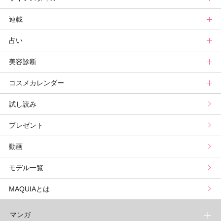
連載
ビューティーズ一覧
ベストコスメ
ライフスタイルトップ
占い
記事ランキング
読者ベスコス
ニュース
連載トップ
美容診断
メンバーランキング
プチプラコスメグランプリ
ライフスタイルまとめ
マキアエディターズのオッス！推しコス
占いトップ
コスメカレンダー
ブライトニング・UVグランプリ
ライフスタイル診断
小林ひろ美のキレイはかけ算
Keikoの月星座占い
美容診断トップ
試し読み
プリュスベスコス
小田ユイコのマニアックビューティREPORT
三島キアリーの12星座別 恋愛運&美容運
パーソナルカラー診断
コスメカレンダートップ
プレゼント
野毛まゆりの実況野毛Channel
動物キャラナビ占い
顔タイプ髪型診断
検索
動画
星谷菜々の美に効くスイーツ
ムーン・リーの運を呼び寄せる香り
モデル一覧
山本舞香のBeauty Script
MAQUIAとは
マンガ