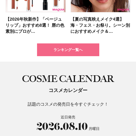
【2026年秋新作】「ベージュ
【2026夏】「シートマスク・
【2026年秋新作】「ベージュ
【ニベア】美容液リップクリー
【2026夏】「インナーケア・
【最新】髪のうねり・広がり・
【2026年8月の一粒万倍日】お
【ジョー マローン ロンドン】
【夏の写真映えメイク4選】
【2026夏】「洗顔料」ランキ
【夏の写真映えメイク4選】
【石井美保さん・50歳のボディ
【石井美保さんのおすすめお菓
【2026年夏】透明感カラーの
【読者プレゼント】羽の見えな
先行販売でゲット🧡LUNASOL
リップ」おすすめ8選！ 唇の色
パック」ランキングTOP5！＜
リップ」おすすめ8選！ 唇の色
ム＆ボディスクラブが新登場！
サプリ」ランキングTOP5！＜
くせ毛におすすめのシャンプー
すすめの開運コスメ＆美容アイ
大人気フレグランス「ウッド
海・フェス・お祭り。シーン別
ングTOP5！＜マキアビューテ
海・フェス・お祭り。シーン別
ケア愛用品16選】首・手・バス
子＆お茶10選】手土産にもぴっ
髪色おすすめ20選！ ブリーチ
いハンディファン
アイカラーレーションN 23
素別にプロが…
マキアビュー…
素別にプロが…
大人気の色付き…
美容マニア集…
17選
テム10選！
セージ ＆ シ…
におすすめメイク＆…
ィーズが投票…
におすすめメイク＆…
トのパーツケ…
たり
あり・なし別…
「baramood」を3名様…
Rosy…
ランキング一覧へ
COSME CALENDAR
コスメカレンダー
話題のコスメの発売日を今すぐチェック！
近日発売
2026.08.10
月曜日