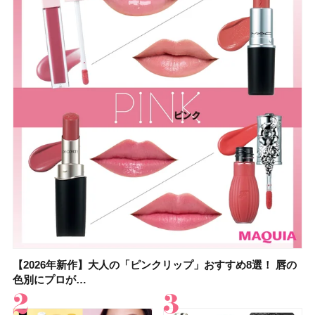
【2026年新作】大人の「ピンクリップ」おすすめ8選！ 唇の
【上田竜也さんのマイベストコスメ５選】大人になって開眼
【2026年新作】大人の「ピンクリップ」おすすめ8選！ 唇の
【2026夏】「香水・フレグランス」ランキングTOP5！＜美
【2026年最新】ダイエットや腸活におすすめの食品・ドリン
【2026年夏】40代におすすめの髪型30選！ 若く見える・手
【フォロー＆いいねで当たる】中国割烹旅館 掬水亭の宿泊券
【セザンヌ】8/7新色追加！「ウォータリーティントリップ
色別にプロが…
したからこそ愛が深…
色別にプロが…
容マニア・マ…
ク6選！ 美活…
入れが楽な…
を1組2名様にプ…
」10モモピュ…