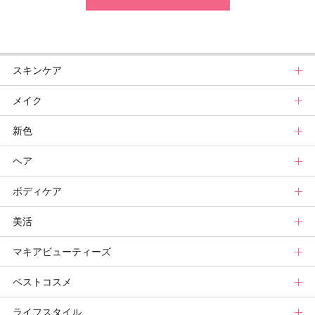
スキンケア
メイク
スキンケアトップ
新色
ニュース
メイクトップ
ヘア
スキンケアまとめ
ニュース
新色トップ
ボディケア
スキンケア診断
メイクまとめ
クリスマスコフレ
ヘアトップ
美活
ベースメイクカタログ
秋新色
ニュース
ボディケアトップ
マキアビューティーズ
メイク診断
新色コスメスウォッチ
ヘアカタログ
ニュース
美活トップ
ベストコスメ
ビューティ速報
ヘアまとめ
ボディケアまとめ
美活グランプリ
マキアビューティーズトップ
ライフスタイル
ヘア診断
ボディケア診断
ヘルスケア・ダイエット
TOPビューティーズ一覧
ベストコスメトップ