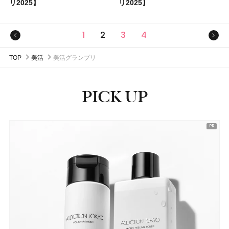
リ2025】
リ2025】
前のページ
次の
1
2
3
4
TOP
美活
美活グランプリ
PICK UP
ピックアップ