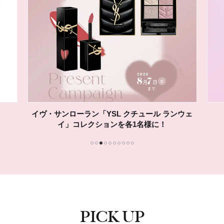
イヴ・サンローラン「YSL クチュール ランウェ
イ」コレクションを各1名様に！
1
2
3
4
5
6
7
8
9
10
PICK UP