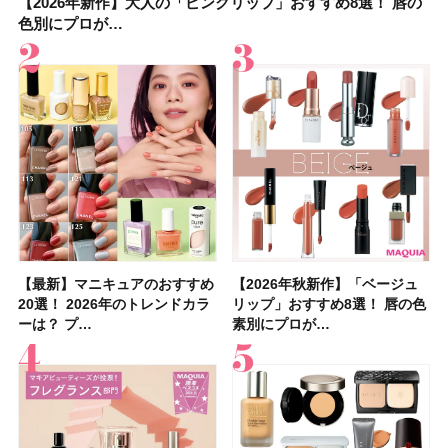
【2026年新作】大人の「ピンクリップ」おすすめ8選！ 唇の
【上田竜也さんのマイベストコスメ５選】大人になって開眼
【2026年新作】大人の「ピンクリップ」おすすめ8選！ 唇の
【2026夏】「香水・フレグランス」ランキングTOP5！＜美
【2026夏】「歯磨き粉・オーラルケア」ランキングTOP5！
【2026年夏】40代におすすめの髪型30選！ 若く見える・手
【鈴木えみさんの愛用品30選】コスメ・スキンケア・ヘアケ
【キャンメイク】売切続出！先行発売中の「クリアヴェール
色別にプロが…
したからこそ愛が深…
色別にプロが…
容マニア・マ…
＜美容マニア…
入れが楽な…
アetc.お気に…
セッティングパウダ…
【最新】マニキュアのおすすめ
【2026年夏】汗に強い日焼け
【最新】マニキュアのおすすめ
【デパコスのネイルオイル10
【石井美保さんのおすすめお菓
【2026年夏】おすすめの髪型
【読者プレゼント】羽の見えな
【セザンヌ】8/7新色追加！
【2026年秋新作】「ベージュ
【石井美保さん】おすすめの
【2026年秋新作】「ベージュ
【2026年】ボディ用日焼け止
【板野友美さんの美活】「最
【2026年夏】小顔に見えるボ
【2026年8月の一粒万倍日】お
【限定】&be「リップカラーデ
20選！ 2026年のトレンドカラ
止めのおすすめ13選！ 汗で塗
20選！ 2026年のトレンドカラ
選】プレゼントにおすすめ！ケ
子＆お茶10選】手土産にもぴっ
36選！ショート・ボブ・ミディ
いハンディファン
「ウォータリーティントリップ
リップ」おすすめ8選！ 唇の色
「ブライトニング」11選！ ス
リップ」おすすめ8選！ 唇の色
めUVのおすすめ20選！ この夏
近、下の歯の矯正を再開したん
ブの髪型37選！ レイヤー・切
すすめの開運コスメ＆美容アイ
ュオ 01 ピンクベージュ」レビ
ーは？ プ…
膜が強化され…
ーは？ プ…
ア効果、ビジュ、…
たり
アム・ロング…
「baramood」を3名様…
」10モモピュ…
素別にプロが…
キンケアからサプ…
素別にプロが…
注目の人気…
です」オーラルケア…
りっぱなしな…
テム10選！
ュー｜落ち…