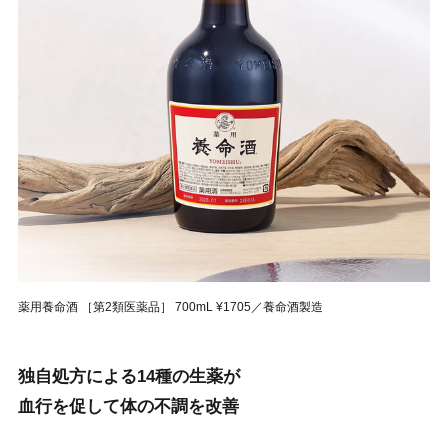
薬用養命酒 ［第2類医薬品］ 700mL ¥1705／養命酒製造
独自処方による14種の生薬が
血行を促して体の不調を改善