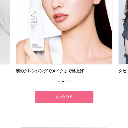
朝のクレンジングでメイクまで格上げ
クセ
1
2
3
4
5
6
もっとみる