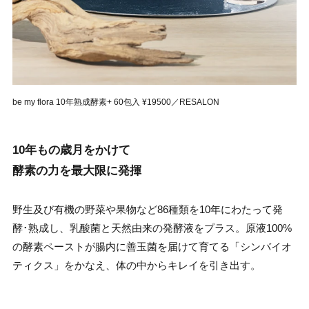
be my flora 10年熟成酵素+ 60包入 ¥19500／RESALON
10年もの歳月をかけて
酵素の力を最大限に発揮
野生及び有機の野菜や果物など86種類を10年にわたって発
酵･熟成し、乳酸菌と天然由来の発酵液をプラス。原液100%
の酵素ペーストが腸内に善玉菌を届けて育てる「シンバイオ
ティクス」をかなえ、体の中からキレイを引き出す。