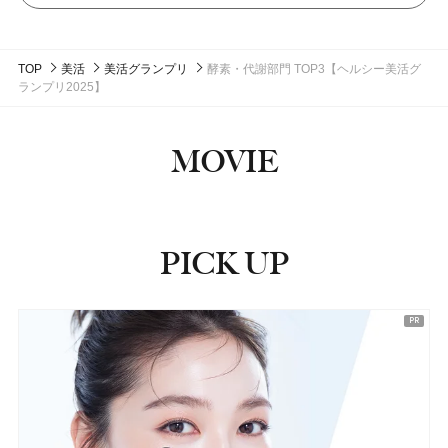
TOP
美活
美活グランプリ
酵素・代謝部門 TOP3【ヘルシー美活グ
ランプリ2025】
MOVIE
PICK UP
ピックアップ