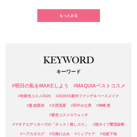
1
2
3
4
5
6
7
もっとみる
KEYWORD
キーワード
#明日の私をMAKEしよう
#MAQUIAベストコスメ
#秋新色コスメ2026
#2026SS新作ファンデ＆ベースメイク
#森 絵梨佳
#大西流星
#田中みな実
#神崎 恵
#新色コスメスウォッチ
#マキアエディターズの「オッス！推しコス」
#顔タイプ髪型診断
#ヘアカタログ
#日焼け止め
#リップケア
#化粧下地