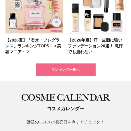
【2026夏】「香水・フレグラ
【クリスマスコフレ2026】ク
【2026年夏】汗・皮脂に強い
【2026夏】「リップケア」ラ
【2026夏】「インナーケア・
【最新】髪のうねり・広がり・
【フォロー＆いいねで当たる】
【全色レビュー】ケイト メロ
【2026年夏】汗・皮脂に強い
【コスメデコルテ】ブランド最
【崩れないフェイスパウダーの
【クリスマスコフレ2026】
【おすすめダイエットサプリ８
【2026年】最新トレンド「ボ
【無印良品】スキンケア×衣料
【スック2026新作】秋コレク
ンス」ランキングTOP5！＜美
リニークのホリデーコフレを一
ファンデーション20選！ 滝汗
ンキングTOP5！＜美容マニア
サプリ」ランキングTOP5！＜
くせ毛におすすめのシャンプー
中国割烹旅館 掬水亭の宿泊券
ウブラウンアイズ限定色追加！
ファンデーション20選！ 滝汗
高峰ラインから新作エイジング
塗り方】ブラシ？パフ？ 肌質
BAUM（バウム）が誘う静寂の
選】食べすぎた日をサポート！
ブ」13種類を徹底解説！ 定番
素材の最強タッグで実現！ 着
ションを全品スウォッチ&イエ
容マニア・マ…
挙紹介！ 人気…
でも崩れない…
集団・マキア…
美容マニア集…
17選
を1組2名様にプ…
イエベ・ブルベ別…
でも崩れない…
ケアクリーム「A…
別メイクHOW …
香りの世界へ。…
選び方＆糖質・脂…
＆人気の髪型…
るだけで保湿でき…
ベブルベ分け！
ランキング一覧へ
COSME CALENDAR
コスメカレンダー
話題のコスメの発売日を今すぐチェック！