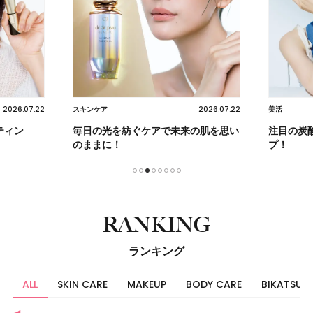
2026.07.22
2026.07.22
スキンケア
美活
ティン
毎日の光を紡ぐケアで未来の肌を思い
注目の炭
のままに！
プ！
1
2
3
4
5
6
7
8
RANKING
ランキング
ALL
SKIN CARE
MAKEUP
BODY CARE
BIKATSU