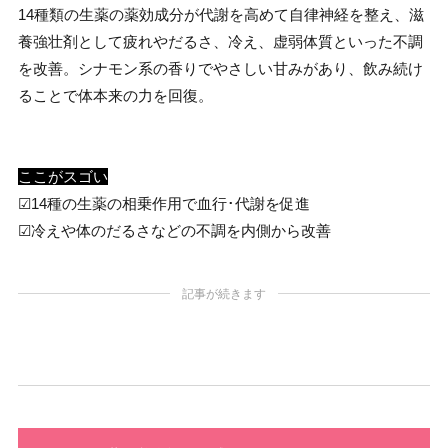
14種類の生薬の薬効成分が代謝を高めて自律神経を整え、滋
養強壮剤として疲れやだるさ、冷え、虚弱体質といった不調
を改善。シナモン系の香りでやさしい甘みがあり、飲み続け
ることで体本来の力を回復。
ここがスゴい
☑︎14種の生薬の相乗作用で血行･代謝を促進
☑︎冷えや体のだるさなどの不調を内側から改善
記事が続きます