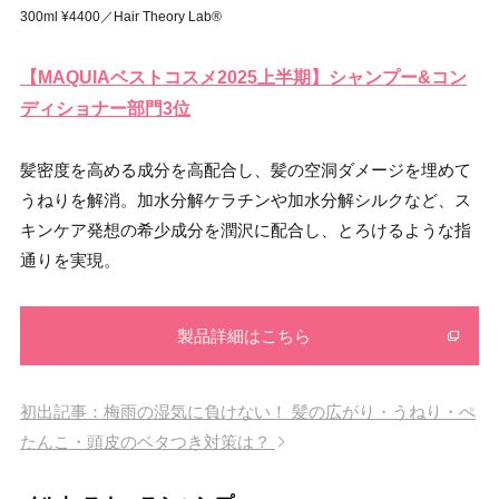
300ml ¥4400／Hair Theory Lab®
【MAQUIAベストコスメ2025上半期】シャンプー&コン
ディショナー部門3位
髪密度を高める成分を高配合し、髪の空洞ダメージを埋めて
うねりを解消。加水分解ケラチンや加水分解シルクなど、ス
キンケア発想の希少成分を潤沢に配合し、とろけるような指
通りを実現。
製品詳細はこちら
初出記事：梅雨の湿気に負けない！ 髪の広がり・うねり・ぺ
たんこ・頭皮のベタつき対策は？