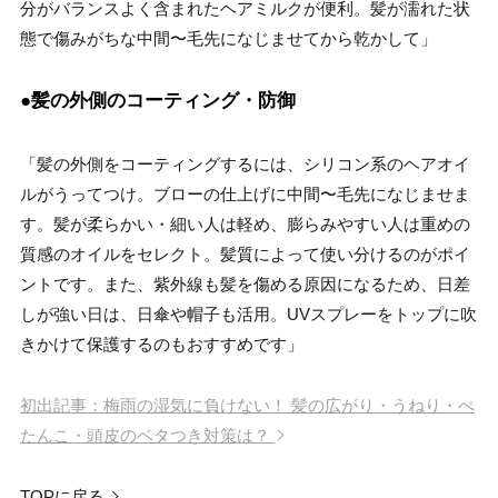
分がバランスよく含まれたヘアミルクが便利。髪が濡れた状
態で傷みがちな中間〜毛先になじませてから乾かして」
●髪の外側のコーティング・防御
「髪の外側をコーティングするには、シリコン系のヘアオイ
ルがうってつけ。ブローの仕上げに中間〜毛先になじませま
す。髪が柔らかい・細い人は軽め、膨らみやすい人は重めの
質感のオイルをセレクト。髪質によって使い分けるのがポイ
ントです。また、紫外線も髪を傷める原因になるため、日差
しが強い日は、日傘や帽子も活用。UVスプレーをトップに吹
きかけて保護するのもおすすめです」
初出記事：梅雨の湿気に負けない！ 髪の広がり・うねり・ぺ
たんこ・頭皮のベタつき対策は？
TOPに戻る