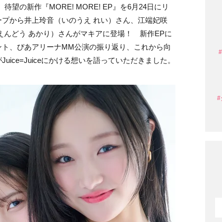
が、待望の新作『MORE! MORE! EP』を6月24日にリ
プから井上玲音（いのうえ れい）さん、江端妃咲
えんどう あかり）さんがマキアに登場！ 新作EPに
ント、ぴあアリーナMM公演の振り返り、これから向
ice=Juiceにかける想いを語っていただきました。