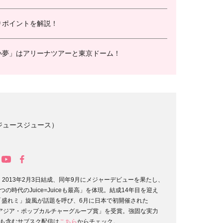
りポイントを解説！
い夢」はアリーナツアーと東京ドーム！
ce（ジュースジュース）
。2013年2月3日結成、同年9月にメジャーデビューを果たし、
時代のJuice=Juiceも最高」を体現。結成14年目を迎え
「盛れミ」旋風が話題を呼び、6月に日本で初開催された
26』では「アジア・ポップカルチャーグループ賞」を受賞。強固な実力
も含むサブスク配信は
こちら
からチェック。