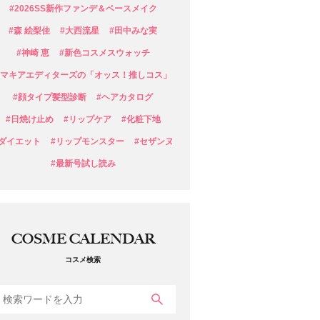
#2026SS新作ファンデ＆ベースメイク
#森 絵梨佳
#大西流星
#田中みな実
#神崎 恵
#新色コスメスウォッチ
#マキアエディターズの「オッス！推しコス」
#顔タイプ髪型診断
#ヘアカタログ
#日焼け止め
#リップケア
#化粧下地
#ダイエット
#リップモンスター
#セザンヌ
#最新号試し読み
COSME CALENDAR
コスメ検索
検索