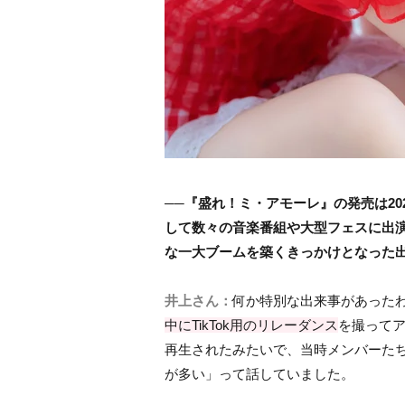
──
『盛れ！ミ・アモーレ』の発売は20
して数々の音楽番組や大型フェスに出
な一大ブームを築くきっかけとなった
井上さん：
何か特別な出来事があった
中にTikTok用のリレーダンス
を撮って
再生されたみたいで、当時メンバーた
が多い」って話していました。