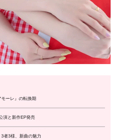
アモーレ』の転換期
s公演と新作EP発売
3者3様、新曲の魅力