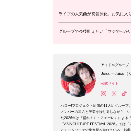
ライブの人気曲が初音源化。お気に入
グループで今後叶えたい「マジでっか
アイドルグループ
Juice＝Jui
公式サイト
ハロー!プロジェクト所属の11人組グループ
メンバーの加入と卒業を繰り返しながら「いつの
た2026年は『盛れ！ミ・アモーレ』による
『ASIA CULTURE FESTIVAL 20
とチームワークで快進撃を続けている。新曲