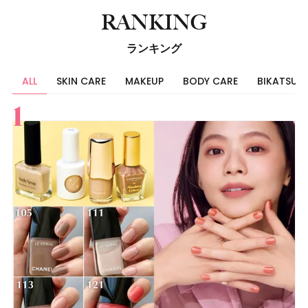
RANKING
ランキング
ALL
SKIN CARE
MAKEUP
BODY CARE
BIKATSU
すべて
スキンケア
メイク
ボディケア
美活
ヘア
ライフスタイル
ビューティーズ