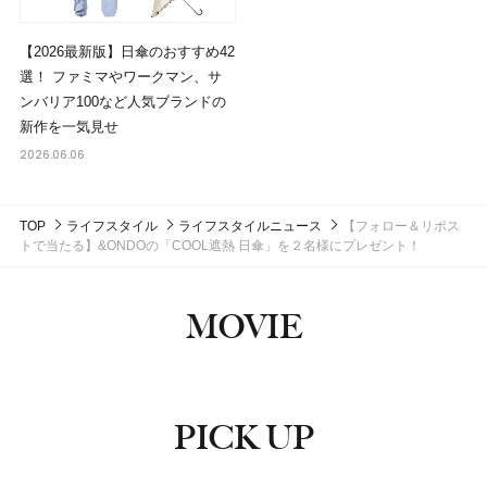
【2026最新版】日傘のおすすめ42
選！ ファミマやワークマン、サ
ンバリア100など人気ブランドの
新作を一気見せ
2026.06.06
TOP
ライフスタイル
ライフスタイルニュース
【フォロー＆リポス
トで当たる】&ONDOの「COOL遮熱 日傘」を２名様にプレゼント！
MOVIE
PICK UP
ピックアップ