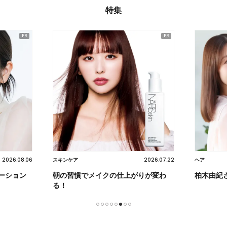
特集
2026.08.06
2026.07.22
スキンケア
ヘア
ーション
朝の習慣でメイクの仕上がりが変わ
柏木由紀
る！
1
2
3
4
5
6
7
8