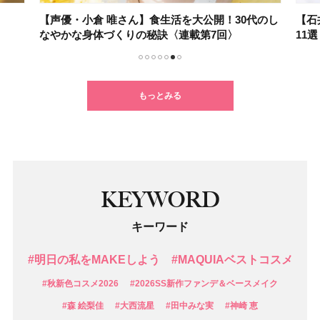
【声優・小倉 唯さん】食生活を大公開！30代のし
【石
なやかな身体づくりの秘訣〈連載第7回〉
11
1
2
3
4
5
6
7
もっとみる
KEYWORD
キーワード
#明日の私をMAKEしよう
#MAQUIAベストコスメ
#秋新色コスメ2026
#2026SS新作ファンデ＆ベースメイク
#森 絵梨佳
#大西流星
#田中みな実
#神崎 恵