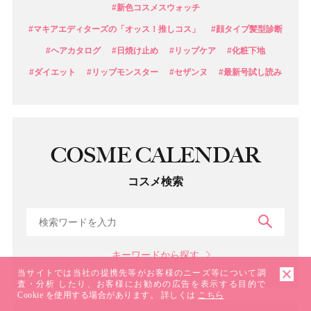
#新色コスメスウォッチ
#マキアエディターズの「オッス！推しコス」
#顔タイプ髪型診断
#ヘアカタログ
#日焼け止め
#リップケア
#化粧下地
#ダイエット
#リップモンスター
#セザンヌ
#最新号試し読み
COSME CALENDAR
コスメ検索
検索
キーワードから探す
当サイトでは当社の提携先等がお客様のニーズ等について調
査・分析 したり、お客様にお勧めの広告を表示する目的で
Cookie を使用する場合があります。 詳しくは
こちら