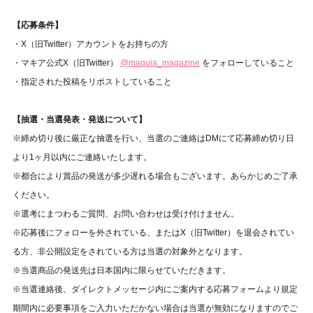
【応募条件】
・X（旧Twitter）アカウントをお持ちの方
・マキア公式X（旧Twitter）
@maquia_magazine
をフォローしていること
・指定された投稿をリポストしていること
【抽選・当選発表・発送について】
※締め切り後に厳正な抽選を行い、当選のご連絡はDMにて応募締め切り日
より1ヶ月以内にご連絡いたします。
※都合により賞品の発送が多少遅れる場合もございます。あらかじめご了承
ください。
※選考にまつわるご質問、お問い合わせは受け付けません。⁠
※応募後にフォローを外されている、またはX（旧Twitter）を退会されてい
る方、非公開設定をされている方は当選の対象外となります。
※当選商品の発送先は日本国内に限らせていただきます。
※当選連絡後、ダイレクトメッセージ内にご案内する応募フォームより規定
期間内に必要事項をご入力いただかない場合は当選が無効になりますのでご