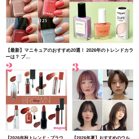
【最新】マニキュアのおすすめ20選！ 2026年のトレンドカラ
大野真理子さんのリピ買い「ブライトニング」14選！ 透明肌
【最新】マニキュアのおすすめ20選！ 2026年のトレンドカラ
【2026夏】「香水・フレグランス」ランキングTOP5！＜美
【板野友美さんの美活】「実はうねりやすいクセ毛なんで
【2026年夏】40代におすすめの髪型30選！ 若く見える・手
【フォロー＆いいねで当たる】中国割烹旅館 掬水亭の宿泊券
【セザンヌ】「ブライトカラーシーラー」新色グリーンが8/7
ーは？ プ…
の秘訣を公開
ーは？ プ…
容マニア・マ…
す」美しいロングヘア…
入れが楽な…
を1組2名様にプ…
に発売｜既存色…
【2026年秋トレンド・ブラウ
【石井美保さん】おすすめの
【2026年秋トレンド・ブラウ
【2026年】ボディ用日焼け止
【簡単・夏バテ防止レシピ12
【2026年夏】おすすめのウル
【鈴木えみさんの愛用品30選】
【セザンヌ】8/7新色追加！
【2026年夏】おすすめのウル
【上田竜也さんのマイベストコ
【2026年新作】大人の「ピン
【クリスマスコフレ2026】
【美容系・伊能忠敬界隈】上西
【2026年夏】おすすめの髪型
【橋本環奈さんの美容Q&A】
【スック2026新作】秋コレク