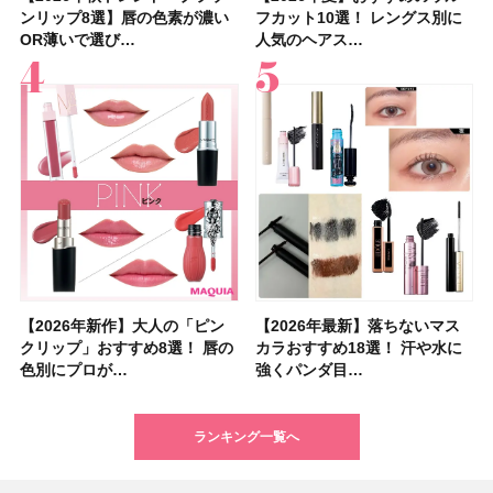
ンリップ8選】唇の色素が濃い
「ブライトニング」11選！ ス
ンリップ8選】唇の色素が濃い
めUVのおすすめ20選！ この夏
選】食欲がない日にもおすす
フカット10選！ レングス別に
コスメ・スキンケア・ヘアケア
「ウォータリーティントリップ
フカット10選！ レングス別に
スメ５選】大人になって開眼し
クリップ」おすすめ8選！ 唇の
HACCIのホリデーギフトが豪華
星来さんは5年間1日1万歩を継
36選！ショート・ボブ・ミディ
顔用コスメで全身ケア！「お尻
ションを全品スウォッチ&イエ
OR薄いで選び…
キンケアからサプ…
OR薄いで選び…
注目の人気…
め！ さっぱりご飯…
人気のヘアス…
etc.お気に…
」10モモピュ…
人気のヘアス…
たからこそ愛が深…
色別にプロが…
すぎると話題…
続！ 歩くとき…
アム・ロング…
や脚も喜んでくれ…
ベブルベ分け！
【2026年新作】大人の「ピン
【クリスマスコフレ2026】ク
【2026年最新】落ちないマス
【石井美保さん・50歳のボディ
【石井美保さんのおすすめお菓
【2026年夏】小顔に見えるボ
【ILLIT（アイリット）ライブ
【ルナソルアイシャドウ】アイ
【2026年最新】落ちないマス
【2026夏】「大人のニキビケ
シャネルの新作リップ「ルージ
【ニベア】美容液リップクリー
【40代以上におすすめのプロテ
【最新】髪のうねり・広がり・
【無印良品】スキンケア×衣料
ツヤ好きの人生チーク！エナモ
クリップ」おすすめ8選！ 唇の
リニークのホリデーコフレを一
カラおすすめ18選！ 汗や水に
ケア愛用品16選】首・手・バス
子＆お茶10選】手土産にもぴっ
ブの髪型37選！ レイヤー・切
レポ】TOYOTA ARENA
カラーレーションN新色・限定
カラおすすめ18選！ 汗や水に
ア」ランキングTOP5！＜マキ
ュ ココ イドゥラ グロス」全15
ム＆ボディスクラブが新登場！
イン10選】美と健康に不可欠な
くせ毛におすすめのシャンプー
素材の最強タッグで実現！ 着
ル メロウメルティングチーク
色別にプロが…
挙紹介！ 人気…
強くパンダ目…
トのパーツケ…
たり
りっぱなしな…
TOKY…
色をイエベ・ブ…
強くパンダ目…
アビューティ…
色スウォッ…
大人気の色付き…
タンパク質を…
17選
るだけで保湿でき…
限定〈102 ロ…
ランキング一覧へ