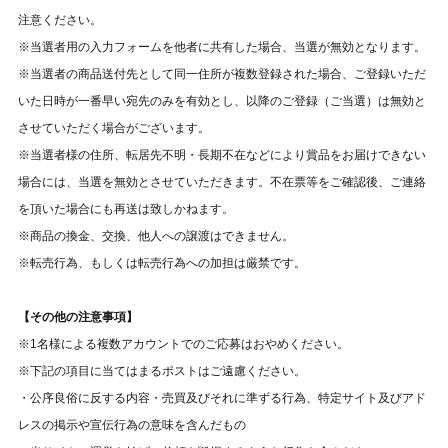
注意ください。
※当選者用の入力フォームを他者に共有した場合、当選が無効となります。
※当選者の商品送付先として同一住所が複数登録された場合、ご登録いただ
いた日時が一番早い宛先のみを有効とし、以降のご登録（ご当選）は無効と
させていただく場合がございます。
※当選者様の住所、転居先不明・長期不在などにより賞品をお届けできない
場合には、当選を無効とさせていただきます。不在票等をご確認後、ご連絡
を頂いた場合にも再送は致しかねます。
※商品の換金、交換、他人への譲渡はできません。
※転売行為、もしくは転売行為への加担は厳禁です。
【その他の注意事項】
※1名様による複数アカウントでのご応募はおやめください。
※下記の項目に当てはまるポストはご遠慮ください。
・公序良俗に反する内容・売買及びそれに準ずる行為、特定サイト及びアド
レスの掲示や宣伝行為の意味を含んだもの