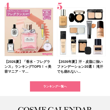
【2026夏】「香水・フレグラ
【クリスマスコフレ2026】ク
【2026年夏】汗・皮脂に強い
【2026夏】「リップケア」ラ
【2026夏】「インナーケア・
【最新】髪のうねり・広がり・
【フォロー＆いいねで当たる】
【全色レビュー】ケイト メロ
【2026年夏】汗・皮脂に強い
【コスメデコルテ】ブランド最
【崩れないフェイスパウダーの
【クリスマスコフレ2026】
【おすすめダイエットサプリ８
【2026年】最新トレンド「ボ
【無印良品】スキンケア×衣料
【スック2026新作】秋コレク
ンス」ランキングTOP5！＜美
リニークのホリデーコフレを一
ファンデーション20選！ 滝汗
ンキングTOP5！＜美容マニア
サプリ」ランキングTOP5！＜
くせ毛におすすめのシャンプー
中国割烹旅館 掬水亭の宿泊券
ウブラウンアイズ限定色追加！
ファンデーション20選！ 滝汗
高峰ラインから新作エイジング
塗り方】ブラシ？パフ？ 肌質
BAUM（バウム）が誘う静寂の
選】食べすぎた日をサポート！
ブ」13種類を徹底解説！ 定番
素材の最強タッグで実現！ 着
ションを全品スウォッチ&イエ
容マニア・マ…
挙紹介！ 人気…
でも崩れない…
集団・マキア…
美容マニア集…
17選
を1組2名様にプ…
イエベ・ブルベ別…
でも崩れない…
ケアクリーム「A…
別メイクHOW …
香りの世界へ。…
選び方＆糖質・脂…
＆人気の髪型…
るだけで保湿でき…
ベブルベ分け！
ランキング一覧へ
COSME CALENDAR