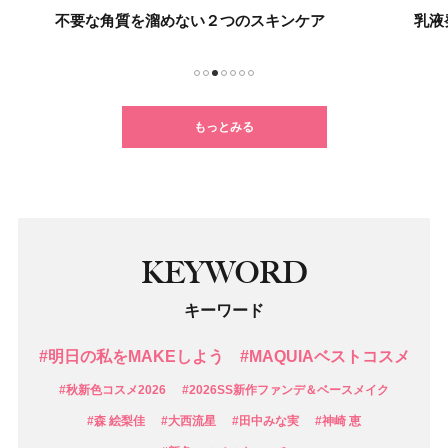
不要な角質を溜めない２つのスキンケア
乳液
1
2
3
4
5
6
7
もっとみる
KEYWORD
キーワード
#明日の私をMAKEしよう
#MAQUIAベストコスメ
#秋新色コスメ2026
#2026SS新作ファンデ＆ベースメイク
#森 絵梨佳
#大西流星
#田中みな実
#神崎 恵