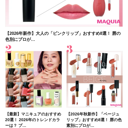
【2026年新作】大人の「ピンクリップ」おすすめ8選！ 唇の
【上田竜也さんのマイベストコスメ５選】大人になって開眼
【2026年新作】大人の「ピンクリップ」おすすめ8選！ 唇の
【2026夏】「香水・フレグランス」ランキングTOP5！＜美
【2026夏】「歯磨き粉・オーラルケア」ランキングTOP5！
【2026年夏】40代におすすめの髪型30選！ 若く見える・手
【鈴木えみさんの愛用品30選】コスメ・スキンケア・ヘアケ
【キャンメイク】売切続出！先行発売中の「クリアヴェール
色別にプロが…
したからこそ愛が深…
色別にプロが…
容マニア・マ…
＜美容マニア…
入れが楽な…
アetc.お気に…
セッティングパウダ…
【最新】マニキュアのおすすめ
【2026年夏】汗に強い日焼け
【最新】マニキュアのおすすめ
【デパコスのネイルオイル10
【石井美保さんのおすすめお菓
【2026年夏】おすすめの髪型
【読者プレゼント】羽の見えな
【セザンヌ】8/7新色追加！
【2026年秋新作】「ベージュ
【石井美保さん】おすすめの
【2026年秋新作】「ベージュ
【2026年】ボディ用日焼け止
【板野友美さんの美活】「最
【2026年夏】小顔に見えるボ
【2026年8月の一粒万倍日】お
【限定】&be「リップカラーデ
20選！ 2026年のトレンドカラ
止めのおすすめ13選！ 汗で塗
20選！ 2026年のトレンドカラ
選】プレゼントにおすすめ！ケ
子＆お茶10選】手土産にもぴっ
36選！ショート・ボブ・ミディ
いハンディファン
「ウォータリーティントリップ
リップ」おすすめ8選！ 唇の色
「ブライトニング」11選！ ス
リップ」おすすめ8選！ 唇の色
めUVのおすすめ20選！ この夏
近、下の歯の矯正を再開したん
ブの髪型37選！ レイヤー・切
すすめの開運コスメ＆美容アイ
ュオ 01 ピンクベージュ」レビ
ーは？ プ…
膜が強化され…
ーは？ プ…
ア効果、ビジュ、…
たり
アム・ロング…
「baramood」を3名様…
」10モモピュ…
素別にプロが…
キンケアからサプ…
素別にプロが…
注目の人気…
です」オーラルケア…
りっぱなしな…
テム10選！
ュー｜落ち…