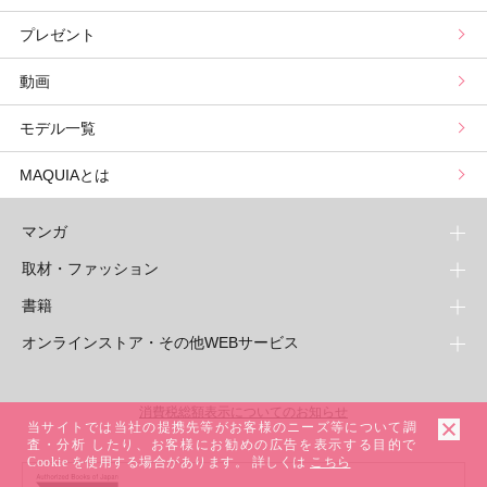
プレゼント
野毛まゆりの実況野毛Channel
動物キャラナビ占い
顔タイプ髪型診断
検索
動画
星谷菜々の美に効くスイーツ
ムーン・リーの運を呼び寄せる香り
モデル一覧
山本舞香のBeauty Script
MAQUIAとは
マンガ
取材・ファッション
少年マンガ
週刊少年ジャンプ
書籍
青年マンガ
ファッション・美容
ジャンプSQ
少年ジャンプ+
Seventeen
オンラインストア・その他WEBサービス
少女マンガ
芸能・情報・スポーツ
文芸・文庫・総合
Vジャンプ
ジャンプTOON
non-no
ジャンプTOON
Myojo
すばる
女性マンガ
学芸・ノンフィクション・新書
オンラインストア
最強ジャンプ
ZEBRACK
BAILA
ZEBRACK
週プレNEWS
小説すばる
ジャンプTOON
1日5分で、明日は変わる よみタイ yomitai
OTO
消費税総額表示についてのお知らせ
ライトノベル・ノベライズ
その他WEBサービス
少年ジャンプ+
S-MANGA
MAQUIA
当サイトでは当社の提携先等がお客様のニーズ等について調
S-MANGA
週プレ グラジャパ!
集英社 文芸ステーション
ZEBRACK
集英社学芸部 - 学芸・ノンフィクション
SHUEISHA MANGA-ART HERITAGE
査・分析 したり、お客様にお勧めの広告を表示する目的で
ジャンプTOON
集英社オレンジ文庫
集英社アドナビ
キッズ
集英社ジャンプリミックス
SPUR
集英社コミック文庫
Sportiva
web 集英社文庫
Cookie を使用する場合があります。 詳しくは
こちら
S-MANGA
集英社ビジネス書
ジャンプキャラクターズストア
ZEBRACK
JUMP j-BOOKS
集英社エディターズ・ラボ
集英社コミック文庫
LEE
集英社みらい文庫