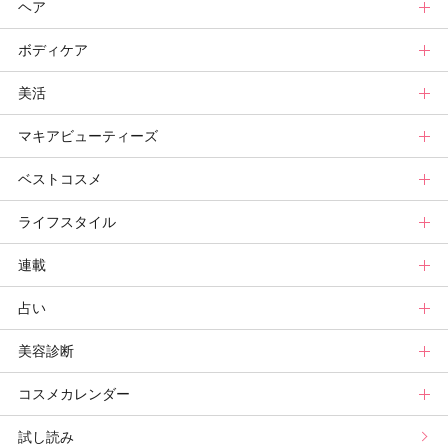
ヘア
スキンケアまとめ
ニュース
新色トップ
ボディケア
スキンケア診断
メイクまとめ
クリスマスコフレ
ヘアトップ
美活
ベースメイクカタログ
秋新色
ニュース
ボディケアトップ
マキアビューティーズ
メイク診断
新色コスメスウォッチ
ヘアカタログ
ニュース
美活トップ
ベストコスメ
ビューティ速報
ヘアまとめ
ボディケアまとめ
美活グランプリ
マキアビューティーズトップ
ライフスタイル
ヘア診断
ボディケア診断
ヘルスケア・ダイエット
TOPビューティーズ一覧
ベストコスメトップ
連載
ビューティーズ一覧
ベストコスメ
ライフスタイルトップ
占い
記事ランキング
読者ベスコス
ニュース
連載トップ
美容診断
メンバーランキング
プチプラコスメグランプリ
ライフスタイルまとめ
マキアエディターズのオッス！推しコス
占いトップ
コスメカレンダー
ブライトニング・UVグランプリ
ライフスタイル診断
小林ひろ美のキレイはかけ算
Keikoの月星座占い
美容診断トップ
試し読み
プリュスベスコス
小田ユイコのマニアックビューティREPORT
三島キアリーの12星座別 恋愛運&美容運
パーソナルカラー診断
コスメカレンダートップ