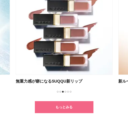
無重力感が癖になるSUQQU新リップ
新ル
1
2
3
4
5
6
もっとみる