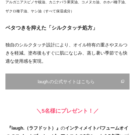
アルガニアスピノサ核油、カニナバラ果実油、コメヌカ油、ホホバ種子油、
ザクロ種子油、ヤシ油（すべて保湿成分）
ベタつきを抑えた「シルクタッチ処方」
独自のシルクタッチ設計により、オイル特有の重さやヌルつ
きを軽減。塗布後もすぐに肌になじみ、蒸し暑い季節でも快
適な使用感を実現。
laugh.の公式サイトはこちら
＼5
名様にプレゼント！／
『laugh.（ラフドット）』
の
インティメイトパフュームオイ