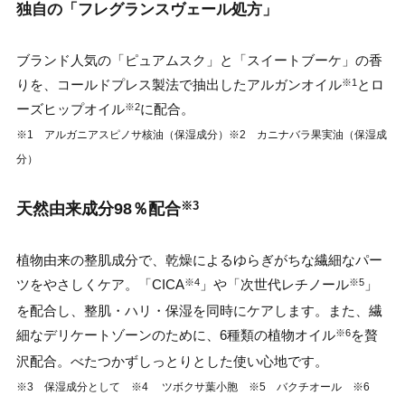
独自の「フレグランスヴェール処方」
ブランド人気の「ピュアムスク」と「スイートブーケ」の香
りを、コールドプレス製法で抽出したアルガンオイル
とロ
※1
ーズヒップオイル
に配合。
※2
※1 アルガニアスピノサ核油（保湿成分）※2 カニナバラ果実油（保湿成
分）
天然由来成分98％配合
※3
植物由来の整肌成分で、乾燥によるゆらぎがちな繊細なパー
ツをやさしくケア。「CICA
」や「次世代レチノール
」
※4
※5
を配合し、整肌・ハリ・保湿を同時にケアします。また、繊
細なデリケートゾーンのために、6種類の植物オイル
を贅
※6
沢配合。べたつかずしっとりとした使い心地です。
※3 保湿成分として ※4 ツボクサ葉⼩胞 ※5 バクチオール ※6