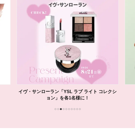
イヴ・サンローラン「YSL ラブ ライト コレクシ
ョン」を各1名様に！
1
2
3
4
5
6
7
8
9
10