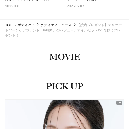
2025.03.01
2025.02.07
TOP
ボディケア
ボディケアニュース
【読者プレゼント】デリケー
トゾーンケアブランド『laugh.』のパフュームオイルセットを5名様にプレ
ゼント！
MOVIE
PICK UP
ピックアップ