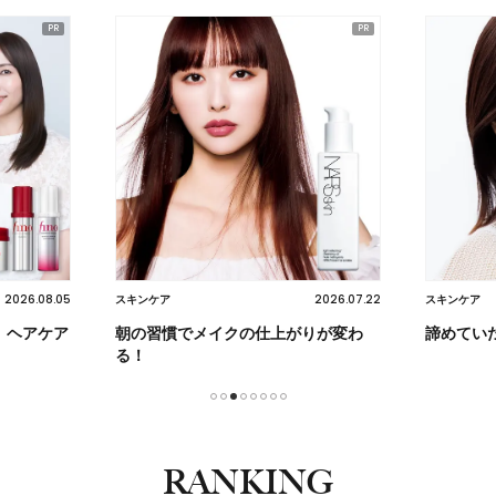
2026.08.05
2026.07.22
スキンケア
スキンケア
】ヘアケア
朝の習慣でメイクの仕上がりが変わ
諦めてい
る！
1
2
3
4
5
6
7
8
RANKING