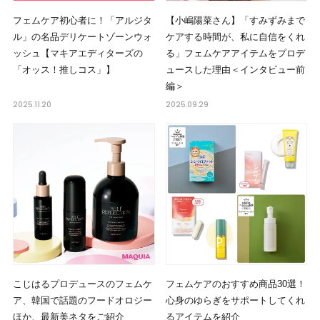
フェムケア初心者に！「アルジタ
【小嶋陽菜さん】「すみずみまで
ル」の名品デリケートゾーンウォ
ケアする時間が、私に自信をくれ
ッシュ【マキアエディターズの
る」フェムケアアイテムをプロデ
「オッス！推しコス」】
ュースした理由＜インタビュー前
編＞
2025.11.20
2025.09.29
こじはるプロデュースのフェムケ
フェムケアのおすすめ商品30選！
ア、韓国で話題のフードオロジー
心身のゆらぎをサポートしてくれ
ほか、最新美ネタをご紹介
るアイテムを紹介