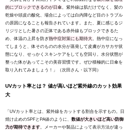
的にブロックできるのが日傘
。紫外線は肌だけでなく、髪の
乾燥や頭皮の酸化、場合によっては白内障など目のトラブル
の原因になることも報告されています。また、夏に感じるジ
リジリとした暑さの正体である赤外線もブロックできるた
め、体温の上昇を防ぎ
熱中症対策にも期待大
。熱中症になっ
てしまうと、体そのものの水分が蒸発して皮膚がカサカサ状
態になり、せっかくスキンケアをしても空回り。水分状態が
整った体があってこその美容習慣です。ぜひ積極的に日傘を
取り入れてみましょう！」（次田さん・以下同）
UVカット率とは？ 値が高いほど紫外線のカット効果
大
「UVカット率とは、紫外線をカットする割合を示すもの。日
焼け止めのSPFとPA値のように、
数値が大きいほど高い防御
力が期待できます
。メーカーや製品によって表示方法が違っ