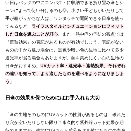
い日はバッグの中にコンパクトに収納できる折り畳み傘とシ
ーンによって使い分けるのも◎。小さい子どもがいたりして
手が塞がりがちな人は、ワンタッチで開閉できる日傘を使っ
てみるなど、
ライフスタイルとシチュエーションにフィット
した日傘を選ぶことが肝心
。
また、熱中症の予防の観点では
『遮熱効果』の表記があるものが有効でしょう。表記がない
ものの中から選ぶ場合は、黒色や暗い色の生地に比べて多少
遮光率が劣る場合もありますが、熱を集めにくい白の生地の
日傘がおすすめ。
UVカット率・遮光率・遮熱効果、それぞれ
の違いを知って、より適したものを選べるようになりましょ
う
」
日傘の効果を保つためにはお手入れも大切
「傘の生地そのものにUVカットの性質があるものは、破れた
り穴が空いたりしない限り半永久的な紫外線カット効果が期
待できますが、生地にUVカット成分を吹き付けたものの寿命