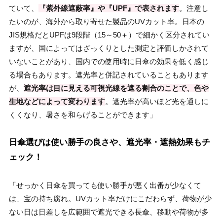
ていて、
『紫外線遮蔽率』や『UPF』で表されます
。注意し
たいのが、海外から取り寄せた製品のUVカット率。日本の
JIS規格だとUPFは9段階（15～50＋）で細かく区分されてい
ますが、国によってはざっくりとした測定と評価しかされて
いないことがあり、国内での使用時に日傘の効果を低く感じ
る場合もあります。遮光率と併記されていることもあります
が、
遮光率は目に見える可視光線を遮る割合のことで、色や
生地などによって変わります
。遮光率が高いほど光を通しに
くくなり、暑さを和らげることができます」
日傘選びは使い勝手の良さや、遮光率・遮熱効果もチ
ェック！
「せっかく日傘を買っても使い勝手が悪く出番が少なくて
は、宝の持ち腐れ。UVカット率だけにこだわらず、荷物が少
ない日は日差しを広範囲で遮光できる長傘、移動や荷物が多