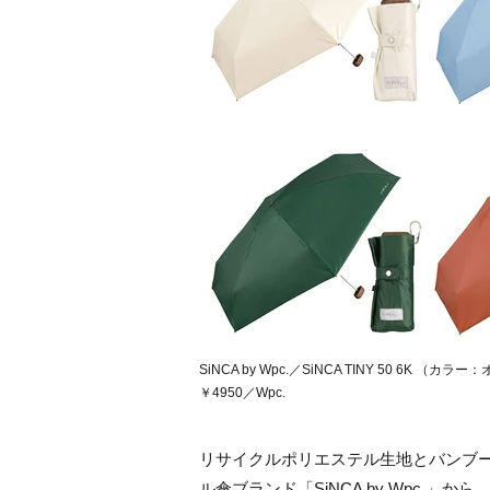
SiNCA by Wpc.／SiNCA TINY 50 
￥4950／Wpc.
リサイクルポリエステル生地とバンブ
ル傘ブランド「SiNCA by Wpc.