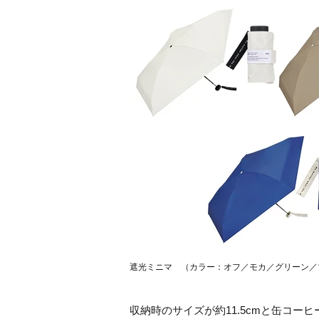
遮光ミニマ （カラー：オフ／モカ／グリーン／ブル
収納時のサイズが約11.5cmと缶コ