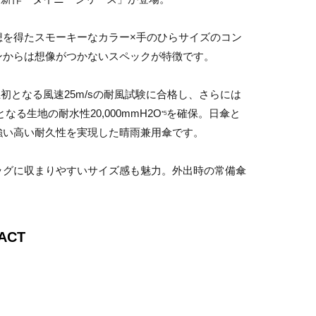
想を得たスモーキーなカラー×手のひらサイズのコン
ンからは想像がつかないスペックが特徴です。
上初となる風速25m/sの耐風試験に合格し、さらには
なる生地の耐水性20,000mmH2O
を確保。日傘と
*5
強い高い耐久性を実現した晴雨兼用傘です。
ッグに収まりやすいサイズ感も魅力。外出時の常備傘
ACT