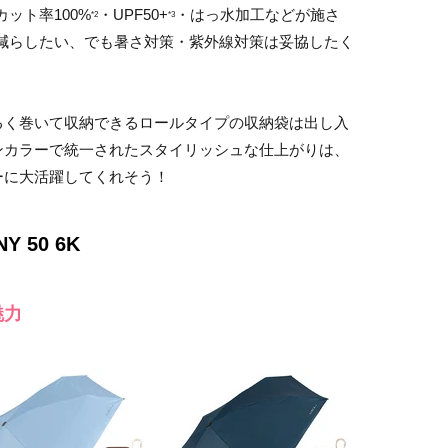
カット率100%
・UPF50+
・はっ水加工などが施さ
*2
*3
減らしたい、でも暑さ対策・紫外線対策は妥協したく
るく巻いて収納できるロールタイプの収納袋は出し入
ンカラーで統一されたスタイリッシュな仕上がりは、
ーに大活躍してくれそう！
NY 50 6K
魅力