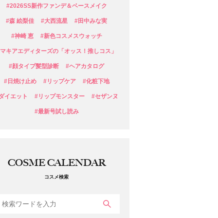
#2026SS新作ファンデ＆ベースメイク
#森 絵梨佳
#大西流星
#田中みな実
#神崎 恵
#新色コスメスウォッチ
#マキアエディターズの「オッス！推しコス」
#顔タイプ髪型診断
#ヘアカタログ
#日焼け止め
#リップケア
#化粧下地
#ダイエット
#リップモンスター
#セザンヌ
#最新号試し読み
COSME CALENDAR
コスメ検索
検索