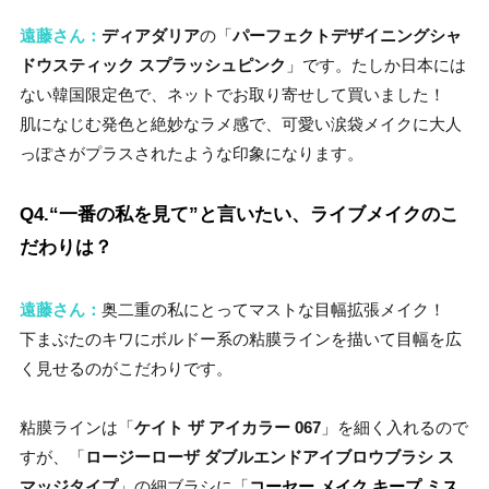
遠藤さん：
ディアダリア
の「
パーフェクトデザイニングシャ
ドウスティック スプラッシュピンク
」です。たしか日本には
ない韓国限定色で、ネットでお取り寄せして買いました！
肌になじむ発色と絶妙なラメ感で、可愛い涙袋メイクに大人
っぽさがプラスされたような印象になります。
Q4.“一番の私を見て”と言いたい、ライブメイクのこ
だわりは？
遠藤さん：
奥二重の私にとってマストな目幅拡張メイク！
下まぶたのキワにボルドー系の粘膜ラインを描いて目幅を広
く見せるのがこだわりです。
粘膜ラインは「
ケイト ザ アイカラー 067
」を細く入れるので
すが、「
ロージーローザ ダブルエンドアイブロウブラシ ス
マッジタイプ
」の細ブラシに「
コーセー メイク キープ ミス