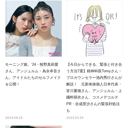
モーニング娘。’24・牧野真莉愛
【今日からできる、緊張と付き合
さん、アンジュルム・為永幸音さ
う方法7選】精神科医Tomyさん・
ん。アイドルたちのセルフメイク
プロカウンセラー池内秀行さんが
を公開！
解説！ 元新体操個人日本代表・
皆川夏穂さん、アンジュルム・上
國料萌衣さん、コスメデコルテ
PR・吉成里沙さんの緊張対処法
も
2024.06.23
2023.03.29