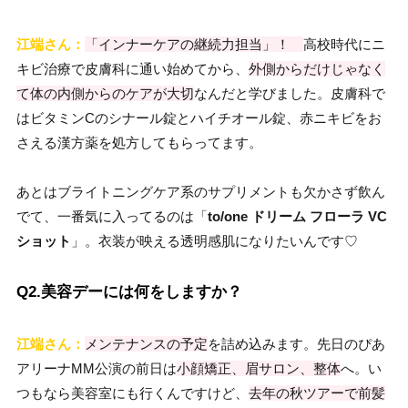
江端さん：
「インナーケアの継続力担当」！
高校時代にニ
キビ治療で皮膚科に通い始めてから、
外側からだけじゃなく
て体の内側からのケアが大切
なんだと学びました。皮膚科で
はビタミンCのシナール錠とハイチオール錠、赤ニキビをお
さえる漢方薬を処方してもらってます。
あとはブライトニングケア系のサプリメントも欠かさず飲ん
でて、一番気に入ってるのは「
to/one ドリーム フローラ VC
ショット
」。衣装が映える透明感肌になりたいんです♡
Q2.美容デーには何をしますか？
江端さん：
メンテナンスの予定
を詰め込みます。先日のぴあ
アリーナMM公演の前日は
小顔矯正、眉サロン、整体
へ。い
つもなら美容室にも行くんですけど、
去年の秋ツアーで前髪