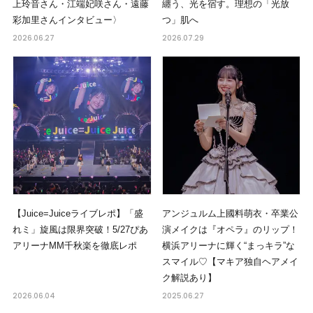
上玲音さん・江端妃咲さん・遠藤
纏う、光を宿す。理想の「光放
彩加里さんインタビュー〉
つ」肌へ
2026.06.27
2026.07.29
【Juice=Juiceライブレポ】「盛
アンジュルム上國料萌衣・卒業公
れミ」旋風は限界突破！5/27ぴあ
演メイクは『オペラ』のリップ！
アリーナMM千秋楽を徹底レポ
横浜アリーナに輝く“まっキラ”な
スマイル♡【マキア独自ヘアメイ
ク解説あり】
2026.06.04
2025.06.27