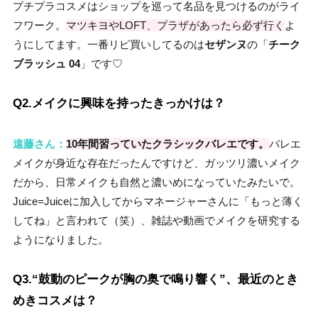
プチプラコスメはショップを巡って名品を見つけるのがライ
フワーク。
マツキヨやLOFT、プラザがあったら必ず行く
よ
うにしてます。一番リピ買いしてるのは
セザンヌ
の「
チーク
ブラッシュ 04
」です♡
Q2.メイクに興味を持ったきっかけは？
遠藤さん：
10年間習っていたクラシックバレエです。
バレエ
メイクが身近な存在だったんですけど、ガッツリ濃いメイク
だから、日常メイクも自然と濃いめになっていたみたいで。
Juice=Juiceに加入してからマネージャーさんに「もっと薄く
してね」と言われて（笑）、雑誌や動画でメイクを研究する
ようになりました。
Q3.“鼓動のピークが胸の奥で鳴り響く”、最近のとき
めきコスメは？