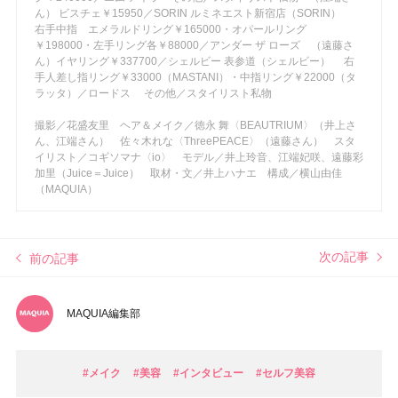
ん） ビスチェ￥15950／SORIN ルミネエスト新宿店（SORIN）
右手中指 エメラルドリング￥165000・オパールリング
￥198000・左手リング各￥88000／アンダー ザ ローズ （遠藤さ
ん）イヤリング￥337700／シェルビー 表参道（シェルビー） 右
手人差し指リング￥33000（MASTANI）・中指リング￥22000（タ
ラッタ）／ロードス その他／スタイリスト私物
撮影／花盛友里 ヘア＆メイク／徳永 舞〈BEAUTRIUM〉（井上さ
ん、江端さん） 佐々木れな〈ThreePEACE〉（遠藤さん） スタ
イリスト／コギソマナ〈io〉 モデル／井上玲音、江端妃咲、遠藤彩
加里（Juice＝Juice） 取材・文／井上ハナエ 構成／横山由佳
（MAQUIA）
次の記事
前の記事
MAQUIA編集部
#メイク
#美容
#インタビュー
#セルフ美容