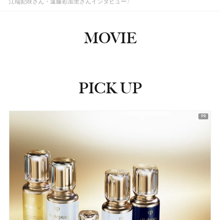
江端妃咲さん・遠藤彩加里さんインタビュー〉
MOVIE
PICK UP
ピックアップ