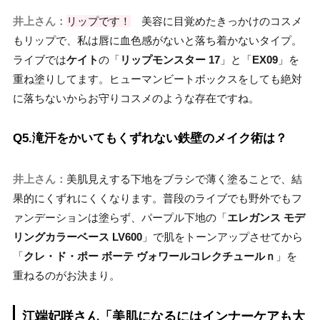
井上さん：
リップです！
美容に目覚めたきっかけのコスメ
もリップで、私は唇に血色感がないと落ち着かないタイプ。
ライブでは
ケイト
の「
リップモンスター 17
」と「
EX09
」を
重ね塗りしてます。ヒューマンビートボックスをしても絶対
に落ちないからお守りコスメのような存在ですね。
Q5.滝汗をかいてもくずれない鉄壁のメイク術は？
井上さん：
美肌見えする下地をブラシで薄く塗ることで、結
果的にくずれにくくなります。普段のライブでも野外でもフ
ァンデーションは塗らず、パープル下地の「
エレガンス モデ
リングカラーベース LV600
」で肌をトーンアップさせてから
「
クレ・ド・ポー ボーテ ヴォワールコレクチュールｎ
」を
重ねるのがお決まり。
江端妃咲さん「美肌になるにはインナーケアも大