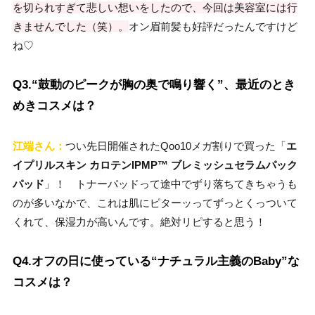
を切られすぎて悲しい想いをしたので、今回は美容室には行
きませんでした（笑）。
オン眉前髪も好評だったんですけど
ね♡
Q3.“鼓動のピークが胸の奥で鳴り響く”、最近のとき
めきコスメは？
江端さん：
つい先日開催されたQoo10メガ割りで買った「
エ
イプリルスキン カロテンIPMP™ ブレミッシュセラムパック
パッド
」！ トナーパッドって途中でずり落ちてきちゃうも
のが多いなかで、これは肌にピターッってずっとくっついて
くれて、保湿力が高いんです。絶対リピすると思う！
Q4.オフの日に使っている“ナチュラル主義のBaby”な
コスメは？