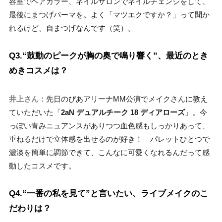
容室でヘアカラー、ネイルサロンでネイルチェンジをして、
最後にまつげパーマを。よく「マツエクですか？」って聞か
れるけど、自まつげなんです（笑）。
Q3.“鼓動のピークが胸の奥で鳴り響く”、最近のとき
めきコスメは？
井上さん：
先日のぴあアリーナMM公演でメイクさんに教え
ていただいた「
2aN デュアルチーク 18 ディアローズ
」。今
っぽい青みニュアンスがありつつ血色感もしっかりあって、
重ねるだけで立体感を出せるのが好き！ パレットひとつで
濃淡を簡単に調節できて、こんなに可愛くなれるんだって感
動したコスメです。
Q4.“一番の私を見て”と言いたい、ライブメイクのこ
だわりは？