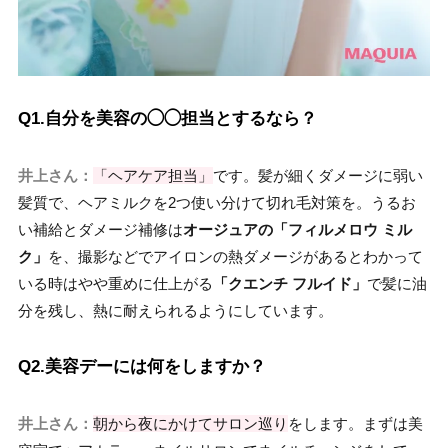
Q1.自分を美容の◯◯担当とするなら？
井上さん：
「ヘアケア担当」
です。髪が細くダメージに弱い
髪質で、ヘアミルクを2つ使い分けて切れ毛対策を。うるお
い補給とダメージ補修は
オージュアの「フィルメロウ ミル
ク」
を、撮影などでアイロンの熱ダメージがあるとわかって
いる時はやや重めに仕上がる
「クエンチ フルイド」
で髪に油
分を残し、熱に耐えられるようにしています。
Q2.美容デーには何をしますか？
井上さん：
朝から夜にかけてサロン巡り
をします。まずは美