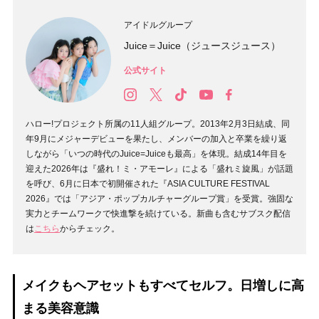
アイドルグループ
Juice＝Juice（ジュースジュース）
公式サイト
ハロー!プロジェクト所属の11人組グループ。2013年2月3日結成、同
年9月にメジャーデビューを果たし、メンバーの加入と卒業を繰り返
しながら「いつの時代のJuice=Juiceも最高」を体現。結成14年目を
迎えた2026年は『盛れ！ミ・アモーレ』による「盛れミ旋風」が話題
を呼び、6月に日本で初開催された『ASIA CULTURE FESTIVAL
2026』では「アジア・ポップカルチャーグループ賞」を受賞。強固な
実力とチームワークで快進撃を続けている。新曲も含むサブスク配信
は
こちら
からチェック。
メイクもヘアセットもすべてセルフ。日増しに高
まる美容意識