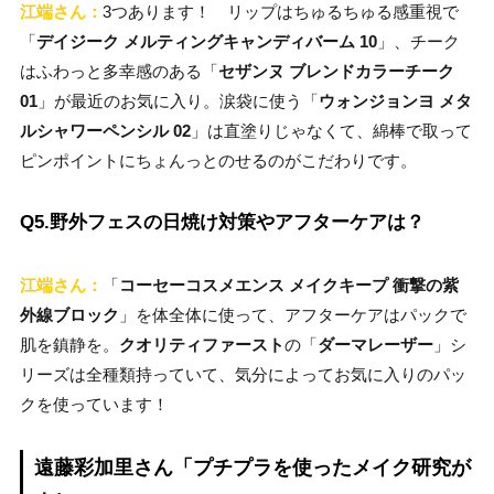
江端さん：
3つあります！
リップはちゅるちゅる感重視で
「
デイジーク メルティングキャンディバーム 10
」、チーク
はふわっと多幸感のある「
セザンヌ ブレンドカラーチーク
01
」が最近のお気に入り。涙袋に使う「
ウォンジョンヨ メタ
ルシャワーペンシル 02
」は直塗りじゃなくて、綿棒で取って
ピンポイントにちょんっとのせるのがこだわりです。
Q5.野外フェスの日焼け対策やアフターケアは？
江端さん：
「
コーセーコスメエンス メイクキープ 衝撃の紫
外線ブロック
」を体全体に使って、アフターケアはパックで
肌を鎮静を。
クオリティファースト
の「
ダーマレーザー
」シ
リーズは全種類持っていて、気分によってお気に入りのパッ
クを使っています！
遠藤彩加里さん「プチプラを使ったメイク研究が