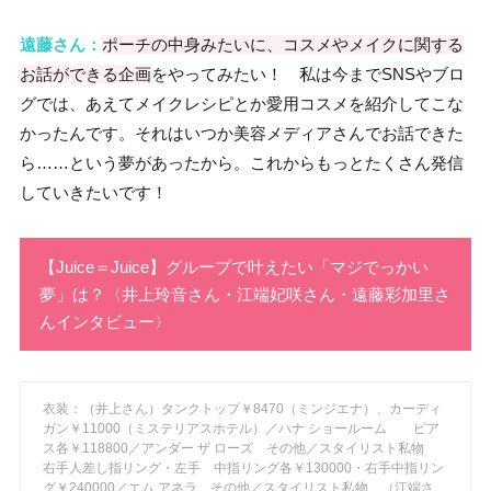
遠藤さん：
ポーチの中身みたいに、コスメやメイクに関する
お話ができる企画
をやってみたい！ 私は今までSNSやブロ
グでは、あえてメイクレシピとか愛用コスメを紹介してこな
かったんです。それはいつか美容メディアさんでお話できた
ら……という夢があったから。これからもっとたくさん発信
していきたいです！
【Juice＝Juice】グループで叶えたい「マジでっかい
夢」は？〈井上玲音さん・江端妃咲さん・遠藤彩加里さ
んインタビュー〉
衣装：（井上さん）タンクトップ￥8470（ミンジエナ）、カーディ
ガン￥11000（ミステリアスホテル）／ハナ ショールーム ピア
ス各￥118800／アンダー ザ ローズ その他／スタイリスト私物
右手人差し指リング・左手 中指リング各￥130000・右手中指リン
グ￥240000／エム アネラ その他／スタイリスト私物 （江端さ