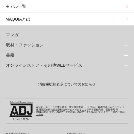
モデル一覧
山本舞香のBeauty Script
MAQUIAとは
マンガ
取材・ファッション
少年マンガ
週刊少年ジャンプ
書籍
青年マンガ
ファッション・美容
ジャンプSQ
少年ジャンプ+
Seventeen
オンラインストア・その他WEBサービス
少女マンガ
芸能・情報・スポーツ
文芸・文庫・総合
Vジャンプ
ジャンプTOON
non-no
ジャンプTOON
Myojo
すばる
女性マンガ
学芸・ノンフィクション・新書
オンラインストア
最強ジャンプ
ZEBRACK
BAILA
ZEBRACK
週プレNEWS
小説すばる
ジャンプTOON
1日5分で、明日は変わる よみタイ yomitai
OTO
消費税総額表示についてのお知らせ
ライトノベル・ノベライズ
その他WEBサービス
少年ジャンプ+
S-MANGA
MAQUIA
S-MANGA
週プレ グラジャパ!
集英社 文芸ステーション
ZEBRACK
集英社学芸部 - 学芸・ノンフィクション
SHUEISHA MANGA-ART HERITAGE
ジャンプTOON
集英社オレンジ文庫
集英社アドナビ
キッズ
集英社ジャンプリミックス
SPUR
集英社コミック文庫
Sportiva
web 集英社文庫
S-MANGA
集英社ビジネス書
ジャンプキャラクターズストア
ZEBRACK
JUMP j-BOOKS
集英社エディターズ・ラボ
集英社コミック文庫
LEE
集英社みらい文庫
りぼん
パラスポ
青春と読書
集英社コミック文庫
集英社新書
HAPPY PLUS STORE
ABJマークは、この電子書店・電子書籍配信サービスが、著作権者からコンテンツ
ジャンプルーキー！
ダッシュエックス文庫公式サイト
使用許諾を得た正規版配信サービスであることを示す登録商標（登録番号 第
週刊ヤングジャンプ
eclat
集英社の児童図書 S-KIDS.LAND
6091713号）です。ABJマークの詳細、ABJマークを掲示しているサービスの一覧は
マーガレット
アジア人物史
こちら
マンガMee公式サイト
集英社新書プラス - 知の水先案内人
SHUEISHA VOX
S-MANGA
集英社Webマガジン コバルト
ヤングジャンプ定期購読デジタル
T JAPAN
別冊マーガレット
リマコミ
kotoba
LEEマルシェ
集英社ジャンプリミックス
シフォン文庫
ヤンジャン！
HAPPY PLUS ONE
マンガMee公式サイト
マンガMeets
e!集英社
SHOP Marisol
集英社コミック文庫
集英社女性誌ポータル
広告掲載について