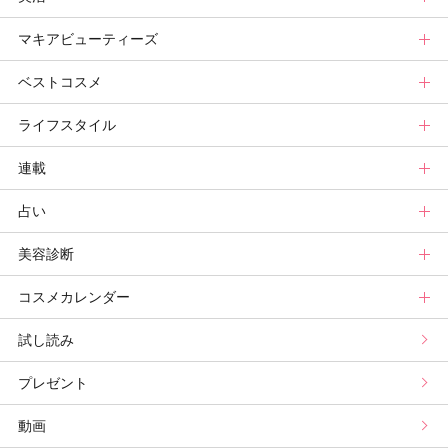
マキアビューティーズ
メイク診断
新色コスメスウォッチ
ヘアカタログ
ニュース
美活トップ
ベストコスメ
ビューティ速報
ヘアまとめ
ボディケアまとめ
美活グランプリ
マキアビューティーズトップ
ライフスタイル
ヘア診断
ボディケア診断
ヘルスケア・ダイエット
TOPビューティーズ一覧
ベストコスメトップ
連載
ビューティーズ一覧
ベストコスメ
ライフスタイルトップ
占い
記事ランキング
読者ベスコス
ニュース
連載トップ
美容診断
メンバーランキング
プチプラコスメグランプリ
ライフスタイルまとめ
マキアエディターズのオッス！推しコス
占いトップ
コスメカレンダー
ブライトニング・UVグランプリ
ライフスタイル診断
小林ひろ美のキレイはかけ算
Keikoの月星座占い
美容診断トップ
試し読み
プリュスベスコス
小田ユイコのマニアックビューティREPORT
三島キアリーの12星座別 恋愛運&美容運
パーソナルカラー診断
コスメカレンダートップ
プレゼント
野毛まゆりの実況野毛Channel
動物キャラナビ占い
顔タイプ髪型診断
検索
動画
星谷菜々の美に効くスイーツ
ムーン・リーの運を呼び寄せる香り