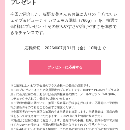
プレゼント
今回ご紹介した、板野友美さんもお気に入りの「ザバス シ
ェイプ＆ビューティ カフェモカ風味（760g）」を、抽選で
6名様にプレゼント! その飲みやすさや溶けやすさを体験で
きるチャンスです。
応募締切 2026年07月31日（金） 10時まで
プレゼントに応募する
※ご応募にはハピプラ会員のプラス会員への登録が必要です。
※このプレゼントはマキア会員限定のプレゼントです。HAPPY PLUSの「プラス会
員」に会員登録の際、あるいは会員情報変更の際に、メールマガジン「MAQUIA」
にチェックを入れて、登録をお願いいたします。
※ご登録の情報に基づいて、抽選・発送等の手続きを行います。応募前にご登録情
報が最新のものであることを必ずご確認ください。
※全応募者の中から厳正な抽選のうえ当選者を決定します。当選発表は、賞品の発
送をもってかえさせていただきます。（2026年8月上旬頃に発送予定）
※賞品はご登録の住所にお送りします。登録情報の不備、転居、長期不在等でお届
けできなかった場合は、当選の権利は無効となりますのでご了承ください。
※ご応募いただいた方の個人情報は、この企画の遂行およびハピプラの進行運営の