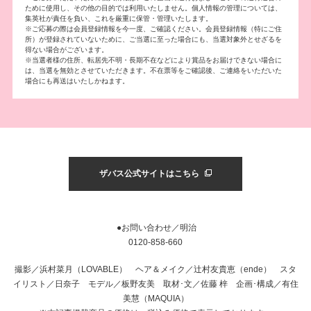
ために使用し、その他の目的では利用いたしません。個人情報の管理については、
集英社が責任を負い、これを厳重に保管・管理いたします。
※ご応募の際は会員登録情報を今一度、ご確認ください。会員登録情報（特にご住
所）が登録されていないために、ご当選に至った場合にも、当選対象外とせざるを
得ない場合がございます。
※当選者様の住所、転居先不明・長期不在などにより賞品をお届けできない場合に
は、当選を無効とさせていただきます。不在票等をご確認後、ご連絡をいただいた
場合にも再送はいたしかねます。
ザバス公式サイトはこちら
●お問い合わせ／明治
0120-858-660
撮影／浜村菜月（LOVABLE） ヘア＆メイク／辻村友貴恵（ende） スタ
イリスト／日奈子 モデル／板野友美 取材･文／佐藤 梓 企画･構成／有住
美慧（MAQUIA）