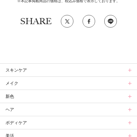
※本記事掲載商品の価格は、税込み価格で表示しております。
SHARE
スキンケア
メイク
スキンケアトップ
新色
ニュース
メイクトップ
ヘア
スキンケアまとめ
ニュース
新色トップ
ボディケア
スキンケア診断
メイクまとめ
クリスマスコフレ
ヘアトップ
美活
ベースメイクカタログ
秋新色
ニュース
ボディケアトップ