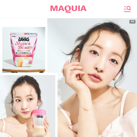
メニ
ザバス シェイプ&ビューティ