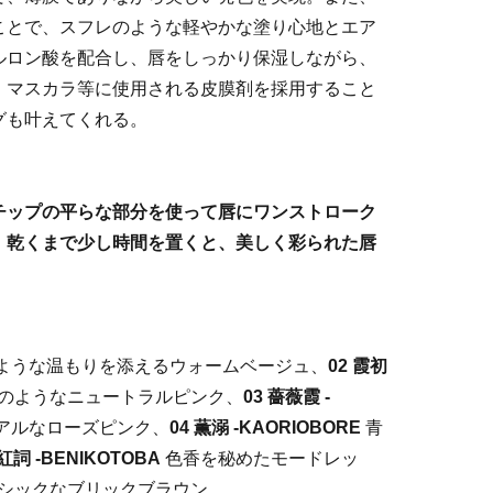
ことで、スフレのような軽やかな塗り心地とエア
ルロン酸を配合し、唇をしっかり保湿しながら、
。マスカラ等に使用される皮膜剤を採用すること
グも叶えてくれる。
チップの平らな部分を使って唇にワンストローク
、乾くまで少し時間を置くと、美しく彩られた唇
。
ような温もりを添えるウォームベージュ、
02 霞初
のようなニュートラルピンク、
03 薔薇霞 -
アルなローズピンク、
04 薫溺 -KAORIOBORE
青
 紅詞 -BENIKOTOBA
色香を秘めたモードレッ
シックなブリックブラウン