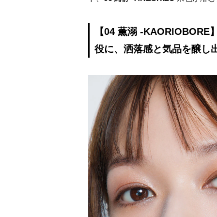
【04 薫溺 -KAORIOB
役に、洒落感と気品を醸し