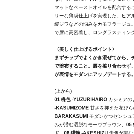
マットなペーストオイルを配合する
リーな薄膜仕上げを実現した。ヒア
縦ジワなどの悩みをカモフラージュ
で唇に高密着し、ロングラスティン
〈美しく仕上げるポイント〉
まずチップでよくかき混ぜてから、
で塗布すること。唇を擦り合わせず
が表情をモダンにアップデートする
(上から)
01 楪色 -YUZURIHAIRO
カシミアの
-KASUMIZOME
甘さを抑えた花びら
BARAKASUMI
モダンかつセンシュ
みが潜む洒脱なモーヴブラウン、
05
ド、
06 緋静 -AKESHIZU
朱色が潜む