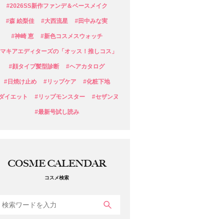
#2026SS新作ファンデ＆ベースメイク
#森 絵梨佳
#大西流星
#田中みな実
#神崎 恵
#新色コスメスウォッチ
#マキアエディターズの「オッス！推しコス」
#顔タイプ髪型診断
#ヘアカタログ
#日焼け止め
#リップケア
#化粧下地
#ダイエット
#リップモンスター
#セザンヌ
#最新号試し読み
COSME CALENDAR
コスメ検索
検索