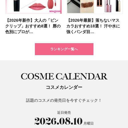
【2026年新作】大人の「ピン
【クリスマスコフレ2026】ク
【2026年最新】落ちないマス
【石井美保さん・50歳のボディ
【石井美保さんのおすすめお菓
【2026年夏】小顔に見えるボ
【ILLIT（アイリット）ライブ
【ルナソルアイシャドウ】アイ
【2026年最新】落ちないマス
【2026夏】「大人のニキビケ
シャネルの新作リップ「ルージ
【ニベア】美容液リップクリー
【40代以上におすすめのプロテ
【最新】髪のうねり・広がり・
【無印良品】スキンケア×衣料
ツヤ好きの人生チーク！エナモ
クリップ」おすすめ8選！ 唇の
リニークのホリデーコフレを一
カラおすすめ18選！ 汗や水に
ケア愛用品16選】首・手・バス
子＆お茶10選】手土産にもぴっ
ブの髪型37選！ レイヤー・切
レポ】TOYOTA ARENA
カラーレーションN新色・限定
カラおすすめ18選！ 汗や水に
ア」ランキングTOP5！＜マキ
ュ ココ イドゥラ グロス」全15
ム＆ボディスクラブが新登場！
イン10選】美と健康に不可欠な
くせ毛におすすめのシャンプー
素材の最強タッグで実現！ 着
ル メロウメルティングチーク
色別にプロが…
挙紹介！ 人気…
強くパンダ目…
トのパーツケ…
たり
りっぱなしな…
TOKY…
色をイエベ・ブ…
強くパンダ目…
アビューティ…
色スウォッ…
大人気の色付き…
タンパク質を…
17選
るだけで保湿でき…
限定〈102 ロ…
ランキング一覧へ
COSME CALENDAR
コスメカレンダー
話題のコスメの発売日を今すぐチェック！
近日発売
2026.08.10
月曜日