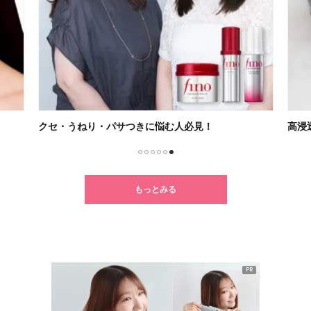
クセ・うねり・パサつきに悩む人必見！
高浸
1
2
3
4
5
6
もっとみる
PR