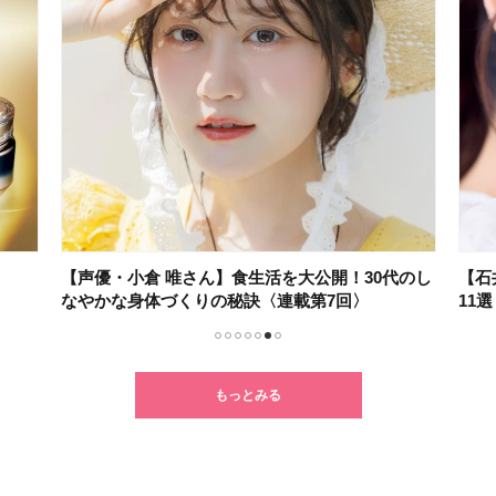
【声優・小倉 唯さん】食生活を大公開！30代のし
【石
なやかな身体づくりの秘訣〈連載第7回〉
11
1
2
3
4
5
6
7
もっとみる