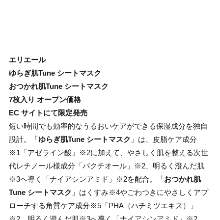
エリエール
ゆらぎ肌Tune シートマスク
おつかれ肌Tune シートマスク
7枚入り オープン価格
EC サイトにて限定発売
短い時間でも効率的なうるおいケアができる保湿成分を独自
設計。「
ゆらぎ肌Tune シートマスク
」は、皮脂ケア成分
※1「アゼライン酸」※2に加えて、やさしく肌を整える次世
代レチノール様成分「バクチオール」※2、明るく澄んだ肌
※3へ導く「ナイアシンアミド」※2を配合。「
おつかれ肌
Tune シートマスク
」はくすみ※4やごわつきにやさしくアプ
ローチする角質ケア成分※5「PHA（ハチミツエキス）」
※2、明るく澄んだ肌※3へ導く「ナイアシンアミド」※2、