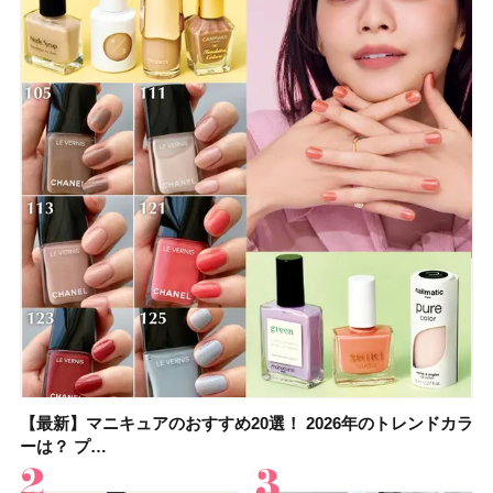
【最新】マニキュアのおすすめ20選！ 2026年のトレンドカラ
大野真理子さんのリピ買い「ブライトニング」14選！ 透明肌
【最新】マニキュアのおすすめ20選！ 2026年のトレンドカラ
【2026夏】「香水・フレグランス」ランキングTOP5！＜美
【板野友美さんの美活】「実はうねりやすいクセ毛なんで
【2026年夏】40代におすすめの髪型30選！ 若く見える・手
【フォロー＆いいねで当たる】中国割烹旅館 掬水亭の宿泊券
【セザンヌ】「ブライトカラーシーラー」新色グリーンが8/7
ーは？ プ…
の秘訣を公開
ーは？ プ…
容マニア・マ…
す」美しいロングヘア…
入れが楽な…
を1組2名様にプ…
に発売｜既存色…