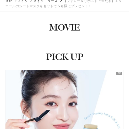
TOP
メイク
メイクニュース
【フォロー＆リポストで当たる】エリ
エールのシートマスクをセットで５名様にプレゼント！
MOVIE
PICK UP
ピックアップ