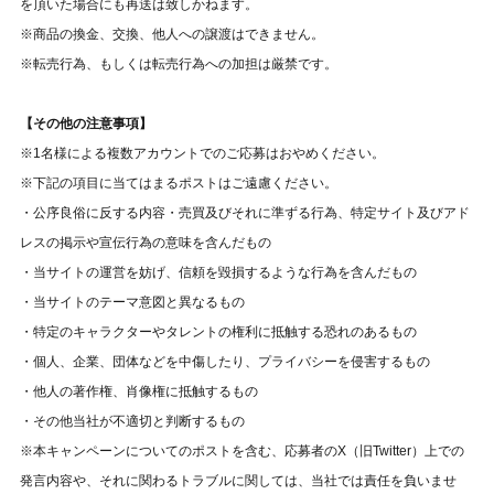
を頂いた場合にも再送は致しかねます。
※商品の換金、交換、他人への譲渡はできません。
※転売行為、もしくは転売行為への加担は厳禁です。
【その他の注意事項】
※1名様による複数アカウントでのご応募はおやめください。
※下記の項目に当てはまるポストはご遠慮ください。
・公序良俗に反する内容・売買及びそれに準ずる行為、特定サイト及びアド
レスの掲示や宣伝行為の意味を含んだもの
・当サイトの運営を妨げ、信頼を毀損するような行為を含んだもの
・当サイトのテーマ意図と異なるもの
・特定のキャラクターやタレントの権利に抵触する恐れのあるもの
・個人、企業、団体などを中傷したり、プライバシーを侵害するもの
・他人の著作権、肖像権に抵触するもの
・その他当社が不適切と判断するもの
※本キャンペーンについてのポストを含む、応募者のX（旧Twitter）上での
発言内容や、それに関わるトラブルに関しては、当社では責任を負いませ