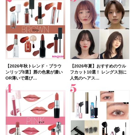
【2026年秋トレンド・ブラウ
【石井美保さん】おすすめの
【2026年秋トレンド・ブラウ
【2026年】ボディ用日焼け止
【簡単・夏バテ防止レシピ12
【2026年夏】おすすめのウル
【鈴木えみさんの愛用品30選】
【セザンヌ】8/7新色追加！
【2026年夏】おすすめのウル
【上田竜也さんのマイベストコ
【2026年新作】大人の「ピン
【クリスマスコフレ2026】
【美容系・伊能忠敬界隈】上西
【2026年夏】おすすめの髪型
【橋本環奈さんの美容Q&A】
【スック2026新作】秋コレク
ンリップ8選】唇の色素が濃い
「ブライトニング」11選！ ス
ンリップ8選】唇の色素が濃い
めUVのおすすめ20選！ この夏
選】食欲がない日にもおすす
フカット10選！ レングス別に
コスメ・スキンケア・ヘアケア
「ウォータリーティントリップ
フカット10選！ レングス別に
スメ５選】大人になって開眼し
クリップ」おすすめ8選！ 唇の
HACCIのホリデーギフトが豪華
星来さんは5年間1日1万歩を継
36選！ショート・ボブ・ミディ
顔用コスメで全身ケア！「お尻
ションを全品スウォッチ&イエ
OR薄いで選び…
キンケアからサプ…
OR薄いで選び…
注目の人気…
め！ さっぱりご飯…
人気のヘアス…
etc.お気に…
」10モモピュ…
人気のヘアス…
たからこそ愛が深…
色別にプロが…
すぎると話題…
続！ 歩くとき…
アム・ロング…
や脚も喜んでくれ…
ベブルベ分け！