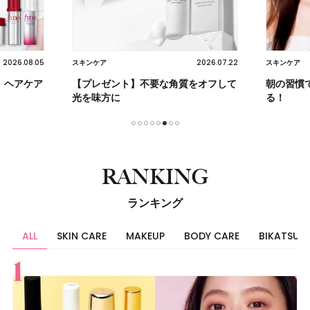
2026.08.05
2026.07.22
スキンケア
スキンケア
】ヘアケア
【プレゼント】不要な角質をオフして
朝の習慣
光を味方に
る！
1
2
3
4
5
6
7
8
RANKING
ランキング
ALL
SKIN CARE
MAKEUP
BODY CARE
BIKATSU
すべて
スキンケア
メイク
ボディケア
美活
ヘア
ライフスタイル
ビューティーズ