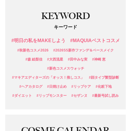
KEYWORD
キーワード
#明日の私をMAKEしよう
#MAQUIAベストコスメ
#秋新色コスメ2026
#2026SS新作ファンデ＆ベースメイク
#森 絵梨佳
#大西流星
#田中みな実
#神崎 恵
#新色コスメスウォッチ
#マキアエディターズの「オッス！推しコス」
#顔タイプ髪型診断
#ヘアカタログ
#日焼け止め
#リップケア
#化粧下地
#ダイエット
#リップモンスター
#セザンヌ
#最新号試し読み
COSME CALENDAR