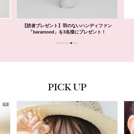
【読者プレゼント】羽のないハンディファン
「baramood」を3名様にプレゼント！
1
2
3
4
5
6
7
8
PICK UP
ピックアップ