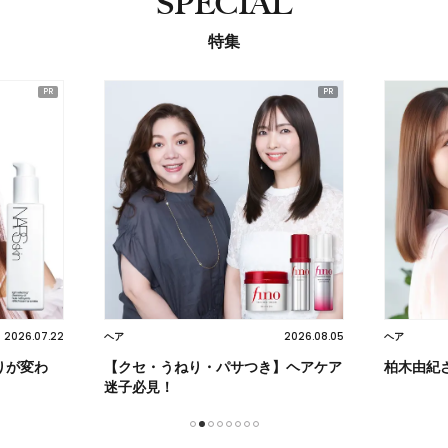
SPECIAL
特集
2026.08.05
2026.07.17
ヘア
美活
】ヘアケア
柏木由紀さんも感動！
注目の炭
プ！
1
2
3
4
5
6
7
8