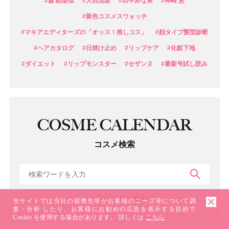
#森 絵梨佳
#大西流星
#田中みな実
#神崎 恵
#新色コスメスウォッチ
#マキアエディターズの「オッス！推しコス」
#顔タイプ髪型診断
#ヘアカタログ
#日焼け止め
#リップケア
#化粧下地
#ダイエット
#リップモンスター
#セザンヌ
#最新号試し読み
COSME CALENDAR
コスメ検索
検索
キーワードから探す
当サイトでは当社の提携先等がお客様のニーズ等について調
査・分析 したり、お客様にお勧めの広告を表示する目的で
Cookie を使用する場合があります。 詳しくは
こちら