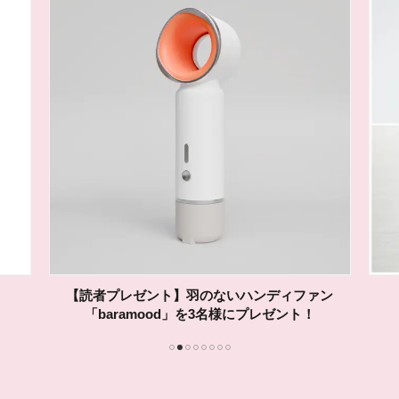
&ONDOの「COOL遮熱 ハット」または「ドライ
ソックス」を各1名様に！
1
2
3
4
5
6
7
8