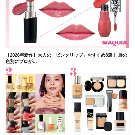
【2026年新作】大人の「ピンクリップ」おすすめ8選！ 唇の
【上田竜也さんのマイベストコスメ５選】大人になって開眼
【2026年新作】大人の「ピンクリップ」おすすめ8選！ 唇の
【2026夏】「香水・フレグランス」ランキングTOP5！＜美
【2026年最新】ダイエットや腸活におすすめの食品・ドリン
【2026年夏】40代におすすめの髪型30選！ 若く見える・手
【フォロー＆いいねで当たる】中国割烹旅館 掬水亭の宿泊券
【セザンヌ】8/7新色追加！「ウォータリーティントリップ
色別にプロが…
したからこそ愛が深…
色別にプロが…
容マニア・マ…
ク6選！ 美活…
入れが楽な…
を1組2名様にプ…
」10モモピュ…