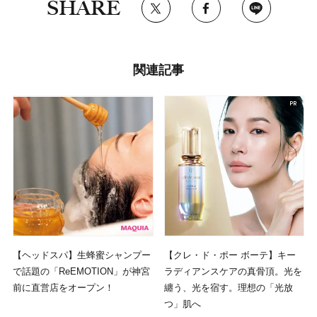
SHARE
関連記事
【ヘッドスパ】生蜂蜜シャンプー
【クレ・ド・ポー ボーテ】キー
で話題の「ReEMOTION」が神宮
ラディアンスケアの真骨頂。光を
前に直営店をオープン！
纏う、光を宿す。理想の「光放
つ」肌へ