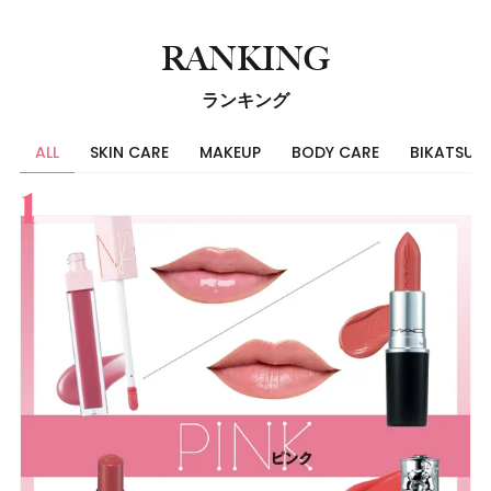
RANKING
ランキング
ALL
SKIN CARE
MAKEUP
BODY CARE
BIKATSU
すべて
スキンケア
メイク
ボディケア
美活
ヘア
ライフスタイル
ビューティーズ