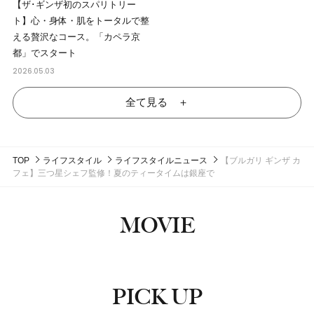
【ザ･ギンザ初のスパリトリー
ト】心・身体・肌をトータルで整
える贅沢なコース。「カペラ京
都」でスタート
2026.05.03
全て見る ＋
TOP
ライフスタイル
ライフスタイルニュース
【ブルガリ ギンザ カ
フェ】三つ星シェフ監修！夏のティータイムは銀座で
MOVIE
PICK UP
ピックアップ