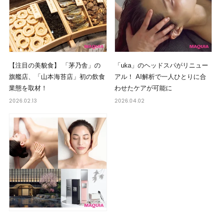
【注目の美貌食】 「茅乃舎」の
「uka」のヘッドスパがリニュー
旗艦店、「山本海苔店」初の飲食
アル！ AI解析で一人ひとりに合
業態を取材！
わせたケアが可能に
2026.02.13
2026.04.02