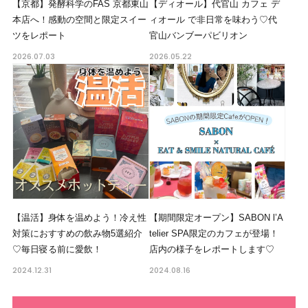
⁠【京都】発酵科学のFAS 京都東山
【ディオール】代官山 カフェ デ
本店へ！感動の空間と限定スイー
ィオール で非日常を味わう♡代
ツをレポート⁠
官山バンブーパビリオン
2026.07.03
2026.05.22
【温活】身体を温めよう！冷え性
【期間限定オープン】SABON l’A
対策におすすめの飲み物5選紹介
telier SPA限定のカフェが登場！
♡毎日寝る前に愛飲！
店内の様子をレポートします♡
2024.12.31
2024.08.16