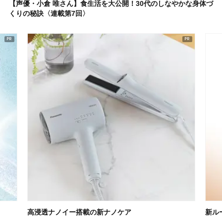
【声優・小倉 唯さん】食生活を大公開！30代のしなやかな身体づ
くりの秘訣〈連載第7回〉
新ルーティン「朝レチ・夜レチ」
無重