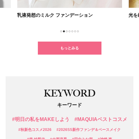
光を紡ぐケアで未来の肌を思いのままに
新し
1
2
3
4
5
6
7
もっとみる
KEYWORD
キーワード
#明日の私をMAKEしよう
#MAQUIAベストコスメ
#秋新色コスメ2026
#2026SS新作ファンデ＆ベースメイク