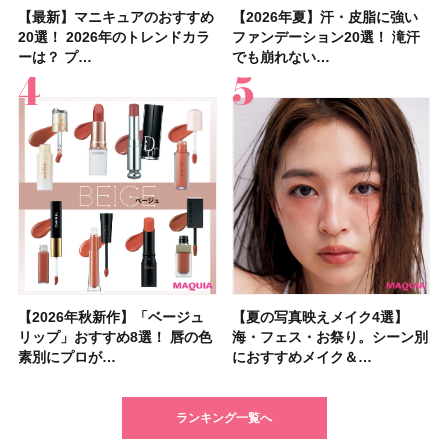
【最新】マニキュアのおすすめ
【石井美保さん】おすすめの
【最新】マニキュアのおすすめ
【2026年】ボディ用日焼け止
【2026夏】「歯磨き粉・オー
【2026年夏】おすすめの髪型
【鈴木えみさんの愛用品30選】
【ルナソルアイシャドウ】アイ
【2026年夏】汗・皮脂に強い
【クリスマスコフレ2026】ク
【2026年夏】汗・皮脂に強い
【2026夏】「リップケア」ラ
【板野友美さんの美活】「最
【2026年夏】小顔に見えるボ
【無印良品】スキンケア×衣料
【セザンヌ】「ブライトカラー
20選！ 2026年のトレンドカラ
「ブライトニング」11選！ ス
20選！ 2026年のトレンドカラ
めUVのおすすめ20選！ この夏
ラルケア」ランキングTOP5！
36選！ショート・ボブ・ミディ
コスメ・スキンケア・ヘアケア
カラーレーションN新色・限定
ファンデーション20選！ 滝汗
リニークのホリデーコフレを一
ファンデーション20選！ 滝汗
ンキングTOP5！＜美容マニア
近、下の歯の矯正を再開したん
ブの髪型37選！ レイヤー・切
素材の最強タッグで実現！ 着
シーラー」新色グリーンが8/7
ーは？ プ…
キンケアからサプ…
ーは？ プ…
注目の人気…
＜美容マニア…
アム・ロング…
etc.お気に…
色をイエベ・ブ…
でも崩れない…
挙紹介！ 人気…
でも崩れない…
集団・マキア…
です」オーラルケア…
りっぱなしな…
るだけで保湿でき…
に発売｜既存色…
【2026年秋新作】「ベージュ
【2026夏】「シートマスク・
【2026年秋新作】「ベージュ
【ニベア】美容液リップクリー
【2026夏】「インナーケア・
【最新】髪のうねり・広がり・
【2026年8月の一粒万倍日】お
【ジョー マローン ロンドン】
【夏の写真映えメイク4選】
【2026夏】「洗顔料」ランキ
【夏の写真映えメイク4選】
【石井美保さん・50歳のボディ
【石井美保さんのおすすめお菓
【2026年夏】透明感カラーの
【読者プレゼント】羽の見えな
先行販売でゲット🧡LUNASOL
リップ」おすすめ8選！ 唇の色
パック」ランキングTOP5！＜
リップ」おすすめ8選！ 唇の色
ム＆ボディスクラブが新登場！
サプリ」ランキングTOP5！＜
くせ毛におすすめのシャンプー
すすめの開運コスメ＆美容アイ
大人気フレグランス「ウッド
海・フェス・お祭り。シーン別
ングTOP5！＜マキアビューテ
海・フェス・お祭り。シーン別
ケア愛用品16選】首・手・バス
子＆お茶10選】手土産にもぴっ
髪色おすすめ20選！ ブリーチ
いハンディファン
アイカラーレーションN 23
素別にプロが…
マキアビュー…
素別にプロが…
大人気の色付き…
美容マニア集…
17選
テム10選！
セージ ＆ シ…
におすすめメイク＆…
ィーズが投票…
におすすめメイク＆…
トのパーツケ…
たり
あり・なし別…
「baramood」を3名様…
Rosy…
ランキング一覧へ