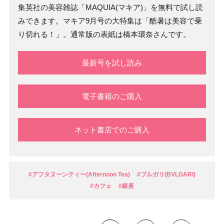
集英社の美容雑誌「MAQUIA(マキア)」を無料で試し読
みできます。マキア9月号の大特集は「酷暑は美容で乗
り切れる！」。通常版の表紙は橋本環奈さんです。
最新号を試し読み
電子書籍のご購入
ネット書店でのご購入
#アフタヌーンティー(Afternoon Tea)
#ブルガリ(BVLGARI)
#カフェ
#銀座