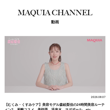
MAQUIA CHANNEL
動画
2026.08.07
【むくみ・くすみケア】美容モデル森絵梨佳の24時間美容ルーテ
ィン? 炭酸コスメ、美顔器、温泉水、ヨガポール…etc