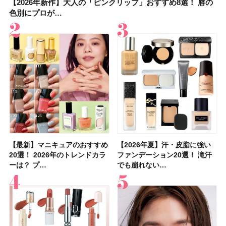
【2026年新作】大人の「ピンクリップ」おすすめ8選！ 唇の
【上田竜也さんのマイベストコスメ５選】大人になって開眼
【2026年新作】大人の「ピンクリップ」おすすめ8選！ 唇の
【2026夏】「香水・フレグランス」ランキングTOP5！＜美
【2026年最新】ダイエットや腸活におすすめの食品・ドリン
【2026年夏】40代におすすめの髪型30選！ 若く見える・手
【フォロー＆いいねで当たる】中国割烹旅館 掬水亭の宿泊券
【セザンヌ】8/7新色追加！「ウォータリーティントリップ
色別にプロが…
したからこそ愛が深…
色別にプロが…
容マニア・マ…
ク6選！ 美活…
入れが楽な…
を1組2名様にプ…
」10モモピュ…
【最新】マニキュアのおすすめ
【石井美保さん】おすすめの
【最新】マニキュアのおすすめ
【2026年】ボディ用日焼け止
【2026夏】「歯磨き粉・オー
【2026年夏】おすすめの髪型
【鈴木えみさんの愛用品30選】
【ルナソルアイシャドウ】アイ
【2026年夏】汗・皮脂に強い
【クリスマスコフレ2026】ク
【2026年夏】汗・皮脂に強い
【2026夏】「リップケア」ラ
【板野友美さんの美活】「最
【2026年夏】小顔に見えるボ
【無印良品】スキンケア×衣料
【セザンヌ】「ブライトカラー
20選！ 2026年のトレンドカラ
「ブライトニング」11選！ ス
20選！ 2026年のトレンドカラ
めUVのおすすめ20選！ この夏
ラルケア」ランキングTOP5！
36選！ショート・ボブ・ミディ
コスメ・スキンケア・ヘアケア
カラーレーションN新色・限定
ファンデーション20選！ 滝汗
リニークのホリデーコフレを一
ファンデーション20選！ 滝汗
ンキングTOP5！＜美容マニア
近、下の歯の矯正を再開したん
ブの髪型37選！ レイヤー・切
素材の最強タッグで実現！ 着
シーラー」新色グリーンが8/7
ーは？ プ…
キンケアからサプ…
ーは？ プ…
注目の人気…
＜美容マニア…
アム・ロング…
etc.お気に…
色をイエベ・ブ…
でも崩れない…
挙紹介！ 人気…
でも崩れない…
集団・マキア…
です」オーラルケア…
りっぱなしな…
るだけで保湿でき…
に発売｜既存色…