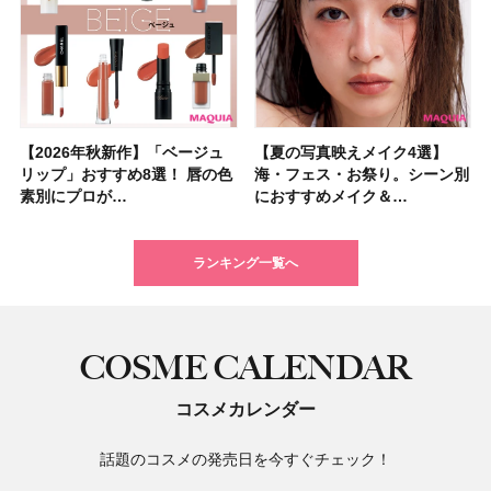
【2026年秋新作】「ベージュ
【2026夏】「シートマスク・
【2026年秋新作】「ベージュ
【ニベア】美容液リップクリー
【2026夏】「インナーケア・
【最新】髪のうねり・広がり・
【2026年8月の一粒万倍日】お
【ジョー マローン ロンドン】
【夏の写真映えメイク4選】
【2026夏】「洗顔料」ランキ
【夏の写真映えメイク4選】
【石井美保さん・50歳のボディ
【石井美保さんのおすすめお菓
【2026年夏】透明感カラーの
【読者プレゼント】羽の見えな
先行販売でゲット🧡LUNASOL
リップ」おすすめ8選！ 唇の色
パック」ランキングTOP5！＜
リップ」おすすめ8選！ 唇の色
ム＆ボディスクラブが新登場！
サプリ」ランキングTOP5！＜
くせ毛におすすめのシャンプー
すすめの開運コスメ＆美容アイ
大人気フレグランス「ウッド
海・フェス・お祭り。シーン別
ングTOP5！＜マキアビューテ
海・フェス・お祭り。シーン別
ケア愛用品16選】首・手・バス
子＆お茶10選】手土産にもぴっ
髪色おすすめ20選！ ブリーチ
いハンディファン
アイカラーレーションN 23
素別にプロが…
マキアビュー…
素別にプロが…
大人気の色付き…
美容マニア集…
17選
テム10選！
セージ ＆ シ…
におすすめメイク＆…
ィーズが投票…
におすすめメイク＆…
トのパーツケ…
たり
あり・なし別…
「baramood」を3名様…
Rosy…
ランキング一覧へ
COSME CALENDAR
コスメカレンダー
話題のコスメの発売日を今すぐチェック！