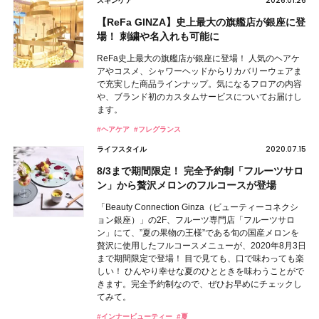
2026.01.26
スキンケア
【ReFa GINZA】史上最大の旗艦店が銀座に登
場！ 刺繍や名入れも可能に
ReFa史上最大の旗艦店が銀座に登場！ 人気のヘアケ
アやコスメ、シャワーヘッドからリカバリーウェアま
で充実した商品ラインナップ。気になるフロアの内容
や、ブランド初のカスタムサービスについてお届けし
ます。
#ヘアケア
#フレグランス
2020.07.15
ライフスタイル
8/3まで期間限定！ 完全予約制「フルーツサロ
ン」から贅沢メロンのフルコースが登場
「Beauty Connection Ginza（ビューティーコネクシ
ョン銀座）」の2F、フルーツ専門店「フルーツサロ
ン」にて、”夏の果物の王様”である旬の国産メロンを
贅沢に使用したフルコースメニューが、2020年8月3日
まで期間限定で登場！ 目で見ても、口で味わっても楽
しい！ ひんやり幸せな夏のひとときを味わうことがで
きます。完全予約制なので、ぜひお早めにチェックし
てみて。
#インナービューティー
#夏