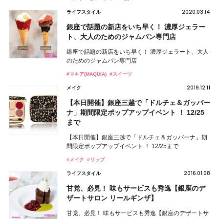
2020.03.14
ライフスタイル
銀座で話題の新店をいち早く！ 濃厚ジェラー
ト、大人のためのジャムパン専門店
銀座で話題の新店をいち早く！ 濃厚ジェラート、大人
のためのジャムパン専門店
#マキア(MAQUIA)
#スイーツ
2019.12.11
メイク
【本日開催】銀座三越で「ドルチェ＆ガッバー
ナ」期間限定ポップアップイベント ！ 12/25
まで
【本日開催】銀座三越で「ドルチェ＆ガッバーナ」期
間限定ポップアップイベント ！ 12/25まで
#メイク
#リップ
2016.01.08
ライフスタイル
甘党、必見！ 味もサービスも秀逸【銀座のデ
ザートサロン リールギンザ】
甘党、必見！ 味もサービスも秀逸【銀座のデザートサ