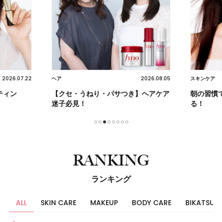
2026.07.22
2026.08.05
ヘア
スキンケア
ティン
【クセ・うねり・パサつき】ヘアケア
朝の習慣
迷子必見！
る！
1
2
3
4
5
6
7
8
RANKING
ランキング
ALL
SKIN CARE
MAKEUP
BODY CARE
BIKATSU