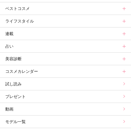
ベストコスメ
ビューティ速報
ヘアまとめ
ボディケアまとめ
美活グランプリ
マキアビューティーズトップ
ライフスタイル
ヘア診断
ボディケア診断
ヘルスケア・ダイエット
TOPビューティーズ一覧
ベストコスメトップ
連載
ビューティーズ一覧
ベストコスメ
ライフスタイルトップ
占い
記事ランキング
読者ベスコス
ニュース
連載トップ
美容診断
メンバーランキング
プチプラコスメグランプリ
ライフスタイルまとめ
マキアエディターズのオッス！推しコス
占いトップ
コスメカレンダー
ブライトニング・UVグランプリ
ライフスタイル診断
小林ひろ美のキレイはかけ算
Keikoの月星座占い
美容診断トップ
試し読み
プリュスベスコス
小田ユイコのマニアックビューティREPORT
三島キアリーの12星座別 恋愛運&美容運
パーソナルカラー診断
コスメカレンダートップ
プレゼント
野毛まゆりの実況野毛Channel
動物キャラナビ占い
顔タイプ髪型診断
検索
動画
星谷菜々の美に効くスイーツ
ムーン・リーの運を呼び寄せる香り
モデル一覧
山本舞香のBeauty Script