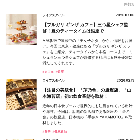
件数:8
2026.07.06
ライフスタイル
【ブルガリ ギンザ カフェ】三つ星シェフ監
修！夏のティータイムは銀座で
MAQUIAで連載中の「美女子ネタ」から、情報をお届
け。今回は東京・銀座にある「ブルガリ ギンザ カフ
ェ」をご紹介。ティータイムから本格コースまで、ミ
シュラン三つ星シェフが監修する料理は五感を優雅に
満たしてくれます。
#カフェ
#銀座
2026.02.13
ライフスタイル
【注目の美貌食】 「茅乃舎」の旗艦店、「山
本海苔店」初の飲食業態を取材！
近年の日本食ブームで世界的にも注目されている出汁
や海苔。今回は、話題の新店舗である銀座の 「茅乃
舎」の旗艦店、日本橋の「手巻き YAMAMOTO」を取
材しました。
#食事
#健康食品