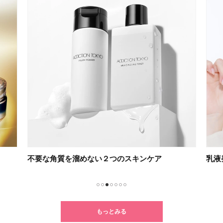
不要な角質を溜めない２つのスキンケア
乳液
1
2
3
4
5
6
7
もっとみる