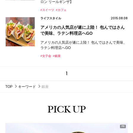
ロン リールギンザ】
#スイーツ
#カフェ
2015.08.08
ライフスタイル
アメリカの人気店が遂に上陸！ 包んではさん
で美味、ラテン料理店へGO
アメリカの人気店が遂に上陸！ 包んではさんで美味、
ラテン料理店へGO
#女子会
#銀座
1
TOP
キーワード
銀座
PICK UP
ピックアップ