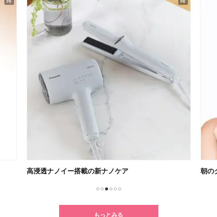
高浸透ナノイー搭載の新ナノケア
朝の
1
2
3
4
5
6
もっとみる