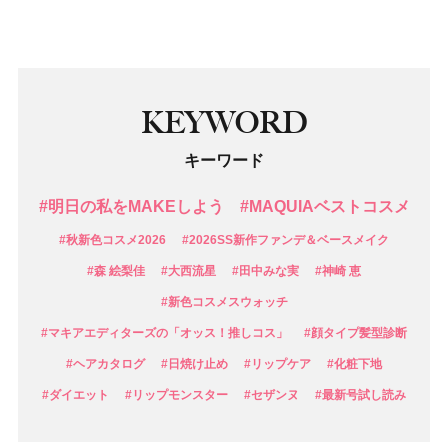
KEYWORD
キーワード
#明日の私をMAKEしよう
#MAQUIAベストコスメ
#秋新色コスメ2026
#2026SS新作ファンデ＆ベースメイク
#森 絵梨佳
#大西流星
#田中みな実
#神崎 恵
#新色コスメスウォッチ
#マキアエディターズの「オッス！推しコス」
#顔タイプ髪型診断
#ヘアカタログ
#日焼け止め
#リップケア
#化粧下地
#ダイエット
#リップモンスター
#セザンヌ
#最新号試し読み