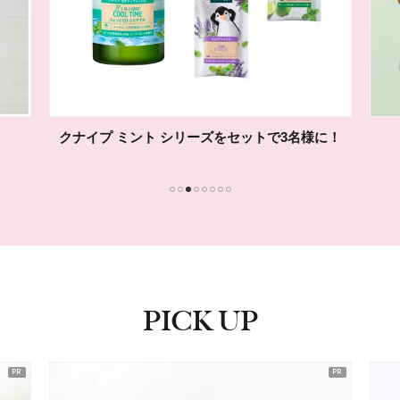
クナイプ ミント シリーズをセットで3名様に！
1
2
3
4
5
6
7
8
PICK UP
ピックアップ