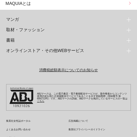
MAQUIAとは
マンガ
取材・ファッション
少年マンガ
週刊少年ジャンプ
書籍
青年マンガ
ファッション・美容
ジャンプSQ
少年ジャンプ+
Seventeen
オンラインストア・その他WEBサービス
少女マンガ
芸能・情報・スポーツ
文芸・文庫・総合
Vジャンプ
ジャンプTOON
non-no
ジャンプTOON
Myojo
すばる
女性マンガ
学芸・ノンフィクション・新書
オンラインストア
最強ジャンプ
ZEBRACK
BAILA
ZEBRACK
週プレNEWS
小説すばる
ジャンプTOON
1日5分で、明日は変わる よみタイ yomitai
OTO
消費税総額表示についてのお知らせ
ライトノベル・ノベライズ
その他WEBサービス
少年ジャンプ+
S-MANGA
MAQUIA
S-MANGA
週プレ グラジャパ!
集英社 文芸ステーション
ZEBRACK
集英社学芸部 - 学芸・ノンフィクション
SHUEISHA MANGA-ART HERITAGE
ジャンプTOON
集英社オレンジ文庫
集英社アドナビ
キッズ
集英社ジャンプリミックス
SPUR
集英社コミック文庫
Sportiva
web 集英社文庫
S-MANGA
集英社ビジネス書
ジャンプキャラクターズストア
ZEBRACK
JUMP j-BOOKS
集英社エディターズ・ラボ
集英社コミック文庫
LEE
集英社みらい文庫
りぼん
パラスポ
青春と読書
集英社コミック文庫
集英社新書
HAPPY PLUS STORE
ABJマークは、この電子書店・電子書籍配信サービスが、著作権者からコンテンツ
ジャンプルーキー！
ダッシュエックス文庫公式サイト
使用許諾を得た正規版配信サービスであることを示す登録商標（登録番号 第
週刊ヤングジャンプ
eclat
集英社の児童図書 S-KIDS.LAND
6091713号）です。ABJマークの詳細、ABJマークを掲示しているサービスの一覧は
マーガレット
アジア人物史
こちら
マンガMee公式サイト
集英社新書プラス - 知の水先案内人
SHUEISHA VOX
S-MANGA
集英社Webマガジン コバルト
ヤングジャンプ定期購読デジタル
T JAPAN
別冊マーガレット
リマコミ
kotoba
LEEマルシェ
集英社ジャンプリミックス
シフォン文庫
ヤンジャン！
HAPPY PLUS ONE
マンガMee公式サイト
マンガMeets
e!集英社
SHOP Marisol
集英社コミック文庫
集英社女性誌ポータル
広告掲載について
となりのヤングジャンプ
MEN'S NON-NO
リマコミ
Cookie
情報・知識＆オピニオン imidas
eclat premium
よくあるお問い合わせ
集英社プライバシーガイドライン
グランドジャンプ
UOMO
マンガMeets
Cocohana
mirabella