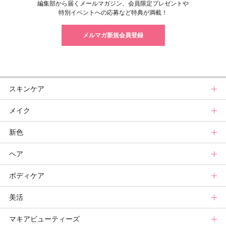
編集部から届くメールマガジン、会員限定プレゼントや
特別イベントへの応募など特典が満載！
メルマガ新規会員登録
スキンケア
メイク
スキンケアトップ
新色
ニュース
メイクトップ
ヘア
スキンケアまとめ
ニュース
新色トップ
ボディケア
スキンケア診断
メイクまとめ
クリスマスコフレ
ヘアトップ
美活
ベースメイクカタログ
秋新色
ニュース
ボディケアトップ
マキアビューティーズ
メイク診断
新色コスメスウォッチ
ヘアカタログ
ニュース
美活トップ