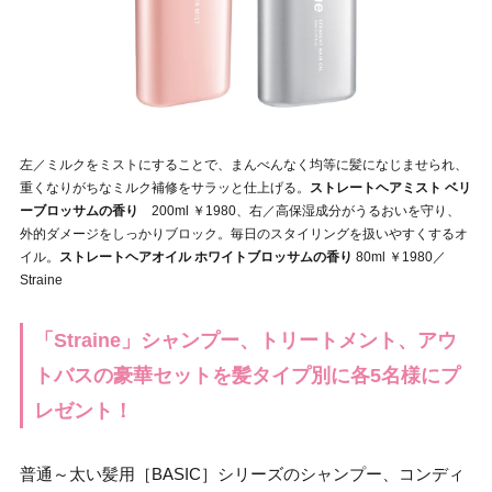
左／ミルクをミストにすることで、まんべんなく均等に髪になじませられ、
重くなりがちなミルク補修をサラッと仕上げる。
ストレートヘアミスト ベリ
ーブロッサムの香り
200ml ￥1980、右／高保湿成分がうるおいを守り、
外的ダメージをしっかりブロック。毎日のスタイリングを扱いやすくするオ
イル。
ストレートヘアオイル ホワイトブロッサムの香り
80ml ￥1980／
Straine
「Straine」シャンプー、トリートメント、アウ
トバスの豪華セットを髪タイプ別に各5名様にプ
レゼント！
普通～太い髪用［BASIC］シリーズのシャンプー、コンディ