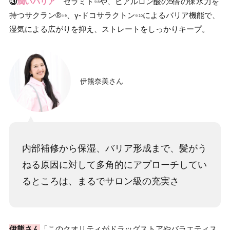
③
潤いバリア
セラミド
や、ヒアルロン酸の5倍の保水力を
※8
持つサクラン®
、γ-ドコサラクトン
によるバリア機能で、
※9
※10
湿気による広がりを抑え、ストレートをしっかりキープ。
伊熊奈美さん
内部補修から保湿、バリア形成まで、髪がう
ねる原因に対して多角的にアプローチしてい
るところは、まるでサロン級の充実さ
伊熊さん
「このクオリティがドラッグストアやバラエティス