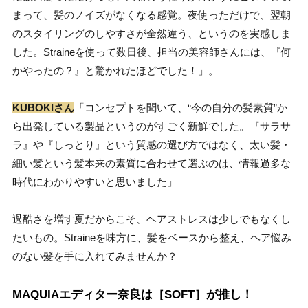
まって、髪のノイズがなくなる感覚。夜使っただけで、翌朝
のスタイリングのしやすさが全然違う、というのを実感しま
した。Straineを使って数日後、担当の美容師さんには、『何
かやったの？』と驚かれたほどでした！」。
KUBOKIさん
「コンセプトを聞いて、“今の自分の髪素質”か
ら出発している製品というのがすごく新鮮でした。『サラサ
ラ』や『しっとり』という質感の選び方ではなく、太い髪・
細い髪という髪本来の素質に合わせて選ぶのは、情報過多な
時代にわかりやすいと思いました」
過酷さを増す夏だからこそ、ヘアストレスは少しでもなくし
たいもの。Straineを味方に、髪をベースから整え、ヘア悩み
のない髪を手に入れてみませんか？
MAQUIAエディター奈良は［SOFT］が推し！