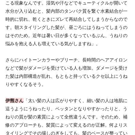
こる現象なんです。湿気や汗などでキューティクルが開いて
水分が入り込むと、髪内部のタンパク質を繋ぐ水素結合が一
時的に切れ、乾くときにズレて再結合してしまうからなので
す。朝スタイリングした髪が、昼ごろにはうねってしまうの
はそのため。近年は暑い日が多くなっているぶん、うねりの
悩みを抱える人も増えている気がしますね」。
さらにハイトーンカラーやブリーチ、長時間のヘアアイロン
などで髪がダメージを受けている人も増加。ダメージを受け
た髪は内部構造が乱れ、もともと持っているクセ以上にうね
りやすくなるそう。
伊熊さん
「太い髪の人は広がりやすく、細い髪の人は地肌に
這うようにうねったり、ペッタンとなりやすかったりと、う
ねりの質が髪の素質によって全然違うんです。そのため、補
修のアプローチも、髪質によって変えるのが正解。何よりス
タイリングでその場しのぎをしても、髪のベースが整ってい