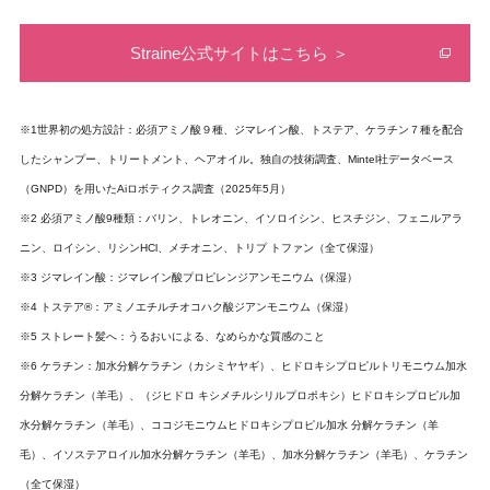
Straine公式サイトはこちら ＞
※1世界初の処方設計：必須アミノ酸９種、ジマレイン酸、トステア、ケラチン７種を配合
したシャンプー、トリートメント、ヘアオイル。独自の技術調査、Mintel社データベース
（GNPD）を用いたAiロボティクス調査（2025年5月）
※2 必須アミノ酸9種類：バリン、トレオニン、イソロイシン、ヒスチジン、フェニルアラ
ニン、ロイシン、リシンHCl、メチオニン、トリプ トファン（全て保湿）
※3 ジマレイン酸：ジマレイン酸プロピレンジアンモニウム（保湿）
※4 トステア®：アミノエチルチオコハク酸ジアンモニウム（保湿）
※5 ストレート髪へ：うるおいによる、なめらかな質感のこと
※6 ケラチン：加水分解ケラチン（カシミヤヤギ）、ヒドロキシプロピルトリモニウム加水
分解ケラチン（羊毛）、（ジヒドロ キシメチルシリルプロポキシ）ヒドロキシプロピル加
水分解ケラチン（羊毛）、ココジモニウムヒドロキシプロピル加水 分解ケラチン（羊
毛）、イソステアロイル加水分解ケラチン（羊毛）、加水分解ケラチン（羊毛）、ケラチン
（全て保湿）