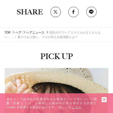
SHARE
TOP
ヘア
ヘアニュース
湿気や汗でヘアスタイルがまとまらな
い……！ 夏のうねり髪に、プロが答える最適解とは？
PICK UP
ピックアップ
当サイトでは当社の提携先等がお客様のニーズ等について調
査・分析 したり、お客様にお勧めの広告を表示する目的で
Cookie を使用する場合があります。 詳しくは
こちら