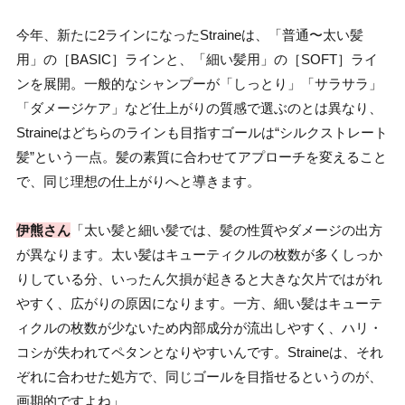
今年、新たに2ラインになったStraineは、「普通〜太い髪
用」の［BASIC］ラインと、「細い髪用」の［SOFT］ライ
ンを展開。一般的なシャンプーが「しっとり」「サラサラ」
「ダメージケア」など仕上がりの質感で選ぶのとは異なり、
Straineはどちらのラインも目指すゴールは“シルクストレート
髪”という一点。髪の素質に合わせてアプローチを変えること
で、同じ理想の仕上がりへと導きます。
伊熊さん
「太い髪と細い髪では、髪の性質やダメージの出方
が異なります。太い髪はキューティクルの枚数が多くしっか
りしている分、いったん欠損が起きると大きな欠片ではがれ
やすく、広がりの原因になります。一方、細い髪はキューテ
ィクルの枚数が少ないため内部成分が流出しやすく、ハリ・
コシが失われてペタンとなりやすいんです。Straineは、それ
ぞれに合わせた処方で、同じゴールを目指せるというのが、
画期的ですよね」