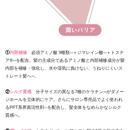
①
内部補修
必須アミノ酸 9種類
＋ジマレイン酸
＋トステ
※2
※3
ア®
を配合。髪の主成分であるアミノ酸と内部補修成分が髪
※4
内部を補修・強化し、水や湿気に負けない、うねりにくいス
トレート髪へ
。
※5
②
シルク質感
分子サイズの異なる7種のケラチン
がダメー
※6
ジホールを立体的にケア。さらにサロン専売品でよく使われ
るPPT系界面活性剤
を配合し、髪全体をなめらかなシルク
※7
質感へ。