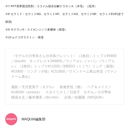
※7 PPT系界面活性剤：ココイル加水分解ケラチンＫ（羊毛）（洗浄）
※8 セラミド：セラミドNG、セラミドAP、セラミドAG、セラミドNP、セラミドEOP(全て
保湿)
※9 サクラン®：スイゼンジノリ多糖体（保湿）
※10 γ-ドコサラクトン：保湿
〈モデル小川李奈さん分衣装クレジット〉（1枚目）トップス¥9900
／dazzlin ネックレス￥349800／ウノアエレ ジャパン（ウノアエ
レ）（2枚目）トップス¥11000／BIBIDO（ミミウ）リング（薬指）
¥53900・リング（小指）¥151800／ヴァンドーム青山本店（ヴァン
ドーム青山）
撮影／天日恵美子（モデル） 新倉哲也（物） ヘア＆メイク／
KUBOKI（aosora） スタイリスト／日奈子 モデル／小川季奈
構成＆文／藤井優美（dis-moi） 企画／佐藤陽（MAQUIA）
MAQUIA編集部