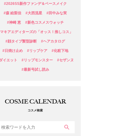
#2026SS新作ファンデ＆ベースメイク
#森 絵梨佳
#大西流星
#田中みな実
#神崎 恵
#新色コスメスウォッチ
#マキアエディターズの「オッス！推しコス」
#顔タイプ髪型診断
#ヘアカタログ
#日焼け止め
#リップケア
#化粧下地
#ダイエット
#リップモンスター
#セザンヌ
#最新号試し読み
COSME CALENDAR
コスメ検索
検索