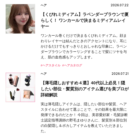
2026.07.22
ヘア
【くびれミディアム】ラベンダーブラウンで夏
らしく！ ワンカールで決まるミディアムレイ
ヤー
ワンカール巻くだけで決まるくびれミディアム。顔ま
わりレイヤーは結んだときのアクセントになり、耳に
かけるだけでもすっきりとおしゃれな印象に。ラベン
ダーブラウンでカラーリングすることで髪にツヤを与
え、肌の血色感もアップします。
#ヘアスタイル
#ヘアカタログ
2026.07.21
ヘア
【薄毛隠しおすすめ４選】40代以上必見！隠
したい部位・髪質別のアイテム選びを美プロが
詳細解説
実は薄毛隠しアイテムは、隠したい部位や髪質、ヘア
スタイルに合わせて選ぶことで、その効果を最大限に
発揮できるのだとか！ 今回は、美容愛好家・毛髪診断
士認定指導講師の野毛まゆりさんに、髪質別＆部位別
の白髪隠し＆ボカしアイテムを教えていただきまし
た。