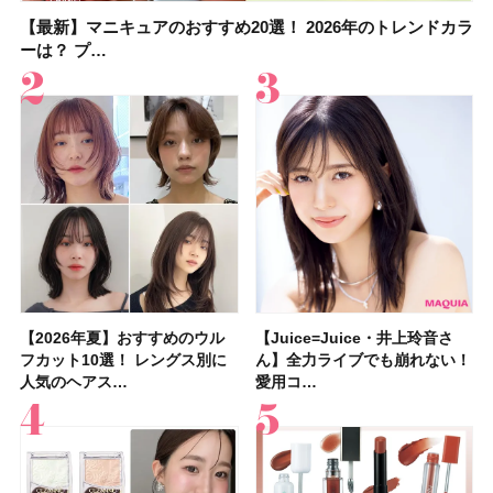
【最新】マニキュアのおすすめ20選！ 2026年のトレンドカラ
大野真理子さんのリピ買い「ブライトニング」14選！ 透明肌
【最新】マニキュアのおすすめ20選！ 2026年のトレンドカラ
【2026夏】「香水・フレグランス」ランキングTOP5！＜美
【おすすめダイエットサプリ８選】食べすぎた日をサポー
【2026年夏】おすすめのウルフカット10選！ レングス別に人
【橋本環奈さんの美容Q&A】顔用コスメで全身ケア！「お尻
【セザンヌ新色】ブライトカラーシーラーを全色レビュー！
ーは？ プ…
の秘訣を公開
ーは？ プ…
容マニア・マ…
ト！選び方＆糖質・脂…
気のヘアス…
や脚も喜んでくれ…
色補正効果をビフォ…
【2026年夏】おすすめのウル
【石井美保さん】おすすめの
【Juice=Juice・井上玲音さ
【2026年】ボディ用日焼け止
【板野友美さんの美活】「実は
【2026年夏】40代におすすめ
【フォロー＆いいねで当たる】
【新色追加】セザンヌ「ウォー
【Juice=Juice・井上玲音さ
【2026夏】「大人のニキビケ
【セザンヌ】新作パールグロウ
【クリスマスコフレ2026】
【美容系・伊能忠敬界隈】目指
【2026年夏】おすすめの髪型
【鈴木えみさんの愛用品30選】
【セザンヌ】8/7新色追加！
フカット10選！ レングス別に
「ブライトニング」11選！ ス
ん】全力ライブでも崩れない！
めUVのおすすめ20選！ この夏
うねりやすいクセ毛なんです」
の髪型30選！ 若く見える・手
中国割烹旅館 掬水亭の宿泊券
タリーティントリップ」全色レ
ん】全力ライブでも崩れない！
ア」ランキングTOP5！＜マキ
ハイライトNのスウォッチ＆口
HACCIのホリデーギフトが豪華
すは日本縦断！ 山之内すずさ
36選！ショート・ボブ・ミディ
コスメ・スキンケア・ヘアケア
「ウォータリーティントリップ
人気のヘアス…
キンケアからサプ…
愛用コ…
注目の人気…
美しいロングヘア…
入れが楽な…
を1組2名様にプ…
ビュー｜イエベ・…
愛用コ…
アビューティ…
コミを紹介！ ツ…
すぎると話題…
んが100km歩…
アム・ロング…
etc.お気に…
」10モモピュ…