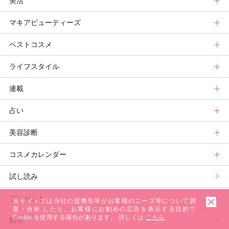
美活
ベースメイクカタログ
秋新色
ニュース
ボディケアトップ
マキアビューティーズ
メイク診断
新色コスメスウォッチ
ヘアカタログ
ニュース
美活トップ
ベストコスメ
ビューティ速報
ヘアまとめ
ボディケアまとめ
美活グランプリ
マキアビューティーズトップ
ライフスタイル
ヘア診断
ボディケア診断
ヘルスケア・ダイエット
TOPビューティーズ一覧
ベストコスメトップ
連載
ビューティーズ一覧
ベストコスメ
ライフスタイルトップ
占い
記事ランキング
読者ベスコス
ニュース
連載トップ
美容診断
メンバーランキング
プチプラコスメグランプリ
ライフスタイルまとめ
マキアエディターズのオッス！推しコス
占いトップ
コスメカレンダー
ブライトニング・UVグランプリ
ライフスタイル診断
小林ひろ美のキレイはかけ算
Keikoの月星座占い
美容診断トップ
試し読み
プリュスベスコス
小田ユイコのマニアックビューティREPORT
三島キアリーの12星座別 恋愛運&美容運
パーソナルカラー診断
コスメカレンダートップ
プレゼント
野毛まゆりの実況野毛Channel
動物キャラナビ占い
顔タイプ髪型診断
検索
当サイトでは当社の提携先等がお客様のニーズ等について調
査・分析 したり、お客様にお勧めの広告を表示する目的で
Cookie を使用する場合があります。 詳しくは
こちら
動画
星谷菜々の美に効くスイーツ
ムーン・リーの運を呼び寄せる香り