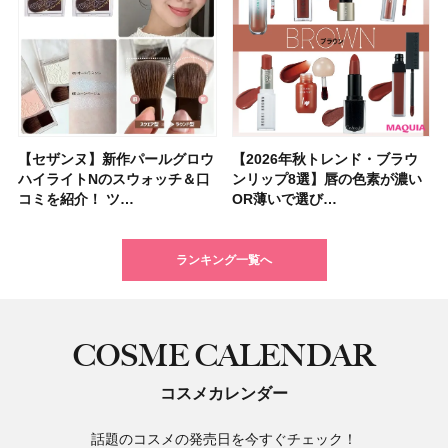
【セザンヌ】新作パールグロウ
【クリスマスコフレ2026】ク
【2026年秋トレンド・ブラウ
【クリスマスコフレ2026】ハ
【石井美保さんのおすすめお菓
【最新】髪のうねり・広がり・
【読者プレゼント】羽の見えな
【セザンヌ】「ブライトカラー
【2026年秋トレンド・ブラウ
【クリスマスコフレ2026】ポ
【2026年最新】落ちないアイ
【ニベア】美容液リップクリー
【美容系・伊能忠敬界隈】上西
【2026年夏】小顔に見えるボ
【2026年8月の一粒万倍日】お
【ルナソルアイシャドウ】アイ
ハイライトNのスウォッチ＆口
リニークのホリデーコフレを一
ンリップ8選】唇の色素が濃い
ウス オブ ローゼは今年もムー
子＆お茶10選】手土産にもぴっ
くせ毛におすすめのシャンプー
いハンディファン
シーラー」新色グリーンが8/7
ンリップ8選】唇の色素が濃い
ーラ「B.A」から、冬の特別コ
ブロウおすすめ18選！ 汗に強
ム＆ボディスクラブが新登場！
星来さんは5年間1日1万歩を継
ブの髪型37選！ レイヤー・切
すすめの開運コスメ＆美容アイ
カラーレーションN新色・限定
コミを紹介！ ツ…
挙紹介！ 人気…
OR薄いで選び…
ミンとの限定…
たり
17選
「baramood」を3名様…
に発売｜既存色…
OR薄いで選び…
フレ2種が登…
い眉ペンシル…
大人気の色付き…
続！ 歩くとき…
りっぱなしな…
テム10選！
色をイエベ・ブ…
ランキング一覧へ
COSME CALENDAR
コスメカレンダー
話題のコスメの発売日を今すぐチェック！