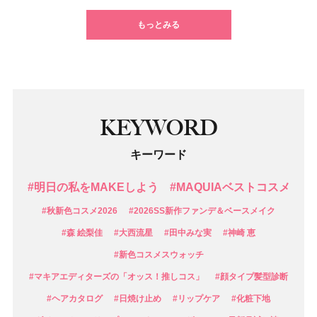
もっとみる
KEYWORD
キーワード
#明日の私をMAKEしよう
#MAQUIAベストコスメ
#秋新色コスメ2026
#2026SS新作ファンデ＆ベースメイク
#森 絵梨佳
#大西流星
#田中みな実
#神崎 恵
#新色コスメスウォッチ
#マキアエディターズの「オッス！推しコス」
#顔タイプ髪型診断
#ヘアカタログ
#日焼け止め
#リップケア
#化粧下地