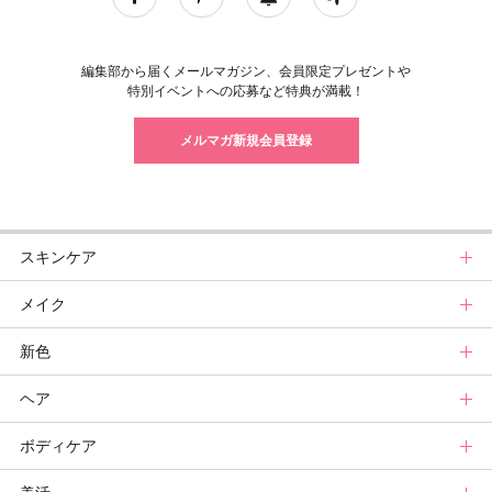
編集部から届くメールマガジン、会員限定プレゼントや
特別イベントへの応募など特典が満載！
メルマガ新規会員登録
スキンケア
メイク
スキンケアトップ
新色
ニュース
メイクトップ
ヘア
スキンケアまとめ
ニュース
新色トップ
ボディケア
スキンケア診断
メイクまとめ
クリスマスコフレ
ヘアトップ