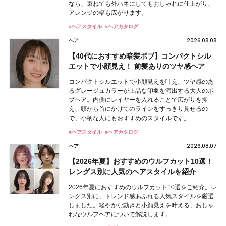
なら、束ねても外ハネにしてもおしゃれに仕上がり、
アレンジの幅も広がります。
#ヘアスタイル
#ヘアカタログ
2026.08.08
ヘア
【40代におすすめ暗髪ボブ】コンパクトシル
エットで小顔見え！ 前髪ありのツヤ感ヘア
コンパクトシルエットで小顔見えを叶え、ツヤ感のあ
るグレージュカラーが上品な印象を演出する大人のボ
ブヘア。内側にレイヤーを入れることで広がりを抑
え、頭から首にかけてのラインをすっきり見せるの
で、小柄な人にもおすすめのスタイルです。
#ヘアスタイル
#ヘアカタログ
2026.08.07
ヘア
【2026年夏】おすすめのウルフカット10選！
レングス別に人気のヘアスタイルを紹介
2026年夏におすすめのウルフカット10選をご紹介。レ
ングス別に、トレンド感あふれる人気スタイルを厳選
しました。軽やかな動きと小顔見えを叶える、おしゃ
れなウルフヘアについて解説します。