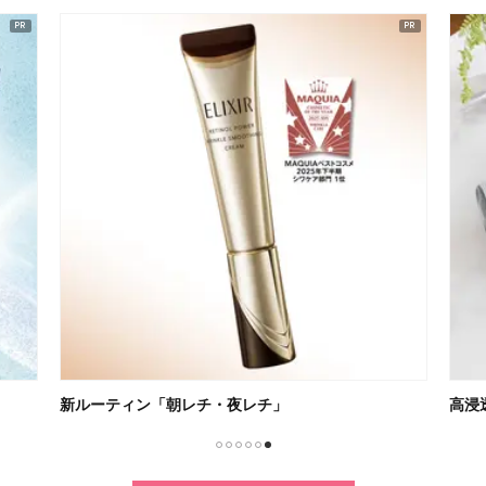
新ルーティン「朝レチ・夜レチ」
高浸
1
2
3
4
5
6