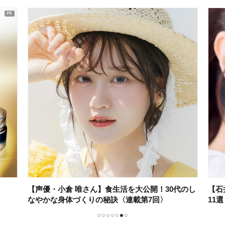
【声優・小倉 唯さん】食生活を大公開！30代のし
【石
なやかな身体づくりの秘訣〈連載第7回〉
11
1
2
3
4
5
6
7