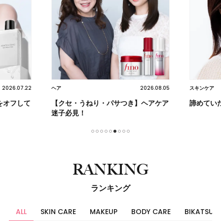
2026.07.22
2026.08.05
ヘア
スキンケア
をオフして
【クセ・うねり・パサつき】ヘアケア
諦めてい
迷子必見！
1
2
3
4
5
6
7
8
9
RANKING
ランキング
ALL
SKIN CARE
MAKEUP
BODY CARE
BIKATSU