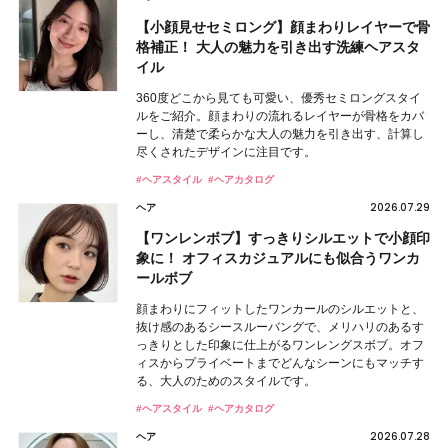
【小顔見せセミロング】顔まわりレイヤーで骨
格補正！ 大人の魅力を引き出す洗練ヘアスタ
イル
360度どこから見ても可愛い、優秀セミロングスタイ
ルをご紹介。顔まわりの流れるレイヤーが骨格をカバ
ーし、清楚で柔らかな大人の魅力を引き出す、計算し
尽くされたデザインに注目です。
#ヘアスタイル
#ヘアカタログ
2026.07.29
ヘア
【ワンレンボブ】すっきりシルエットで小顔印
象に！ オフィスカジュアルにも似合うワンカ
ールボブ
顔まわりにフィットしたワンカールのシルエットと、
抜け感のあるシースルーバングで、メリハリのあるす
っきりとした印象に仕上がるワンレングスボブ。オフ
ィスからプライベートまでどんなシーンにもマッチす
る、大人のためのスタイルです。
#ヘアスタイル
#ヘアカタログ
2026.07.28
ヘア