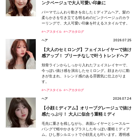
ンクベージュで大人可愛い印象に
パーマでふんわり動きを出したミディアムヘア。髪の
柔らかさを引き立てる明るめのピンクベージュのカラ
ーリングで、大人可愛い印象を叶えるスタイルです。
#ヘアスタイル
#ヘアカタログ
2026.07.25
ヘア
【大人のセミロング】フェイスレイヤーで抜け
感アップ！ ブリーチなしで叶うトレンドヘア
頬骨ラインからしっかり入れたフェイスレイヤーで、
今っぽい抜け感を演出したセミロング。顔まわりに動
きが生まれ、トレンド感のある雰囲気に仕上がりま
す。
#ヘアスタイル
#ヘアカタログ
2026.07.24
ヘア
【小顔ミディアム】オリーブグレージュで抜け
感たっぷり！ 大人に似合う重軽ミディ
毛先に重さを残しながら、表面レイヤーとシースルー
バングで軽やかさをプラスした今っぽい重軽ミディア
ム。ひし形シルエットで小顔見えも叶います。透明感