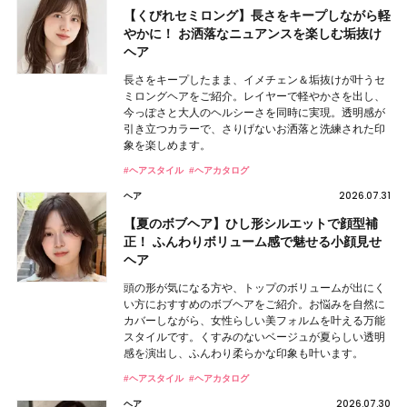
【くびれセミロング】長さをキープしながら軽
やかに！ お洒落なニュアンスを楽しむ垢抜け
ヘア
長さをキープしたまま、イメチェン＆垢抜けが叶うセ
ミロングヘアをご紹介。レイヤーで軽やかさを出し、
今っぽさと大人のヘルシーさを同時に実現。透明感が
引き立つカラーで、さりげないお洒落と洗練された印
象を楽しめます。
#ヘアスタイル
#ヘアカタログ
2026.07.31
ヘア
【夏のボブヘア】ひし形シルエットで顔型補
正！ ふんわりボリューム感で魅せる小顔見せ
ヘア
頭の形が気になる方や、トップのボリュームが出にく
い方におすすめのボブヘアをご紹介。お悩みを自然に
カバーしながら、女性らしい美フォルムを叶える万能
スタイルです。くすみのないベージュが夏らしい透明
感を演出し、ふんわり柔らかな印象も叶います。
#ヘアスタイル
#ヘアカタログ
2026.07.30
ヘア