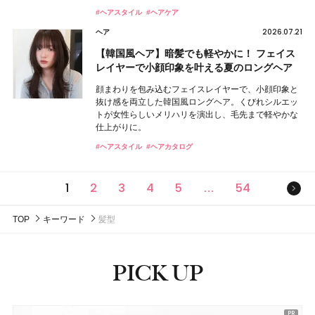
#ヘアスタイル
#ヘアケア
2026.07.21
ヘア
【韓国風ヘア】暗髪でも軽やかに！ フェイス
レイヤーで小顔印象を叶える夏のロングヘア
顔まわりを包み込むフェイスレイヤーで、小顔印象と
抜け感を両立した韓国風ロングヘア。くびれシルエッ
トが女性らしいメリハリを演出し、毛先まで軽やかな
仕上がりに。
#ヘアスタイル
#ヘアカタログ
次の
1
2
3
4
5
54
…
TOP
キーワード
髪型
PICK UP
ピックアップ