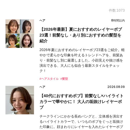
件数:1073
8時間以内
ヘア
【2026年最新】夏におすすめのレイヤーボブ
23選！前髪なし・あり別におすすめの髪型を
紹介
2026年夏におすすめのレイヤーボブ23選をご紹介。軽
やかで柔らかな印象を叶えるトレンドヘアを、前髪あ
り・前髪なし別に厳選しました。小顔見えや抜け感を
演出できる、大人にも似合う最新スタイルをチェッ
ク！
#ヘアスタイル
#髪型
2026.08.09
ヘア
【40代におすすめボブ】前髪なし×ハイライト
カラーで華やかに！ 大人の垢抜けレイヤーボ
ブ
チークラインにかかる長めバングと、立体感を演出す
るハイライトカラーで、いつものボブをぐっと垢抜け
た印象に。顔まわりにレイヤーを入れたレイヤーボブ