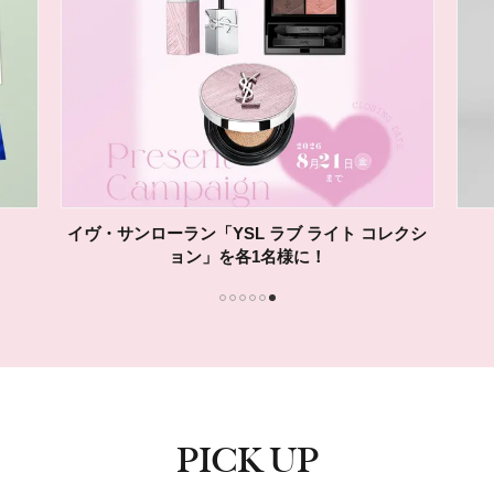
イヴ・サンローラン「YSL ラブ ライト コレクシ
ョン」を各1名様に！
1
2
3
4
5
6
PICK UP
ピックアップ