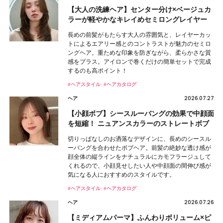
【大人の洗練ヘア】センター分け×ベージュカ
ラーが軽やかなキレイめセミロングレイヤー
長めの前髪がもたらす大人の雰囲気と、レイヤーカッ
トによるエアリー感とのコントラストが魅力のセミロ
ングヘア。重ためな印象を防ぎながら、柔らかさな質
感をプラス。アイロンで巻くだけの簡単セットで完成
するのも高ポイント！
#ヘアスタイル
#ヘアカタログ
2026.07.27
ヘア
【小顔ボブ】シースルーバングの効果で中顔面
を短縮！ ニュアンスカラーのストレートボブ
切りっぱなしのお洒落なデザインに、長めのシースル
ーバングを合わせたボブヘア。前髪の絶妙な透け感が
顔全体の縦ラインをナチュラルにカモフラージュして
くれるので、小顔見せしたい人や中顔面の間伸び感が
気になる人におすすめのスタイルです。
#ヘアスタイル
#ヘアカタログ
2026.07.26
ヘア
【ミディアムパーマ】ふんわりボリューム×ピ