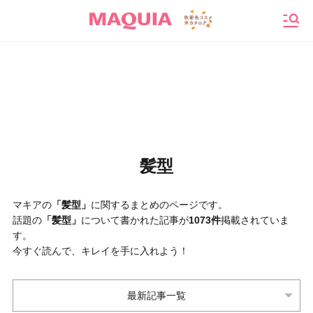
メニ
髪型
マキアの
「髪型」
に関するまとめのページです。
話題の
「髪型」
について書かれた記事が
1073件
掲載されていま
す。
今すぐ読んで、キレイを手に入れよう！
最新記事一覧