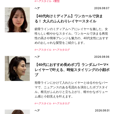
#ヘアスタイル
#髪型
2026.08.07
ヘア
【40代向けミディアム】ワンカールで決ま
る！ 大人のふんわりレイヤースタイル
鎖骨ラインのミディアムヘアにレイヤーを施した、女
性らしい軽やかなスタイル。ワンカールで決まる再現
性の高さや簡単アレンジも魅力の、40代女性におすす
めのおしゃれな髪型をご紹介します。
#ヘアスタイル
#ヘアカタログ
2026.08.06
ヘア
【40代におすすめ長めボブ】ランダムパーマ×
レイヤーで叶える、時短スタイリングの小顔ボ
ブ
頬骨ラインにかけて入れたレイヤーとゆるやかなパー
マで、ニュアンスのある毛流れを演出したボブスタイ
ル。根元がふんわりと立ち上がり、軽やかなボリュー
ム感と小顔見えを叶えます。
#ヘアスタイル
#ヘアカタログ
2026.08.01
ヘア