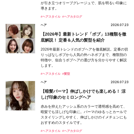
が引き立つオリーブグレージュで、肌を明るい印象に
導きます。
#ヘアスタイル
#ヘアカタログ
2026.07.23
ヘア
【2026年】最新トレンド「ボブ」13種類を徹
底解説！ 定番＆人気の髪型を紹介
2026年最新トレンドのボブヘアを徹底解説。定番の切
りっぱなしボブから人気の外ハネボブまで、種類別の
特徴や、似合うボブヘアの選び方を分かりやすく解説
します。
#ヘアスタイル
#髪型
2026.07.23
ヘア
【暗髪パーマ】伸ばしかけでも楽しめる！ 涼
しげ印象のセミロングヘア
赤みを抑えたアッシュ系のカラーで透明感を高めて、
暗髪でも涼しげな印象に。パーマのゆるっとカールで
スタイリングしやすく、伸ばしかけのイメチェンにも
おすすめのスタイルです。
#ヘアスタイル
#ヘアカタログ