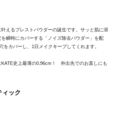
に叶えるプレストパウダーの誕生です。サッと肌に溶
穴を瞬時にカバーする「ノイズ除去パウダー」を配
穴をカバーし、1日メイクキープしてくれます。
ATE史上最薄の0.96cm！ 外出先でのお直しにも
ティック