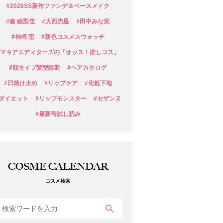
#2026SS新作ファンデ＆ベースメイク
#森 絵梨佳
#大西流星
#田中みな実
#神崎 恵
#新色コスメスウォッチ
#マキアエディターズの「オッス！推しコス」
#顔タイプ髪型診断
#ヘアカタログ
#日焼け止め
#リップケア
#化粧下地
#ダイエット
#リップモンスター
#セザンヌ
#最新号試し読み
COSME CALENDAR
コスメ検索
検索