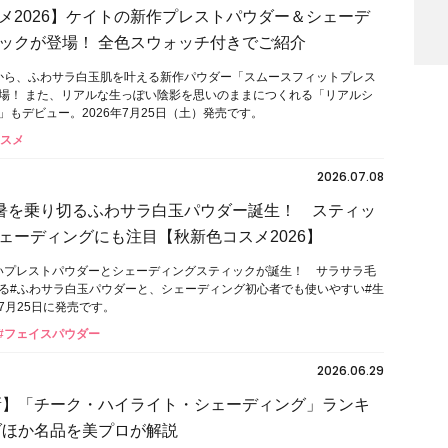
メ2026】ケイトの新作プレストパウダー＆シェーデ
ックが登場！ 全色スウォッチ付きでご紹介
）から、ふわサラ白玉肌を叶える新作パウダー「スムースフィットプレス
場！ また、リアルな生っぽい陰影を思いのままにつくれる「リアルシ
」もデビュー。2026年7月25日（土）発売です。
コスメ
2026.07.08
残暑を乗り切るふわサラ白玉パウダー誕生！ スティッ
ェーディングにも注目【秋新色コスメ2026】
しいプレストパウダーとシェーディングスティックが誕生！ サラサラ毛
る#ふわサラ白玉パウダーと、シェーディング初心者でも使いやすい#生
7月25日に発売です。
#フェイスパウダー
2026.06.29
最新】「チーク・ハイライト・シェーディング」ランキ
ダほか名品を美プロが解説