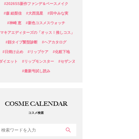
#2026SS新作ファンデ＆ベースメイク
#森 絵梨佳
#大西流星
#田中みな実
#神崎 恵
#新色コスメスウォッチ
#マキアエディターズの「オッス！推しコス」
#顔タイプ髪型診断
#ヘアカタログ
#日焼け止め
#リップケア
#化粧下地
#ダイエット
#リップモンスター
#セザンヌ
#最新号試し読み
COSME CALENDAR
コスメ検索
検索