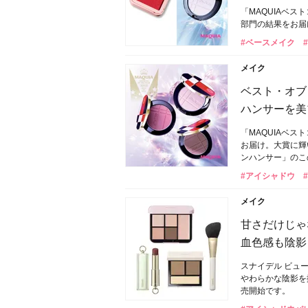
「MAQUIAベ
部門の結果をお届
#ベースメイク
メイク
ベスト・オブ・
ハンサーを美
「MAQUIAベ
お届け。大賞に輝
ンハンサー」のこ
#アイシャドウ
メイク
甘さだけじゃ
血色感も陰影
スナイデル ビュ
やわらかな陰影を
売開始です。