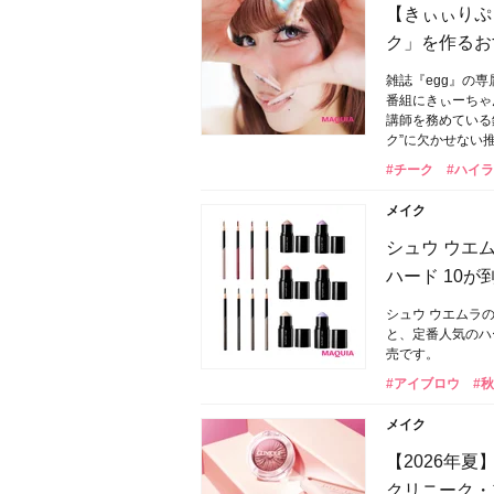
【きぃぃりぷ
ク」を作るお
雑誌『egg』の専
番組にきぃーちゃ
講師を務めている
ク”に欠かせない
#チーク
#ハイ
メイク
シュウ ウエ
ハード 10が
シュウ ウエムラ
と、定番人気のハー
売です。
#アイブロウ
#
メイク
【2026年
クリニーク・