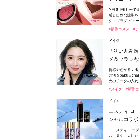
MAQUIA6月
感と自然な陰影を
ク・プラダ ビュ
#新作コスメ
#
メイク
「幼い丸み頬
メ＆ブラシも
質感や色が多く出
方法をpaku☆c
めのチークの入れ
#メイク
#新作
メイク
エスティ ロー
シャルコラボ
「エスティ ローダ
お目見え。大胆か