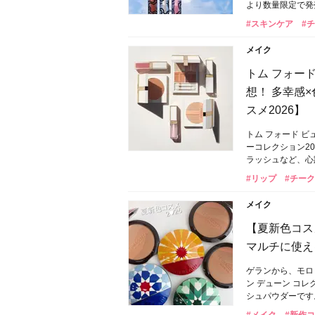
より数量限定で発
#スキンケア
#
メイク
トム フォー
想！ 多幸感
スメ2026】
トム フォード 
ーコレクション2
ラッシュなど、心
#リップ
#チーク
メイク
【夏新色コス
マルチに使え
ゲランから、モロ
ン デューン コ
シュパウダーです