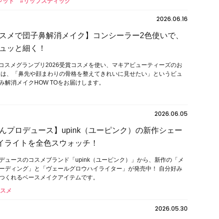
レット
#リップスティック
2026.06.16
スメで団子鼻解消メイク】コンシーラー2色使いで、
ュッと細く！
プラコスメグランプリ2026受賞コスメを使い、マキアビューティーズのお
回は、「鼻先や顔まわりの骨格を整えてきれいに見せたい」というビュ
み解消メイクHOW TOをお届けします。
2026.06.05
んプロデュース】upink（ユーピンク）の新作シェー
イライトを全色スウォッチ！
デュースのコスメブランド「upink（ユーピンク）」から、新作の「メ
ーディング」と「ヴェールグロウハイライター」が発売中！ 自分好み
つくれるベースメイクアイテムです。
コスメ
2026.05.30