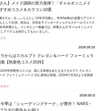
さん】メイク講師の実力発揮！「ギャルオンニメイ
すすめコスメ＆カラコン10選
属モデル・きぃぃりぷとして6年半活動し、昨年Netflixの恋愛リアリティ
んとして出演。現在は、渋谷女子インターナショナルスクールでメイク
鈴木綺麗さん。インタビュー後編では、綺麗さんの“ギャルオンニメイ
推しアイテムを紹介してもらいました。
ライト
2026.05.20
ムラからはスカルプト クレヨン＆ハード フォーミュラ
到着【秋新色コスメ2026】
の2026年秋新色コスメは、肌に立体感をあたえるスカルプト クレヨン
ド フォーミュラ ハード 10に新色が登場。2026年7月3日より全国発
秋コスメ
2026.05.12
夏】今季は「シェーディングチーク」が豊作！ NARS・
プラダの新作をお届け