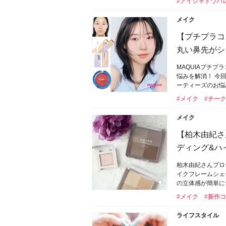
#アイシャドウパ
メイク
【プチプラコ
丸い鼻先がシ
MAQUIAプチ
悩みを解消！ 今
ーティーズのお悩
#メイク
#チーク
メイク
【柏木由紀さ
ディング&ハ
柏木由紀さんプロ
イクフレームシェ
の立体感が簡単に
#メイク
#新作
ライフスタイル