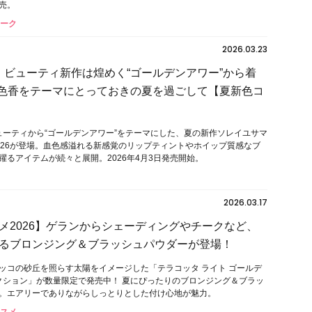
売。
チーク
2026.03.23
ド ビューティ新作は煌めく“ゴールデンアワー”から着
×色香をテーマにとっておきの夏を過ごして【夏新色コ
ビューティから“ゴールデンアワー”をテーマにした、夏の新作ソレイユサマ
026が登場。血色感溢れる新感覚のリップティントやホイップ質感なブ
躍るアイテムが続々と展開。2026年4月3日発売開始。
2026.03.17
メ2026】ゲランからシェーディングやチークなど、
るブロンジング＆ブラッシュパウダーが登場！
ッコの砂丘を照らす太陽をイメージした「テラコッタ ライト ゴールデ
レクション」が数量限定で発売中！ 夏にぴったりのブロンジング＆ブラッ
。エアリーでありながらしっとりとした付け心地が魅力。