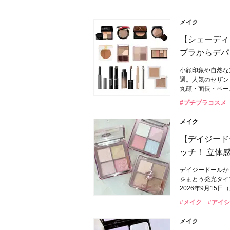
メイク
【シェーディ
プラからデパ
小顔印象や自然な
選。人気のセザンヌ
丸顔・面長・ベー
#プチプラコスメ
メイク
【デイジード
ッチ！ 立体
デイジードールか
をまとう発光タイ
2026年9月15
#メイク
#アイ
メイク