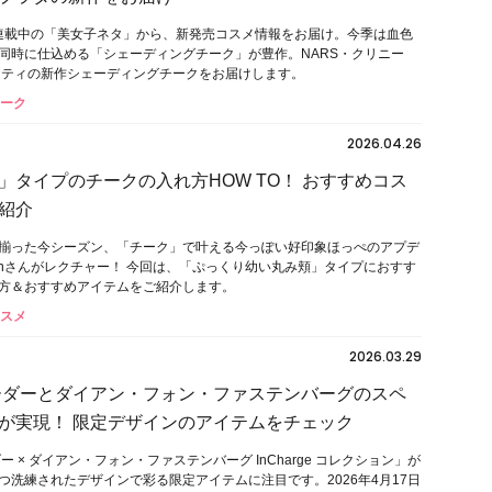
号で連載中の「美女子ネタ」から、新発売コスメ情報をお届け。今季は血色
同時に仕込める「シェーディングチーク」が豊作。NARS・クリニー
ーティの新作シェーディングチークをお届けします。
チーク
2026.04.26
」タイプのチークの入れ方HOW TO！ おすすめコス
紹介
揃った今シーズン、「チーク」で叶える今っぽい好印象ほっぺのアプデ
hanさんがレクチャー！ 今回は、「ぷっくり幼い丸み頬」タイプにおすす
方＆おすすめアイテムをご紹介します。
コスメ
2026.03.29
ダーとダイアン・フォン・ファステンバーグのスペ
が実現！ 限定デザインのアイテムをチェック
ー × ダイアン・フォン・ファステンバーグ InCharge コレクション」が
つ洗練されたデザインで彩る限定アイテムに注目です。2026年4月17日