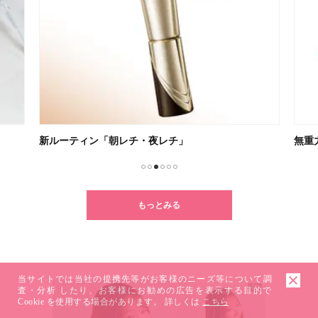
新ルーティン「朝レチ・夜レチ」
無重
1
2
3
4
5
6
もっとみる
当サイトでは当社の提携先等がお客様のニーズ等について調
PR
査・分析 したり、お客様にお勧めの広告を表示する目的で
Cookie を使用する場合があります。 詳しくは
こちら