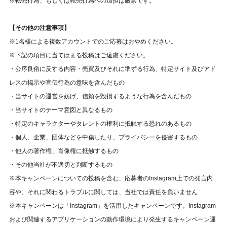
※転売行為、もしくは転売行為への加担は厳禁です。
【その他の注意事項】
※1名様による複数アカウントでのご応募はおやめください。
※下記の項目に当てはまる投稿はご遠慮ください。
・公序良俗に反する内容・売買及びそれに準ずる行為、特定サイト及びアド
レスの掲示や宣伝行為の意味を含んだもの
・当サイトの運営を妨げ、信頼を毀損するような行為を含んだもの
・当サイトのテーマ意図と異なるもの
・特定のキャラクターやタレントの権利に抵触する恐れのあるもの
・個人、企業、団体などを中傷したり、プライバシーを侵害するもの
・他人の著作権、肖像権に抵触するもの
・その他当社が不適切と判断するもの
※本キャンペーンについての投稿を含む、応募者のInstagram上での発言内
容や、それに関わるトラブルに関しては、当社では責任を負いません
※本キャンペーンは「Instagram」を活用したキャンペーンです。Instagram
および関連するアプリケーションの動作環境により発生するキャンペーン運