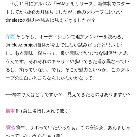
──6月11日にアルバム『FAM』をリリース。新体制でスター
トしてから約3カ月経ちましたが、他のグループにはない
timeleszの魅力や強みは見えてきましたか？
寺西
そもそも、オーディションで追加メンバーを決める、
timelesz project自体が今までにない試みだったと思います
し。ある意味、僕らって、良い意味で“いびつな関係”だと思
うんです。それぞれのキャリアや歩いてきた道が異なってい
るし、揃っていない。でも、そこが魅力というか。このグル
ープの面白いところなんじゃないかなって。
──橋本さんはどうですか？ 見えてきたものはありますか？
橋本
!!（急に名指しされて驚く）
菊池
将生、サボっていたからなぁ。この座談会、あんましゃ
べっていないからなぁ（笑）。