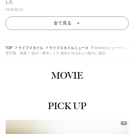
した
2025.06.22
全て見る ＋
TOP
ライフスタイル
ライフスタイルニュース
timeleszビューティ
選手権、開幕！ 誰が一番美しい!? 個性が光る8人の魅力に接近
MOVIE
PICK UP
ピックアップ