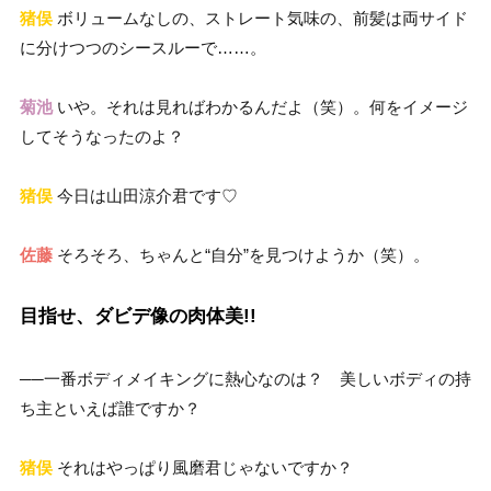
猪俣
ボリュームなしの、ストレート気味の、前髪は両サイド
に分けつつのシースルーで……。
菊池
いや。それは見ればわかるんだよ（笑）。何をイメージ
してそうなったのよ？
猪俣
今日は山田涼介君です♡
佐藤
そろそろ、ちゃんと“自分”を見つけようか（笑）。
目指せ、ダビデ像の肉体美!!
──一番ボディメイキングに熱心なのは？ 美しいボディの持
ち主といえば誰ですか？
猪俣
それはやっぱり風磨君じゃないですか？