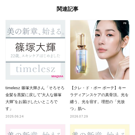
関連記事
timelesz 篠塚大輝さん「そろそろ
【クレ・ド・ポー ボーテ】キー
金髪を黒髪に戻して“大人な篠塚
ラディアンスケアの真骨頂。光を
大輝”をお届けしたいところで
纏う、光を宿す。理想の「光放
す」
つ」肌へ
2025.06.24
2026.07.29