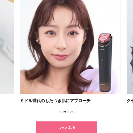
ミドル世代のもたつき肌にアプローチ
クセ
1
2
3
4
5
6
もっとみる