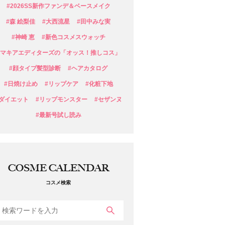
#2026SS新作ファンデ＆ベースメイク
#森 絵梨佳
#大西流星
#田中みな実
#神崎 恵
#新色コスメスウォッチ
#マキアエディターズの「オッス！推しコス」
#顔タイプ髪型診断
#ヘアカタログ
#日焼け止め
#リップケア
#化粧下地
#ダイエット
#リップモンスター
#セザンヌ
#最新号試し読み
COSME CALENDAR
コスメ検索
検索