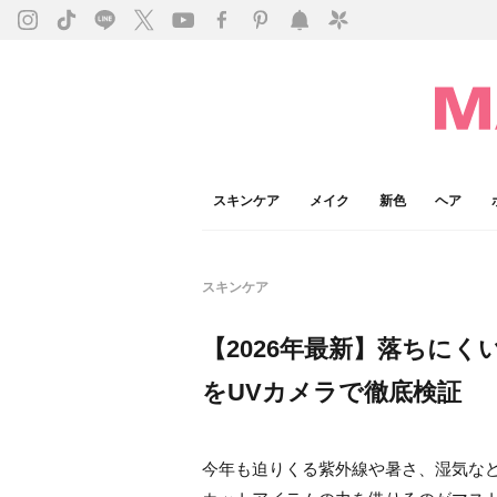
スキンケア
メイク
新色
ヘア
スキンケア
【2026年最新】落ちにく
をUVカメラで徹底検証
今年も迫りくる紫外線や暑さ、湿気な