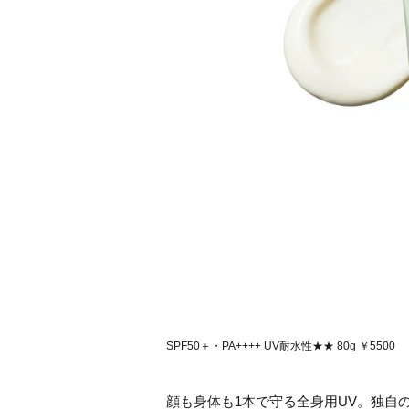
SPF50＋・PA++++ UV耐水性★★ 80g ￥5500
顔も身体も1本で守る全身用UV。独自