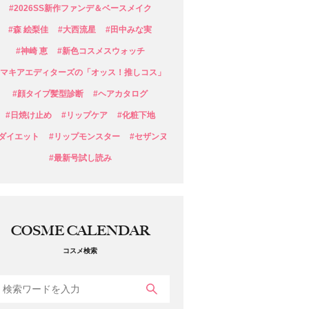
#2026SS新作ファンデ＆ベースメイク
#森 絵梨佳
#大西流星
#田中みな実
#神崎 恵
#新色コスメスウォッチ
#マキアエディターズの「オッス！推しコス」
#顔タイプ髪型診断
#ヘアカタログ
#日焼け止め
#リップケア
#化粧下地
#ダイエット
#リップモンスター
#セザンヌ
#最新号試し読み
COSME CALENDAR
コスメ検索
検索