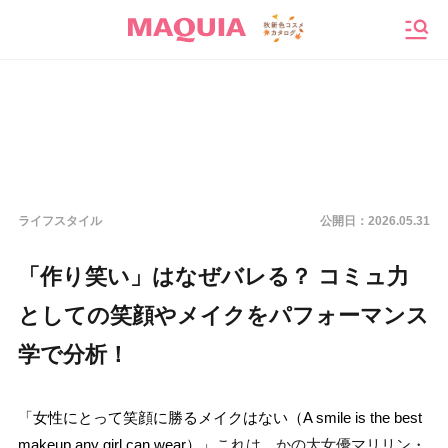
メニ
ライフスタイル
公開日：
2026.05.31
「作り笑い」はなぜバレる？ コミュ力
としての笑顔やメイクをパフォーマンス
学で分析！
「女性にとって笑顔に勝るメイクはない（A smile is the best
makeup any girl can wear）」
これは、かの大女優マリリン・