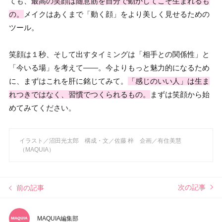
ても、
最高の
笑顔は随意筋を自分で動かしてこそ生まれるも
の
。
メイクはあくまで「動く顔」をより美しく見せるための
ツール。
笑顔は１秒、そして出すタイミングは「相手との関係性」と
「今いる場」を考えて——。今よりもっと魅力的になるため
に、まずはこれを肝に銘じてみて。
「感じのいい人」は生ま
れつきではなく、習慣でつくられるもの。
まずは笑顔から始
めてみてください。
イラスト／沼田光太郎 構成・文／佐藤 梓 企画／有住美慧
（MAQUIA）
次の記事
前の記事
MAQUIA編集部