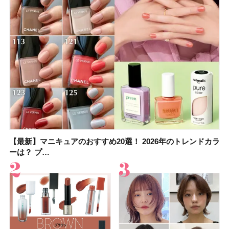
【最新】マニキュアのおすすめ20選！ 2026年のトレンドカラ
大野真理子さんのリピ買い「ブライトニング」14選！ 透明肌
【最新】マニキュアのおすすめ20選！ 2026年のトレンドカラ
【2026夏】「香水・フレグランス」ランキングTOP5！＜美
【板野友美さんの美活】「実はうねりやすいクセ毛なんで
【2026年夏】40代におすすめの髪型30選！ 若く見える・手
【フォロー＆いいねで当たる】中国割烹旅館 掬水亭の宿泊券
【セザンヌ】「ブライトカラーシーラー」新色グリーンが8/7
ーは？ プ…
の秘訣を公開
ーは？ プ…
容マニア・マ…
す」美しいロングヘア…
入れが楽な…
を1組2名様にプ…
に発売｜既存色…