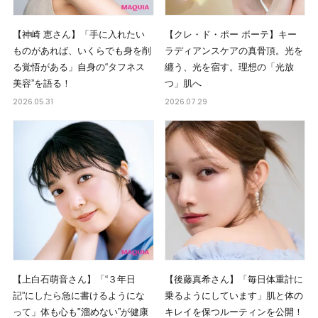
【神崎 恵さん】「手に入れたい
【クレ・ド・ポー ボーテ】キー
ものがあれば、いくらでも身を削
ラディアンスケアの真骨頂。光を
る覚悟がある」自身の“タフネス
纏う、光を宿す。理想の「光放
美容”を語る！
つ」肌へ
2026.05.31
2026.07.29
【上白石萌音さん】「“３年日
【後藤真希さん】「毎日体重計に
記”にしたら急に書けるようにな
乗るようにしています」肌と体の
って」体も心も"溜めない”が健康
キレイを保つルーティンを公開！