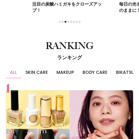
注目の炭酸ハミガキをクローズアッ
毎日の光
プ！
のままに
1
2
3
4
5
6
7
8
RANKING
ランキング
ALL
SKIN CARE
MAKEUP
BODY CARE
BIKATSU
すべて
スキンケア
メイク
ボディケア
美活
ヘア
ライフスタイル
ビューティーズ