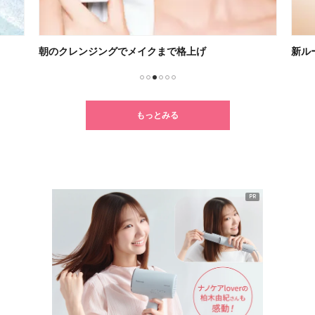
朝のクレンジングでメイクまで格上げ
新ル
1
2
3
4
5
6
もっとみる
PR