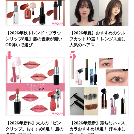
【2026年秋トレンド・ブラウ
【石井美保さん】おすすめの
【2026年秋トレンド・ブラウ
【2026年】ボディ用日焼け止
【簡単・夏バテ防止レシピ12
【2026年夏】おすすめのウル
【鈴木えみさんの愛用品30選】
【セザンヌ】8/7新色追加！
【2026年夏】おすすめのウル
【上田竜也さんのマイベストコ
【2026年新作】大人の「ピン
【クリスマスコフレ2026】
【美容系・伊能忠敬界隈】上西
【2026年夏】おすすめの髪型
【橋本環奈さんの美容Q&A】
【スック2026新作】秋コレク
ンリップ8選】唇の色素が濃い
「ブライトニング」11選！ ス
ンリップ8選】唇の色素が濃い
めUVのおすすめ20選！ この夏
選】食欲がない日にもおすす
フカット10選！ レングス別に
コスメ・スキンケア・ヘアケア
「ウォータリーティントリップ
フカット10選！ レングス別に
スメ５選】大人になって開眼し
クリップ」おすすめ8選！ 唇の
HACCIのホリデーギフトが豪華
星来さんは5年間1日1万歩を継
36選！ショート・ボブ・ミディ
顔用コスメで全身ケア！「お尻
ションを全品スウォッチ&イエ
OR薄いで選び…
キンケアからサプ…
OR薄いで選び…
注目の人気…
め！ さっぱりご飯…
人気のヘアス…
etc.お気に…
」10モモピュ…
人気のヘアス…
たからこそ愛が深…
色別にプロが…
すぎると話題…
続！ 歩くとき…
アム・ロング…
や脚も喜んでくれ…
ベブルベ分け！
【2026年新作】大人の「ピン
【クリスマスコフレ2026】ク
【2026年最新】落ちないマス
【石井美保さん・50歳のボディ
【石井美保さんのおすすめお菓
【2026年夏】小顔に見えるボ
【ILLIT（アイリット）ライブ
【ルナソルアイシャドウ】アイ
【2026年最新】落ちないマス
【2026夏】「大人のニキビケ
シャネルの新作リップ「ルージ
【ニベア】美容液リップクリー
【40代以上におすすめのプロテ
【最新】髪のうねり・広がり・
【無印良品】スキンケア×衣料
ツヤ好きの人生チーク！エナモ
クリップ」おすすめ8選！ 唇の
リニークのホリデーコフレを一
カラおすすめ18選！ 汗や水に
ケア愛用品16選】首・手・バス
子＆お茶10選】手土産にもぴっ
ブの髪型37選！ レイヤー・切
レポ】TOYOTA ARENA
カラーレーションN新色・限定
カラおすすめ18選！ 汗や水に
ア」ランキングTOP5！＜マキ
ュ ココ イドゥラ グロス」全15
ム＆ボディスクラブが新登場！
イン10選】美と健康に不可欠な
くせ毛におすすめのシャンプー
素材の最強タッグで実現！ 着
ル メロウメルティングチーク