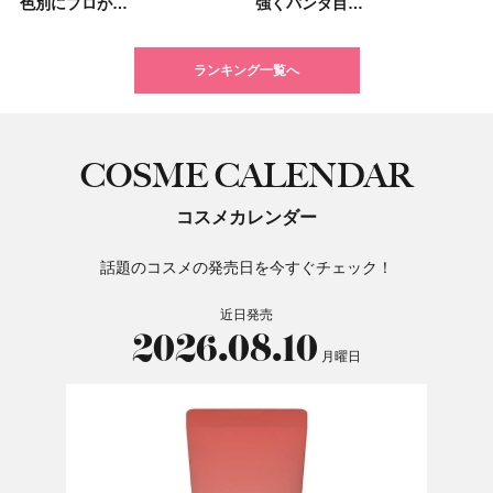
色別にプロが…
挙紹介！ 人気…
強くパンダ目…
トのパーツケ…
たり
りっぱなしな…
TOKY…
色をイエベ・ブ…
強くパンダ目…
アビューティ…
色スウォッ…
大人気の色付き…
タンパク質を…
17選
るだけで保湿でき…
限定〈102 ロ…
ランキング一覧へ
COSME CALENDAR
コスメカレンダー
話題のコスメの発売日を今すぐチェック！
近日発売
2026.08.10
月曜日