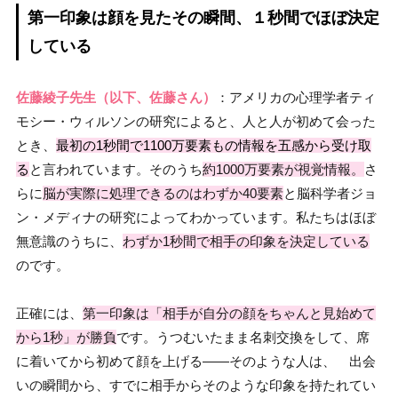
第一印象は顔を見たその瞬間、１秒間でほぼ決定
している
佐藤綾子先生（以下、佐藤さん）
：アメリカの心理学者ティ
モシー・ウィルソンの研究によると、人と人が初めて会った
とき、
最初の1秒間で1100万要素もの情報を五感から受け取
る
と言われています。そのうち
約1000万要素が視覚情報。
さ
らに
脳が実際に処理できるのはわずか40要素
と脳科学者ジョ
ン・メディナの研究によってわかっています。私たちはほぼ
無意識のうちに、
わずか1秒間で相手の印象を決定している
のです。
正確には、
第一印象は「相手が自分の顔をちゃんと見始めて
から1秒」が勝負
です。うつむいたまま名刺交換をして、席
に着いてから初めて顔を上げる——そのような人は、 出会
いの瞬間から、すでに相手からそのような印象を持たれてい