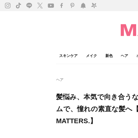
スキンケア
メイク
新色
ヘア
ヘア
髪悩み、本気で向き合うなら
ムで、憧れの素直な髪へ【IT'S 
MATTERS.】