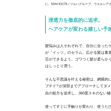
に。50ml ¥3278／ツルハグループ、ウエルシアグループ（
浸透力を徹底的に追求。
ヘアケアが変わる嬉しい予
髪悩みは人それぞれで、自分に合った
が「イッツ」のセラム。広がる髪は素
芯ができるよう。ゴワつく髪が柔らか
はしっとり潤う。
そんな不思議を叶える秘密は、網羅的
プチド
が深部までアプローチしてダメ
※
自の処方を追求し、360度スキのない
使ってすぐに手触りが変わり、使うた