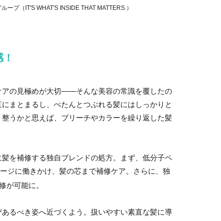
IT'S WHAT'S INSIDE THAT MATTERS.）
感！
ケアの見極めが大切――そんな美容の常識を覆したの
直にまとまるし、ぺたんとつぶれる髪にはしっかりと
く整うかと思えば、ブリーチやカラーを繰り返した髪
に髪を補修する独自ブレンドの処方。まず、低分子ペ
ージに働きかけ、髪の芯まで補修ケア。さらに、独
補修が可能に。
びあるべき姿へ近づくよう。扱いやすい素直な髪に導