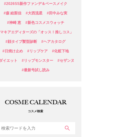
#2026SS新作ファンデ＆ベースメイク
#森 絵梨佳
#大西流星
#田中みな実
#神崎 恵
#新色コスメスウォッチ
#マキアエディターズの「オッス！推しコス」
#顔タイプ髪型診断
#ヘアカタログ
#日焼け止め
#リップケア
#化粧下地
#ダイエット
#リップモンスター
#セザンヌ
#最新号試し読み
COSME CALENDAR
コスメ検索
検索