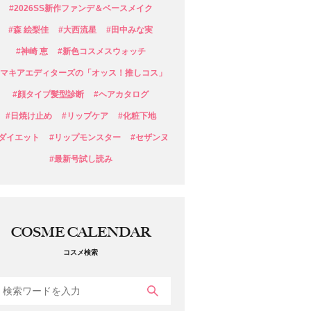
#2026SS新作ファンデ＆ベースメイク
#森 絵梨佳
#大西流星
#田中みな実
#神崎 恵
#新色コスメスウォッチ
#マキアエディターズの「オッス！推しコス」
#顔タイプ髪型診断
#ヘアカタログ
#日焼け止め
#リップケア
#化粧下地
#ダイエット
#リップモンスター
#セザンヌ
#最新号試し読み
COSME CALENDAR
コスメ検索
検索