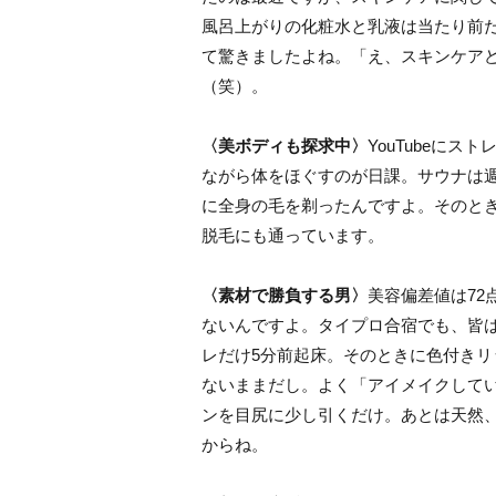
風呂上がりの化粧水と乳液は当たり前
て驚きましたよね。「え、スキンケア
（笑）。
〈美ボディも探求中〉
YouTubeに
ながら体をほぐすのが日課。サウナは週
に全身の毛を剃ったんですよ。そのと
脱毛にも通っています。
〈素材で勝負する男〉
美容偏差値は7
ないんですよ。タイプロ合宿でも、皆
レだけ5分前起床。そのときに色付き
ないままだし。よく「アイメイクして
ンを目尻に少し引くだけ。あとは天然
からね。