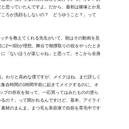
だと思っていたんですよ。だから、最初は篠塚とか見
どころか洗顔もしないの？ どうゆうこと？」って
ストレッチを教えてくれる先生がいて。朝はその動画を見
に2〜3回が理想。舞台で相撲取りの役をやったとき
きに「ないほうが楽じゃね」と思って。そこから全身
2点。わりと高めな僕ですが、メイクはね、まだ詳しく
は集合時間の1時間半前に起きてメイクするのに、オ
リップの存在を知って、一応買ってはみたものの塗ら
いるの？」って聞かれるんですけど、基本、アイライ
、素材のまんま。まつ毛も美容液で自前を育毛中です