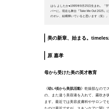
はら よしたか●1995年9月25日生まれ。「宇宙S
バーに。現在も舞台『Take Me Out 2
のオレ、結構輝いていると思います（笑）」
美の新章、始まる。timeles
原 嘉孝
母から受けた美の英才教育
〈幼い頃から美肌活動〉
乾燥肌なので
の、また違う美容液を入れて、霧吹き
ます。最近では美容皮膚科やサロンで
たのは最近ですが、スキンケアに関し