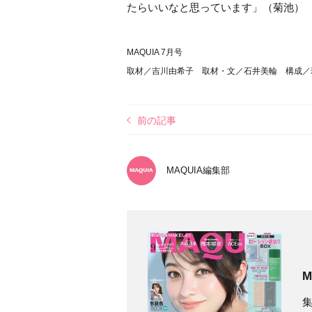
たらいいなと思っています」（菊池）
MAQUIA 7月号
取材／吉川由希子 取材・文／石井美輪 構成／萩
前の記事
MAQUIA編集部
M
集