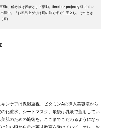
ix」解散後は役者として活動。timelesz projectを経てメン
025』に出演中。「お風呂上がりは鏡の前で裸で仁王立ち。そのとき
（原）
z
スキンケアは保湿重視。ビタミンAの導入美容液から
状の化粧水、シートマスク、最後は乳液で蓋をしてい
も美肌のための施術を。ここまでこだわるようになっ
ては幼い頃から母の英才教育を受けていて。オレ、お