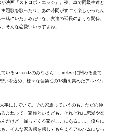
のが映画『ストロボ・エッジ』。夜、車で同級生達と
、主題歌を歌ったり、あの時間がすごく楽しかったん
ら一緒にいた」みたいな、友達の延長のような関係。
る、そんな恋愛いいっすよね。
secondzのみなさん、timeleszに関わる全て
う想いを込め、様々な音楽性の13曲を集めたアルバム
を大事にしていて。その家族っていうのも、ただの仲
あるよねって。家族といえども、それぞれに恋愛や友
るんだけど、帰ってくる家がここにある……。僕らに
にも、そんな家族感を感じてもらえるアルバムになっ