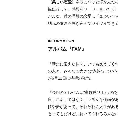
〈美しい恋愛〉
今頭にパッと浮かんだ
観に行って。感想をワーワー言ったり
だよな。僕の理想の恋愛は「気づいた
地元の友達も巻き込んでワイワイでき
INFORMATION
アルバム『FAM』
「新たに迎えた仲間、いつも支えてくれている
の人々、みんなで大きな“家族”」とい
が6月11日に待望の発売。
「今回のアルバムは“家族感”というの
良しこよしではなく、いろんな側面が
情や夢があって、それぞれの人生があ
とってもだけど、聴いてくれるみんな