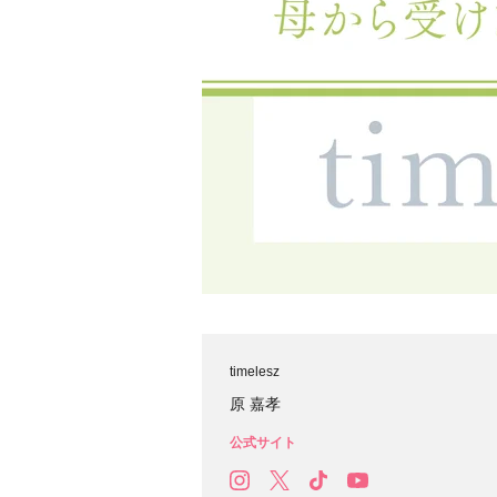
timelesz
原 嘉孝
公式サイト