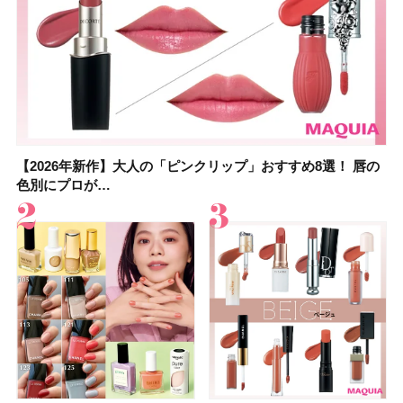
【2026年新作】大人の「ピンクリップ」おすすめ8選！ 唇の
【上田竜也さんのマイベストコスメ５選】大人になって開眼
【2026年新作】大人の「ピンクリップ」おすすめ8選！ 唇の
【2026夏】「香水・フレグランス」ランキングTOP5！＜美
【2026夏】「歯磨き粉・オーラルケア」ランキングTOP5！
【2026年夏】40代におすすめの髪型30選！ 若く見える・手
【鈴木えみさんの愛用品30選】コスメ・スキンケア・ヘアケ
【キャンメイク】売切続出！先行発売中の「クリアヴェール
色別にプロが…
したからこそ愛が深…
色別にプロが…
容マニア・マ…
＜美容マニア…
入れが楽な…
アetc.お気に…
セッティングパウダ…