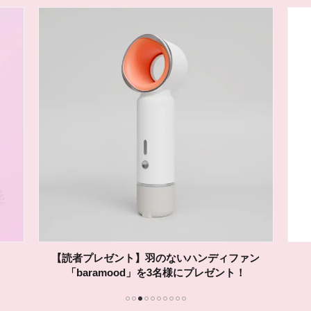
【読者プレゼント】羽のないハンディファン
「baramood」を3名様にプレゼント！
1
2
3
4
5
6
7
8
9
10