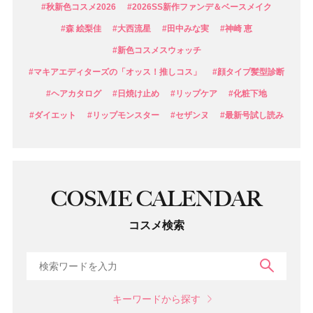
#秋新色コスメ2026
#2026SS新作ファンデ＆ベースメイク
#森 絵梨佳
#大西流星
#田中みな実
#神崎 恵
#新色コスメスウォッチ
#マキアエディターズの「オッス！推しコス」
#顔タイプ髪型診断
#ヘアカタログ
#日焼け止め
#リップケア
#化粧下地
#ダイエット
#リップモンスター
#セザンヌ
#最新号試し読み
COSME CALENDAR
コスメ検索
検索
キーワードから探す