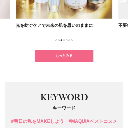
光を紡ぐケアで未来の肌を思いのままに
不要
1
2
3
4
5
6
7
もっとみる
KEYWORD
キーワード
#明日の私をMAKEしよう
#MAQUIAベストコスメ