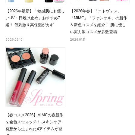
【2026年最新】「敏感肌にも優し
【2026年春】「エトヴォス」
いUV・日焼け止め」おすすめ7
「MiMC」「ファンケル」の新作
選！ 低刺激＆高保湿がカギ
＆新色コスメを紹介！ 肌に優し
い実力派コスメが多数登場
2026.03.10
2026.01.11
【春コスメ2026】MiMCの春新作
を全色スウォッチ！ スキンケア
発想から生まれた4アイテムが登