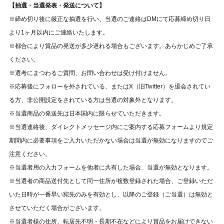
【抽選・当選発表・発送について】
※締め切り後に厳正な抽選を行い、当選のご連絡はDMにて応募締め切り日
より1ヶ月以内にご連絡いたします。
※都合により賞品の発送が多少遅れる場合もございます。あらかじめご了承
ください。
※選考にまつわるご質問、お問い合わせは受け付けません。⁠
※応募後にフォローを外されている、またはX（旧Twitter）を退会されてい
る方、非公開設定をされている方は当選の対象外となります。
※当選商品の発送先は日本国内に限らせていただきます。
※当選連絡後、ダイレクトメッセージ内にご案内する応募フォームより規定
期間内に必要事項をご入力いただかない場合は当選が無効になりますのでご
注意ください。
※当選者用の入力フォームを他者に共有した場合、当選が無効となります。
※当選者の商品送付先として同一住所が複数登録された場合、ご登録いただ
いた日時が一番早い宛先のみを有効とし、以降のご登録（ご当選）は無効と
させていただく場合がございます。
※当選者様の住所、転居先不明・長期不在などにより賞品をお届けできない