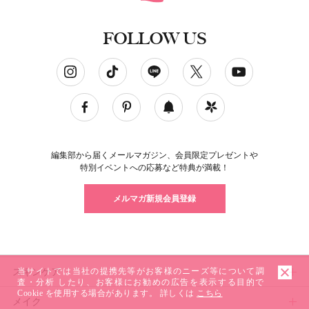
FOLLOW US
ソーシャルネットワークアカウント
編集部から届くメールマガジン、会員限定プレゼントや
特別イベントへの応募など特典が満載！
メルマガ新規会員登録
スキンケア
当サイトでは当社の提携先等がお客様のニーズ等について調
査・分析 したり、お客様にお勧めの広告を表示する目的で
Cookie を使用する場合があります。 詳しくは
こちら
メイク
スキンケアトップ