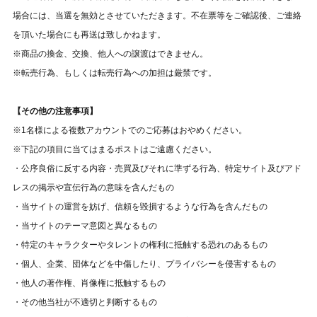
場合には、当選を無効とさせていただきます。不在票等をご確認後、ご連絡
を頂いた場合にも再送は致しかねます。
※商品の換金、交換、他人への譲渡はできません。
※転売行為、もしくは転売行為への加担は厳禁です。
【その他の注意事項】
※1名様による複数アカウントでのご応募はおやめください。
※下記の項目に当てはまるポストはご遠慮ください。
・公序良俗に反する内容・売買及びそれに準ずる行為、特定サイト及びアド
レスの掲示や宣伝行為の意味を含んだもの
・当サイトの運営を妨げ、信頼を毀損するような行為を含んだもの
・当サイトのテーマ意図と異なるもの
・特定のキャラクターやタレントの権利に抵触する恐れのあるもの
・個人、企業、団体などを中傷したり、プライバシーを侵害するもの
・他人の著作権、肖像権に抵触するもの
・その他当社が不適切と判断するもの