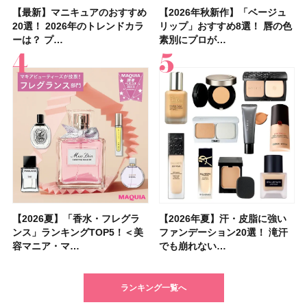
【最新】マニキュアのおすすめ
【2026年夏】汗に強い日焼け
【最新】マニキュアのおすすめ
【デパコスのネイルオイル10
【石井美保さんのおすすめお菓
【2026年夏】おすすめの髪型
【読者プレゼント】羽の見えな
【セザンヌ】8/7新色追加！
【2026年秋新作】「ベージュ
【石井美保さん】おすすめの
【2026年秋新作】「ベージュ
【2026年】ボディ用日焼け止
【板野友美さんの美活】「最
【2026年夏】小顔に見えるボ
【2026年8月の一粒万倍日】お
【限定】&be「リップカラーデ
20選！ 2026年のトレンドカラ
止めのおすすめ13選！ 汗で塗
20選！ 2026年のトレンドカラ
選】プレゼントにおすすめ！ケ
子＆お茶10選】手土産にもぴっ
36選！ショート・ボブ・ミディ
いハンディファン
「ウォータリーティントリップ
リップ」おすすめ8選！ 唇の色
「ブライトニング」11選！ ス
リップ」おすすめ8選！ 唇の色
めUVのおすすめ20選！ この夏
近、下の歯の矯正を再開したん
ブの髪型37選！ レイヤー・切
すすめの開運コスメ＆美容アイ
ュオ 01 ピンクベージュ」レビ
ーは？ プ…
膜が強化され…
ーは？ プ…
ア効果、ビジュ、…
たり
アム・ロング…
「baramood」を3名様…
」10モモピュ…
素別にプロが…
キンケアからサプ…
素別にプロが…
注目の人気…
です」オーラルケア…
りっぱなしな…
テム10選！
ュー｜落ち…
【2026夏】「香水・フレグラ
【クリスマスコフレ2026】ク
【2026年夏】汗・皮脂に強い
【2026夏】「リップケア」ラ
【2026夏】「インナーケア・
【最新】髪のうねり・広がり・
【フォロー＆いいねで当たる】
【全色レビュー】ケイト メロ
【2026年夏】汗・皮脂に強い
【コスメデコルテ】ブランド最
【崩れないフェイスパウダーの
【クリスマスコフレ2026】
【おすすめダイエットサプリ８
【2026年】最新トレンド「ボ
【無印良品】スキンケア×衣料
【スック2026新作】秋コレク
ンス」ランキングTOP5！＜美
リニークのホリデーコフレを一
ファンデーション20選！ 滝汗
ンキングTOP5！＜美容マニア
サプリ」ランキングTOP5！＜
くせ毛におすすめのシャンプー
中国割烹旅館 掬水亭の宿泊券
ウブラウンアイズ限定色追加！
ファンデーション20選！ 滝汗
高峰ラインから新作エイジング
塗り方】ブラシ？パフ？ 肌質
BAUM（バウム）が誘う静寂の
選】食べすぎた日をサポート！
ブ」13種類を徹底解説！ 定番
素材の最強タッグで実現！ 着
ションを全品スウォッチ&イエ
容マニア・マ…
挙紹介！ 人気…
でも崩れない…
集団・マキア…
美容マニア集…
17選
を1組2名様にプ…
イエベ・ブルベ別…
でも崩れない…
ケアクリーム「A…
別メイクHOW …
香りの世界へ。…
選び方＆糖質・脂…
＆人気の髪型…
るだけで保湿でき…
ベブルベ分け！
ランキング一覧へ