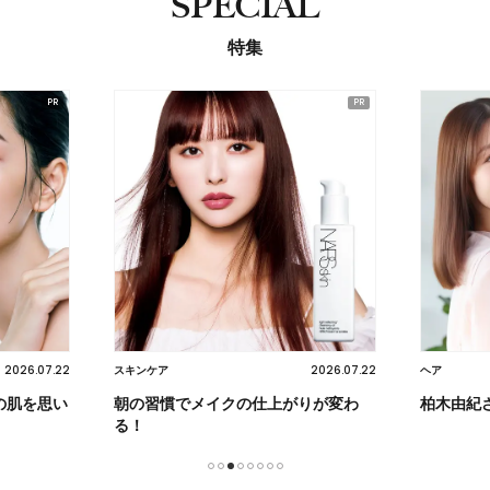
SPECIAL
特集
2026.07.22
2026.07.22
スキンケア
ヘア
の肌を思い
朝の習慣でメイクの仕上がりが変わ
柏木由紀
る！
1
2
3
4
5
6
7
8