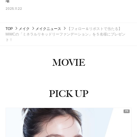
場
2025.11.22
TOP
メイク
メイクニュース
【フォロー＆リポストで当たる】
MiMCの「ミネラルリキッドリーファンデーション」を５名様にプレゼン
ト！
MOVIE
PICK UP
ピックアップ