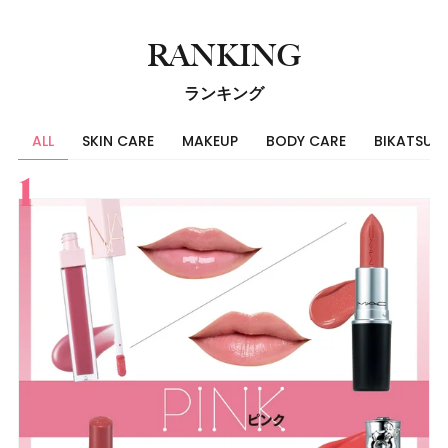
RANKING
ランキング
ALL
SKIN CARE
MAKEUP
BODY CARE
BIKATSU
すべて
スキンケア
メイク
ボディケア
美活
ヘア
ライフスタイル
ビューティーズ