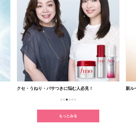
クセ・うねり・パサつきに悩む人必見！
新ル
1
2
3
4
5
6
もっとみる