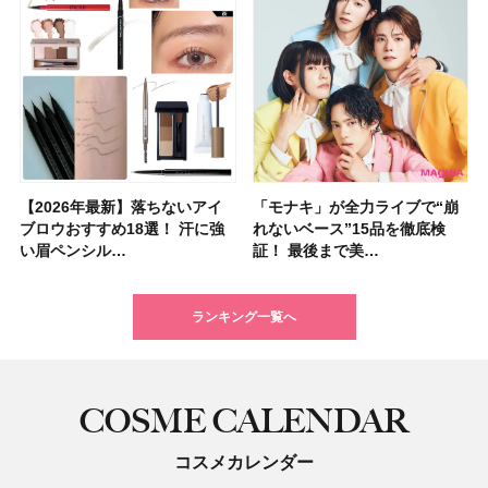
【2026年最新】落ちないアイ
【2026夏】「ハリ・たるみケ
【2026年最新】落ちないアイ
【2026年】ボディ用日焼け止
【板野友美さんの美活】「最
【2026年夏】小顔に見えるボ
石井美保さん祝50歳！ アニバ
【全色レビュー】ケイト メロ
「モナキ」が全力ライブで“崩
【2026夏】「毛穴ケア」ラン
「モナキ」が全力ライブで“崩
「ミス ディオール オードゥ パ
【石井美保さんのおすすめお菓
【2026年】最新トレンド「ボ
【無印良品】スキンケア×衣料
【キャンメイク】売切続出！先
ブロウおすすめ18選！ 汗に強
ア」ランキングTOP5！＜マキ
ブロウおすすめ18選！ 汗に強
めUVのおすすめ20選！ この夏
近、下の歯の矯正を再開したん
ブの髪型37選！ レイヤー・切
ーサリーイベントに込めた思
ウブラウンアイズ限定色追加！
れないベース”15品を徹底検
キングTOP5！＜マキアビュー
れないベース”15品を徹底検
ルファン」が新たな装いで登
子＆お茶10選】手土産にもぴっ
ブ」13種類を徹底解説！ 定番
素材の最強タッグで実現！ 着
行発売中の「クリアヴェールセ
い眉ペンシル…
アビューティ…
い眉ペンシル…
注目の人気…
です」オーラルケア…
りっぱなしな…
い、今夢中なボデ…
イエベ・ブルベ別…
証！ 最後まで美…
ティーズが投…
証！ 最後まで美…
場！ シルバー…
たり
＆人気の髪型…
るだけで保湿でき…
ッティングパウダ…
ランキング一覧へ
COSME CALENDAR
コスメカレンダー