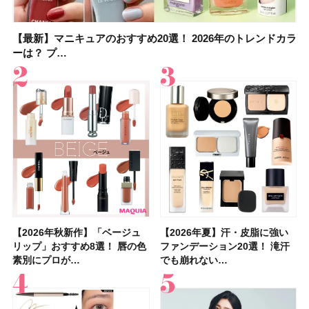
【最新】マニキュアのおすすめ20選！ 2026年のトレンドカラ
【石井美保さん】おすすめの「ブライトニング」11選！ スキ
【最新】マニキュアのおすすめ20選！ 2026年のトレンドカラ
【2026夏】「香水・フレグランス」ランキングTOP5！＜美
【5分で万能！ 夏レシピ】「万能ねぎ塩だれ」の作り方＆ア
【2026年夏】40代におすすめの髪型30選！ 若く見える・手
【鈴木えみさんの愛用品30選】コスメ・スキンケア・ヘアケ
【限定】&be「リップカラーデュオ 01 ピンクベージュ」レビ
ーは？ プ…
ンケアからサプ…
ーは？ プ…
容マニア・マ…
レンジレシピ2品
入れが楽な…
アetc.お気に…
ュー｜落ち…
【2026年秋新作】「ベージュ
【2026年夏】汗に強い日焼け
【2026年秋新作】「ベージュ
【2026夏】「リップケア」ラ
【おすすめダイエットサプリ８
【2026年夏】おすすめの髪型
【読者プレゼント】羽の見えな
【スック2026新作】秋コレク
【2026年夏】汗・皮脂に強い
【クリスマスコフレ2026】ク
【2026年夏】汗・皮脂に強い
【デパコスのネイルオイル10
【40代以上の髪悩み おすすめ
【最新】髪のうねり・広がり・
【2026年8月の一粒万倍日】お
LUNASOLアイカラーレーショ
リップ」おすすめ8選！ 唇の色
止めのおすすめ13選！ 汗で塗
リップ」おすすめ8選！ 唇の色
ンキングTOP5！＜美容マニア
選】食べすぎた日をサポート！
36選！ショート・ボブ・ミディ
いハンディファン
ションを全品スウォッチ&イエ
ファンデーション20選！ 滝汗
リニークのホリデーコフレを一
ファンデーション20選！ 滝汗
選】プレゼントにおすすめ！ケ
アイテム15選】“白髪・薄毛・
くせ毛におすすめのシャンプー
すすめの開運コスメ＆美容アイ
ンN EX17Evening Muse …
素別にプロが…
膜が強化され…
素別にプロが…
集団・マキア…
選び方＆糖質・脂…
アム・ロング…
「baramood」を3名様…
ベブルベ分け！
でも崩れない…
挙紹介！ 人気…
でも崩れない…
ア効果、ビジュ、…
うねり”に最…
17選
テム10選！