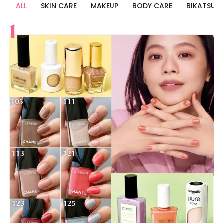
ALL
SKIN CARE
MAKEUP
BODY CARE
BIKATSU
すべて
スキンケア
メイク
ボディケア
美活
ヘア
ライフスタイル
ビューティーズ