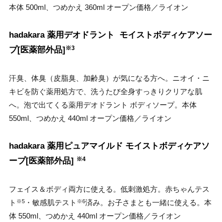
本体 500ml、つめかえ 360ml オープン価格／ライオン
hadakara 薬用デオドラント モイストボディケアソー
※3
プ[医薬部外品]
汗臭、体臭（皮脂臭、加齢臭）が気になる方へ。ニオイ・ニ
キビを防ぐ薬用処方で、洗うたび全身すっきりクリアな肌
へ。泡で出てくる薬用デオドラント ボディソープ。本体
550ml、つめかえ 440ml オープン価格／ライオン
hadakara 薬用ピュアマイルド モイストボディケアソ
※4
ープ[医薬部外品]
フェイス＆ボディ両方に使える。低刺激処方。赤ちゃんテス
ト
・敏感肌テスト
済み。お子さまとも一緒に使える。本
※5
※6
体 550ml、つめかえ 440ml オープン価格／ライオン