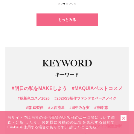
1
2
3
4
5
6
7
もっとみる
KEYWORD
キーワード
#明日の私をMAKEしよう
#MAQUIAベストコスメ
#秋新色コスメ2026
#2026SS新作ファンデ＆ベースメイク
#森 絵梨佳
#大西流星
#田中みな実
#神崎 恵
#新色コスメスウォッチ
当サイトでは当社の提携先等がお客様のニーズ等について調
査・分析 したり、お客様にお勧めの広告を表示する目的で
#マキアエディターズの「オッス！推しコス」
#顔タイプ髪型診断
Cookie を使用する場合があります。 詳しくは
こちら