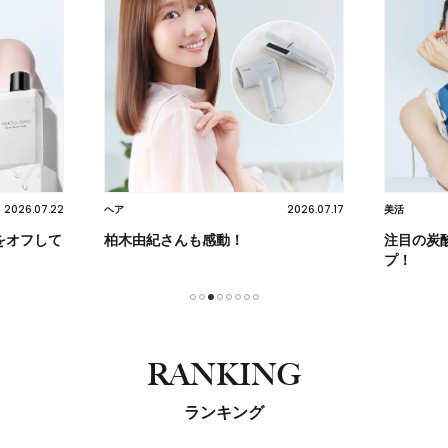
2026.07.22
2026.07.17
ヘア
美活
をオフして
柏木由紀さんも感動！
注目の炭
プ！
1
2
3
4
5
6
7
8
RANKING
ランキング