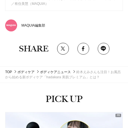
／有住美慧（MAQUIA）
MAQUIA編集部
SHARE
TOP
ボディケア
ボディケアニュース
鈴木えみさんも注目！お風呂
から始める新ボディケア「hadakara 美肌プレミアム」とは？
PICK UP
ピックアップ