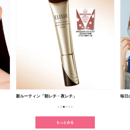
新ルーティン「朝レチ・夜レチ」
毎日
1
2
3
4
5
6
もっとみる