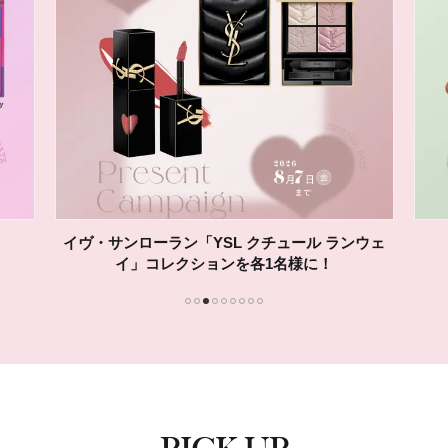
イヴ・サンローラン「YSL クチュール ランウェ
イ」コレクションを各1名様に！
1
2
3
4
5
6
7
8
9