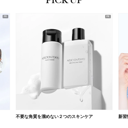
PICK UP
ピックアップ
不要な角質を溜めない２つのスキンケア
新習