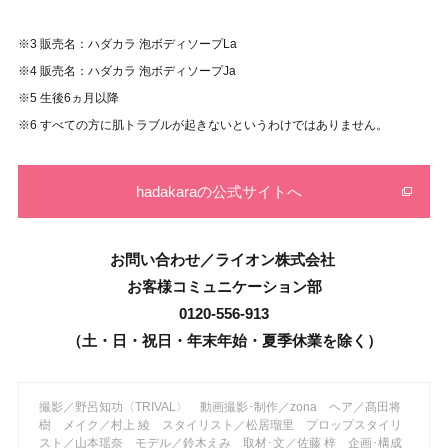
※3
販売名：ハダカラ 泡ボディソープLa
※4 販売名：ハダカラ 泡ボディソープJa
※5 生後6ヵ月以降
※6 すべての方に肌トラブルが起きないというわけではありません。
hadakaraの公式サイトへ
お問い合わせ／ライオン株式会社
お客様コミュニケーション部
0120-556-913
（土・日・祝日・年末年始・夏季休業を除く）
撮影／野呂知功〈TRIVAL〉 動画撮影･制作／zona ヘア／髙田将
樹 メイク／村上 綾 スタイリスト／松居瑠里 プロップスタイリ
スト／山本瑶奈 モデル／鈴木えみ 取材･文／佐藤 梓 企画･構成