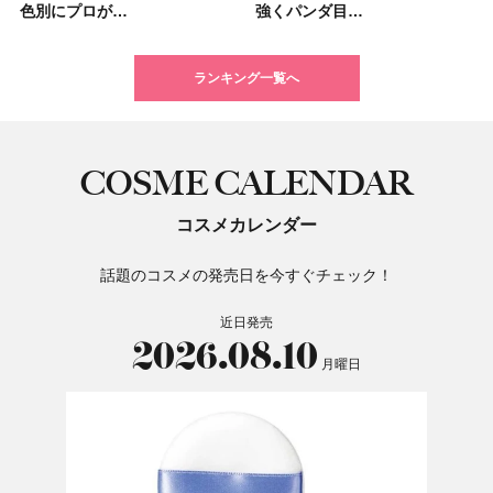
色別にプロが…
挙紹介！ 人気…
強くパンダ目…
トのパーツケ…
たり
りっぱなしな…
TOKY…
色をイエベ・ブ…
強くパンダ目…
アビューティ…
色スウォッ…
大人気の色付き…
タンパク質を…
17選
るだけで保湿でき…
限定〈102 ロ…
ランキング一覧へ
COSME CALENDAR
コスメカレンダー
話題のコスメの発売日を今すぐチェック！
近日発売
2026.08.10
月曜日