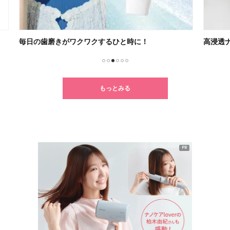
高浸透ナノイー搭載の新ナノケア
クセ
1
2
3
4
5
6
もっとみる
PR