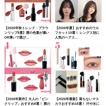
【2026年秋トレンド・ブラウ
【石井美保さん】おすすめの
【2026年秋トレンド・ブラウ
【2026年】ボディ用日焼け止
【簡単・夏バテ防止レシピ12
【2026年夏】おすすめのウル
【鈴木えみさんの愛用品30選】
【セザンヌ】8/7新色追加！
【2026年夏】おすすめのウル
【上田竜也さんのマイベストコ
【2026年新作】大人の「ピン
【クリスマスコフレ2026】
【美容系・伊能忠敬界隈】上西
【2026年夏】おすすめの髪型
【橋本環奈さんの美容Q&A】
【スック2026新作】秋コレク
ンリップ8選】唇の色素が濃い
「ブライトニング」11選！ ス
ンリップ8選】唇の色素が濃い
めUVのおすすめ20選！ この夏
選】食欲がない日にもおすす
フカット10選！ レングス別に
コスメ・スキンケア・ヘアケア
「ウォータリーティントリップ
フカット10選！ レングス別に
スメ５選】大人になって開眼し
クリップ」おすすめ8選！ 唇の
HACCIのホリデーギフトが豪華
星来さんは5年間1日1万歩を継
36選！ショート・ボブ・ミディ
顔用コスメで全身ケア！「お尻
ションを全品スウォッチ&イエ
OR薄いで選び…
キンケアからサプ…
OR薄いで選び…
注目の人気…
め！ さっぱりご飯…
人気のヘアス…
etc.お気に…
」10モモピュ…
人気のヘアス…
たからこそ愛が深…
色別にプロが…
すぎると話題…
続！ 歩くとき…
アム・ロング…
や脚も喜んでくれ…
ベブルベ分け！
【2026年新作】大人の「ピン
【クリスマスコフレ2026】ク
【2026年最新】落ちないマス
【石井美保さん・50歳のボディ
【石井美保さんのおすすめお菓
【2026年夏】小顔に見えるボ
【ILLIT（アイリット）ライブ
【ルナソルアイシャドウ】アイ
【2026年最新】落ちないマス
【2026夏】「大人のニキビケ
シャネルの新作リップ「ルージ
【ニベア】美容液リップクリー
【40代以上におすすめのプロテ
【最新】髪のうねり・広がり・
【無印良品】スキンケア×衣料
ツヤ好きの人生チーク！エナモ
クリップ」おすすめ8選！ 唇の
リニークのホリデーコフレを一
カラおすすめ18選！ 汗や水に
ケア愛用品16選】首・手・バス
子＆お茶10選】手土産にもぴっ
ブの髪型37選！ レイヤー・切
レポ】TOYOTA ARENA
カラーレーションN新色・限定
カラおすすめ18選！ 汗や水に
ア」ランキングTOP5！＜マキ
ュ ココ イドゥラ グロス」全15
ム＆ボディスクラブが新登場！
イン10選】美と健康に不可欠な
くせ毛におすすめのシャンプー
素材の最強タッグで実現！ 着
ル メロウメルティングチーク