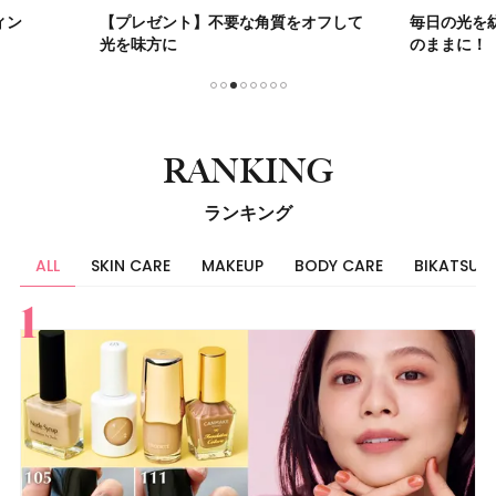
をオフして
毎日の光を紡ぐケアで未来の肌を思い
【クセ・
のままに！
迷子必見
1
2
3
4
5
6
7
8
RANKING
ランキング
ALL
SKIN CARE
MAKEUP
BODY CARE
BIKATSU
すべて
スキンケア
メイク
ボディケア
美活
ヘア
ライフスタイル
ビューティーズ