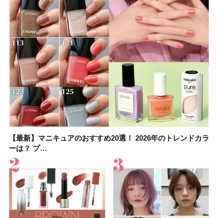
【最新】マニキュアのおすすめ20選！ 2026年のトレンドカラ
大野真理子さんのリピ買い「ブライトニング」14選！ 透明肌
【最新】マニキュアのおすすめ20選！ 2026年のトレンドカラ
【2026夏】「香水・フレグランス」ランキングTOP5！＜美
【板野友美さんの美活】「実はうねりやすいクセ毛なんで
【2026年夏】40代におすすめの髪型30選！ 若く見える・手
【フォロー＆いいねで当たる】中国割烹旅館 掬水亭の宿泊券
【セザンヌ】「ブライトカラーシーラー」新色グリーンが8/7
ーは？ プ…
の秘訣を公開
ーは？ プ…
容マニア・マ…
す」美しいロングヘア…
入れが楽な…
を1組2名様にプ…
に発売｜既存色…