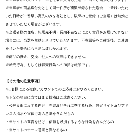
※当選者の商品送付先として同一住所が複数登録された場合、ご登録いただ
いた日時が一番早い宛先のみを有効とし、以降のご登録（ご当選）は無効と
させていただく場合がございます。
※当選者様の住所、転居先不明・長期不在などにより賞品をお届けできない
場合には、当選を無効とさせていただきます。不在票等をご確認後、ご連絡
を頂いた場合にも再送は致しかねます。
※商品の換金、交換、他人への譲渡はできません。
※転売行為、もしくは転売行為への加担は厳禁です。
【その他の注意事項】
※1名様による複数アカウントでのご応募はおやめください。
※下記の項目に当てはまる投稿はご遠慮ください。
・公序良俗に反する内容・売買及びそれに準ずる行為、特定サイト及びアド
レスの掲示や宣伝行為の意味を含んだもの
・当サイトの運営を妨げ、信頼を毀損するような行為を含んだもの
・当サイトのテーマ意図と異なるもの