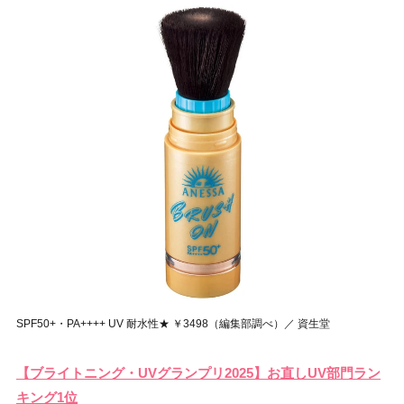
SPF50+・PA++++ UV 耐水性★ ￥3498（編集部調べ）／ 資生堂
【ブライトニング・UVグランプリ2025】お直しUV部門ラン
キング1位