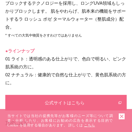
ブロックするテクノロジーを採用し、ロングUVA領域もしっ
かりブロックします。 肌をやわらげ、肌本来の機能をサポー
トするラ ロッシュ ポゼ ターマルウォーター（整肌成分）配
合。
* すべての大気中物質をさすわけではありません
●ラインナップ
01 ライト：透明感のある仕上がりで、色白で明るい、ピンク
肌系統の方に。
02 ナチュラル：健康的で自然な仕上がりで、黄色肌系統の方
に。
公式サイトはこちら
当サイトでは当社の提携先等がお客様のニーズ等について調
査・分析 したり、お客様にお勧めの広告を表示する目的で
TOPに戻る
Cookie を使用する場合があります。 詳しくは
こちら