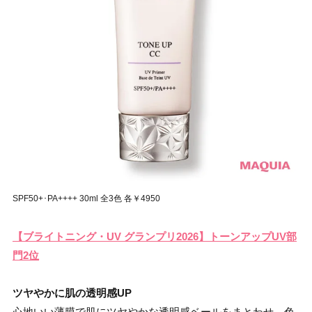
SPF50+･PA++++ 30ml 全3色 各￥4950
【ブライトニング・UV グランプリ2026】トーンアップUV部
門2位
ツヤやかに肌の透明感UP
心地いい薄膜で肌にツヤやかな透明感ベールをまとわせ、色