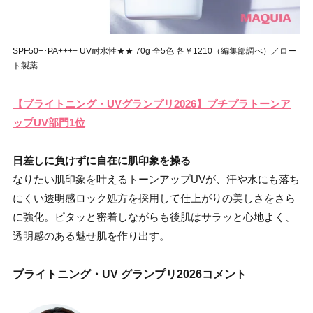
SPF50+･PA++++ UV耐水性★★ 70g 全5色 各￥1210（編集部調べ）／ロー
ト製薬
【ブライトニング・UVグランプリ2026】プチプラトーンア
ップUV部門1位
日差しに負けずに自在に肌印象を操る
なりたい肌印象を叶えるトーンアップUVが、汗や水にも落ち
にくい透明感ロック処方を採用して仕上がりの美しさをさら
に強化。ピタッと密着しながらも後肌はサラッと心地よく、
透明感のある魅せ肌を作り出す。
ブライトニング・UV グランプリ2026コメント