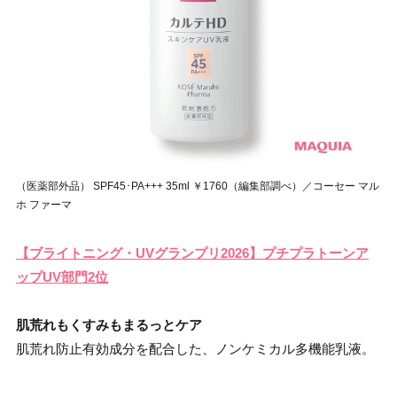
（医薬部外品） SPF45･PA+++ 35ml ￥1760（編集部調べ）／コーセー マル
ホ ファーマ
【ブライトニング・UVグランプリ2026】プチプラトーンア
ップUV部門2位
肌荒れもくすみもまるっとケア
肌荒れ防止有効成分を配合した、ノンケミカル多機能乳液。